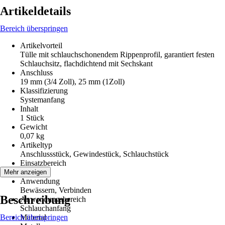
Artikeldetails
Bereich überspringen
Artikelvorteil
Tülle mit schlauchschonendem Rippenprofil, garantiert festen
Schlauchsitz, flachdichtend mit Sechskant
Anschluss
19 mm (3/4 Zoll), 25 mm (1Zoll)
Klassifizierung
Systemanfang
Inhalt
1 Stück
Gewicht
0,07 kg
Artikeltyp
Anschlussstück, Gewindestück, Schlauchstück
Einsatzbereich
Außen
Mehr anzeigen
Anwendung
Bewässern, Verbinden
Beschreibung
Anwendungsbereich
Schlauchanfang
Bereich überspringen
Material