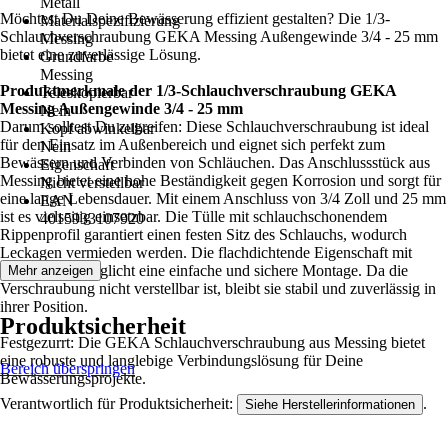
Metall
Möchtest Du Deine Bewässerung effizient gestalten? Die 1/3-
Materialspezifizierung
Schlauchverschraubung GEKA Messing Außengewinde 3/4 - 25 mm
Messing
bietet eine zuverlässige Lösung.
Grundfarbe
Messing
Produktmerkmale der 1/3-Schlauchverschraubung GEKA
Teleskopierbar
Messing Außengewinde 3/4 - 25 mm
Nein
Darum solltest Du zugreifen: Diese Schlauchverschraubung ist ideal
Kopf abwinkelbar
für den Einsatz im Außenbereich und eignet sich perfekt zum
Nein
Bewässern und Verbinden von Schläuchen. Das Anschlussstück aus
Eigenschaft
Messing bietet eine hohe Beständigkeit gegen Korrosion und sorgt für
Nicht verstellbar
eine lange Lebensdauer. Mit einem Anschluss von 3/4 Zoll und 25 mm
EAN
ist es vielseitig einsetzbar. Die Tülle mit schlauchschonendem
4015933107920
Rippenprofil garantiert einen festen Sitz des Schlauchs, wodurch
Leckagen vermieden werden. Die flachdichtende Eigenschaft mit
Sechskant ermöglicht eine einfache und sichere Montage. Da die
Mehr anzeigen
Verschraubung nicht verstellbar ist, bleibt sie stabil und zuverlässig in
ihrer Position.
Produktsicherheit
Festgezurrt: Die GEKA Schlauchverschraubung aus Messing bietet
eine robuste und langlebige Verbindungslösung für Deine
Bereich überspringen
Bewässerungsprojekte.
Verantwortlich für Produktsicherheit:
.
Siehe Herstellerinformationen