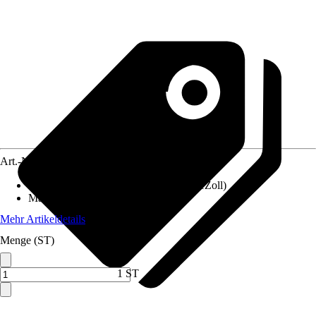
Art.-Nr.
10175994
Anschluss
:
19 mm (3/4 Zoll), 25 mm (1Zoll)
Material
:
Metall
Mehr Artikeldetails
Menge (ST)
1 ST