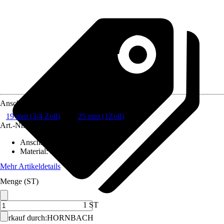
Anschluss
19 mm (3/4 Zoll)
25 mm (1Zoll)
Art.-Nr.
3821020
Anschluss
:
19 mm (3/4 Zoll)
Material
:
Metall
Mehr Artikeldetails
Menge (ST)
1 ST
Verkauf durch:
HORNBACH