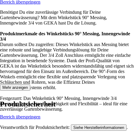
Bereich überspringen
Benötigst Du eine zuverlässige Verbindung für Deine
Gartenbewässerung? Mit dem Winkelstück 90° Messing,
Innengewinde 3/4 von GEKA hast Du die Lösung.
Produktmerkmale des Winkelstücks 90° Messing, Innengewinde
3/4
Darum solltest Du zugreifen: Dieses Winkelstück aus Messing bietet
eine robuste und langlebige Verbindungslösung für Deine
Gartenbewässerung. Der 3/4 Zoll Anschluss ermöglicht eine einfache
Integration in bestehende Systeme. Dank der Profi-Qualität von
GEKA ist das Winkelstück besonders widerstandsfähig und eignet sich
hervorragend für den Einsatz im Außenbereich. Die 90°-Form des
Winkels ermöglicht eine flexible und platzsparende Verlegung von
Schläuchen und Rohren, was die Effizienz Deines
Bewässerungssystems erhöht.
Mehr anzeigen
Festgezurrt: Das Winkelstück 90° Messing, Innengewinde 3/4
Produktsicherheit
überzeugt durch seine Langlebigkeit und Flexibilität – ideal für eine
zuverlässige Gartenbewässerung.
Bereich überspringen
Verantwortlich für Produktsicherheit:
.
Siehe Herstellerinformationen