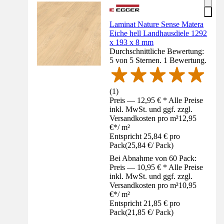
Laminat Nature Sense Matera
Eiche hell Landhausdiele 1292
x 193 x 8 mm
Durchschnittliche Bewertung:
5 von 5 Sternen. 1 Bewertung.
(
1
)
Preis — 12,95 € * Alle Preise
inkl. MwSt. und ggf. zzgl.
Versandkosten pro m²
12,95
€
*
/
m²
Entspricht 25,84 € pro
Pack
(
25,84 €
/
Pack
)
Bei Abnahme von 60 Pack:
Preis — 10,95 € * Alle Preise
inkl. MwSt. und ggf. zzgl.
Versandkosten pro m²
10,95
€
*
/
m²
Entspricht 21,85 € pro
Pack
(
21,85 €
/
Pack
)