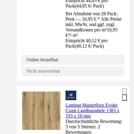
Entspricht 44,85 € pro
Pack
(
44,85 €
/
Pack
)
Bei Abnahme von 28 Pack:
Preis — 16,95 € * Alle Preise
inkl. MwSt. und ggf. zzgl.
Versandkosten pro m²
16,95
€
*
/
m²
Entspricht 40,12 € pro
Pack
(
40,12 €
/
Pack
)
Online bestellbar
Nicht reservierbar
Laminat Masterfloor Evoke
Coast Landhausdiele 1383 x
193 x 10 mm
Durchschnittliche Bewertung:
3 von 5 Sternen. 2
Bewertungen.