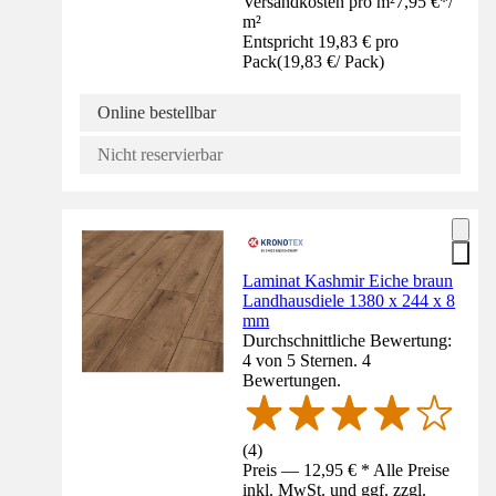
Versandkosten pro m²
7,95 €
*
/
m²
Entspricht 19,83 € pro
Pack
(
19,83 €
/
Pack
)
Online bestellbar
Nicht reservierbar
Laminat Kashmir Eiche braun
Landhausdiele 1380 x 244 x 8
mm
Durchschnittliche Bewertung:
4 von 5 Sternen. 4
Bewertungen.
(
4
)
Preis — 12,95 € * Alle Preise
inkl. MwSt. und ggf. zzgl.