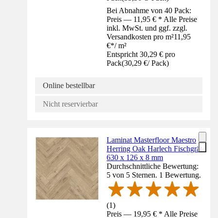
Bei Abnahme von 40 Pack:
Preis — 11,95 € * Alle Preise
inkl. MwSt. und ggf. zzgl.
Versandkosten pro m²
11,95
€
*
/
m²
Entspricht 30,29 € pro
Pack
(
30,29 €
/
Pack
)
Online bestellbar
Nicht reservierbar
Laminat Masterfloor Maestro
Herring Oak Harlech Fischgrät
630 x 126 x 8 mm
Durchschnittliche Bewertung:
5 von 5 Sternen. 1 Bewertung.
(
1
)
Preis — 19,95 € * Alle Preise