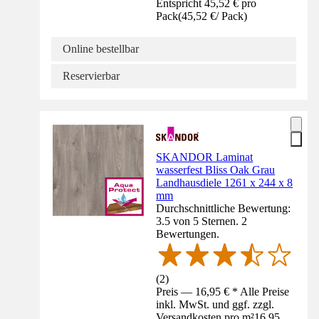
Entspricht 45,52 € pro
Pack
(
45,52 €
/
Pack
)
Online bestellbar
Reservierbar
SKANDOR Laminat
wasserfest Bliss Oak Grau
Landhausdiele 1261 x 244 x 8
mm
Durchschnittliche Bewertung:
3.5 von 5 Sternen. 2
Bewertungen.
(
2
)
Preis — 16,95 € * Alle Preise
inkl. MwSt. und ggf. zzgl.
Versandkosten pro m²
16,95