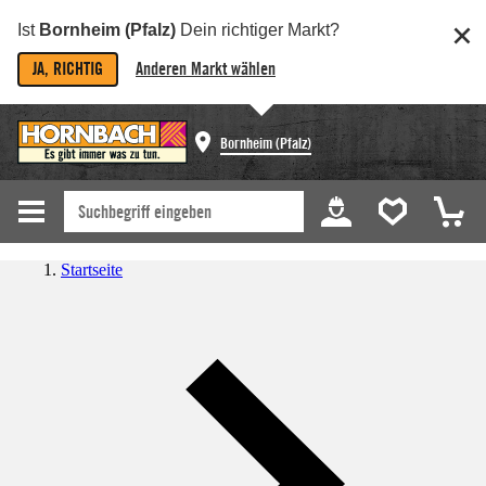
Ist
Bornheim (Pfalz)
Dein richtiger Markt?
JA, RICHTIG
Anderen Markt wählen
Bornheim (Pfalz)
Startseite