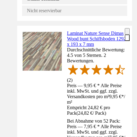
Nicht reservierbar
Laminat Nature Sense Dimas
Wood bunt Schiffsboden 1292
x 193 x 7 mm
Durchschnittliche Bewertung:
4.5 von 5 Sternen. 2
Bewertungen.
(
2
)
Preis — 9,95 € * Alle Preise
inkl. MwSt. und ggf. zzgl.
Versandkosten pro m²
9,95 €
*
/
m²
Entspricht 24,82 € pro
Pack
(
24,82 €
/
Pack
)
Bei Abnahme von 52 Pack:
Preis — 7,95 € * Alle Preise
inkl. MwSt. und ggf. zzgl.