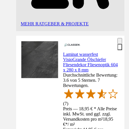
MEHR RATGEBER & PROJEKTE
Laminat wasserfest
VisioGrande Ölschiefer
Fliesendekor Fliesenoptik 604
x 280 x 8 mm
Durchschnittliche Bewertung:
3.6 von 5 Sternen. 7
Bewertungen.
(
7
)
Preis — 18,95 € * Alle Preise
inkl. MwSt. und ggf. zzgl.
Versandkosten pro m²
18,95
€
*
/
m²