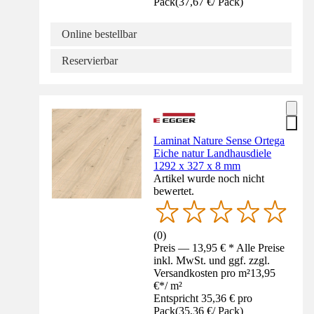
Pack
(
37,67 €
/
Pack
)
Online bestellbar
Reservierbar
Laminat Nature Sense Ortega
Eiche natur Landhausdiele
1292 x 327 x 8 mm
Artikel wurde noch nicht
bewertet.
(
0
)
Preis — 13,95 € * Alle Preise
inkl. MwSt. und ggf. zzgl.
Versandkosten pro m²
13,95
€
*
/
m²
Entspricht 35,36 € pro
Pack
(
35,36 €
/
Pack
)