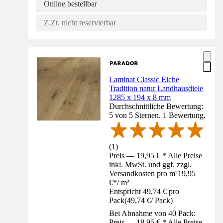
Online bestellbar
Z.Zt. nicht reservierbar
Laminat Classic Eiche
Tradition natur Landhausdiele
1285 x 194 x 8 mm
Durchschnittliche Bewertung:
5 von 5 Sternen. 1 Bewertung.
(
1
)
Preis — 19,95 € * Alle Preise
inkl. MwSt. und ggf. zzgl.
Versandkosten pro m²
19,95
€
*
/
m²
Entspricht 49,74 € pro
Pack
(
49,74 €
/
Pack
)
Bei Abnahme von 40 Pack:
Preis — 18,95 € * Alle Preise