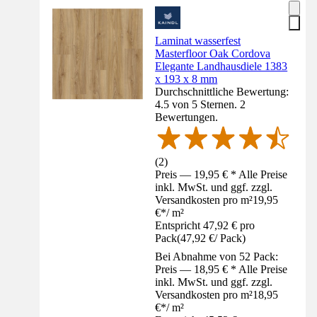
Laminat wasserfest
Masterfloor Oak Cordova
Elegante Landhausdiele 1383
x 193 x 8 mm
Durchschnittliche Bewertung:
4.5 von 5 Sternen. 2
Bewertungen.
(
2
)
Preis — 19,95 € * Alle Preise
inkl. MwSt. und ggf. zzgl.
Versandkosten pro m²
19,95
€
*
/
m²
Entspricht 47,92 € pro
Pack
(
47,92 €
/
Pack
)
Bei Abnahme von 52 Pack:
Preis — 18,95 € * Alle Preise
inkl. MwSt. und ggf. zzgl.
Versandkosten pro m²
18,95
€
*
/
m²