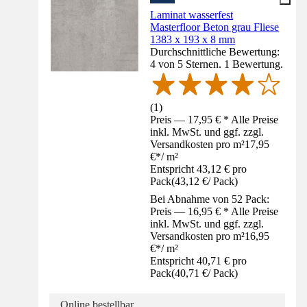
Laminat wasserfest
Masterfloor Beton grau Fliese
1383 x 193 x 8 mm
Durchschnittliche Bewertung:
4 von 5 Sternen. 1 Bewertung.
(
1
)
Preis — 17,95 € * Alle Preise
inkl. MwSt. und ggf. zzgl.
Versandkosten pro m²
17,95
€
*
/
m²
Entspricht 43,12 € pro
Pack
(
43,12 €
/
Pack
)
Bei Abnahme von 52 Pack:
Preis — 16,95 € * Alle Preise
inkl. MwSt. und ggf. zzgl.
Versandkosten pro m²
16,95
€
*
/
m²
Entspricht 40,71 € pro
Pack
(
40,71 €
/
Pack
)
Online bestellbar