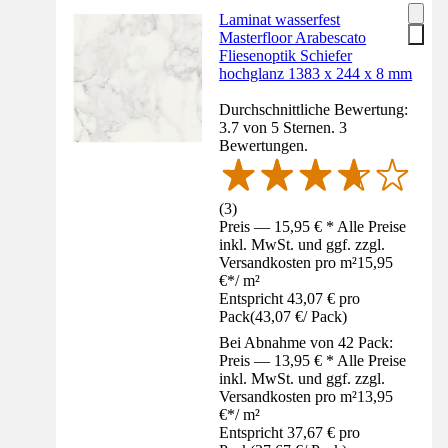
Laminat wasserfest
Masterfloor Arabescato
Fliesenoptik Schiefer
hochglanz 1383 x 244 x 8 mm
Durchschnittliche Bewertung:
3.7 von 5 Sternen. 3
Bewertungen.
(
3
)
Preis — 15,95 € * Alle Preise
inkl. MwSt. und ggf. zzgl.
Versandkosten pro m²
15,95
€
*
/
m²
Entspricht 43,07 € pro
Pack
(
43,07 €
/
Pack
)
Bei Abnahme von 42 Pack:
Preis — 13,95 € * Alle Preise
inkl. MwSt. und ggf. zzgl.
Versandkosten pro m²
13,95
€
*
/
m²
Entspricht 37,67 € pro