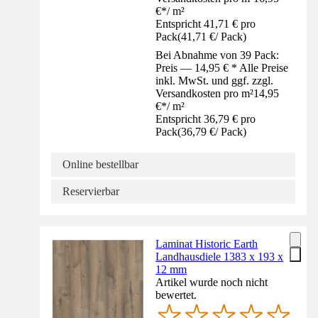
€
*
/
m²
Entspricht 41,71 € pro
Pack
(
41,71 €
/
Pack
)
Bei Abnahme von 39 Pack:
Preis — 14,95 € * Alle Preise
inkl. MwSt. und ggf. zzgl.
Versandkosten pro m²
14,95
€
*
/
m²
Entspricht 36,79 € pro
Pack
(
36,79 €
/
Pack
)
Online bestellbar
Reservierbar
Laminat Historic Earth
Landhausdiele 1383 x 193 x
12 mm
Artikel wurde noch nicht
bewertet.