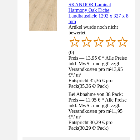
SKANDOR Laminat
Harmony Oak Eiche
Landhausdiele 1292 x 327 x 8
mm
Artikel wurde noch nicht
bewertet.
(
0
)
Preis — 13,95 € * Alle Preise
inkl. MwSt. und ggf. zzgl.
Versandkosten pro m²
13,95
€
*
/
m²
Entspricht 35,36 € pro
Pack
(
35,36 €
/
Pack
)
Bei Abnahme von 38 Pack:
Preis — 11,95 € * Alle Preise
inkl. MwSt. und ggf. zzgl.
Versandkosten pro m²
11,95
€
*
/
m²
Entspricht 30,29 € pro
Pack
(
30,29 €
/
Pack
)