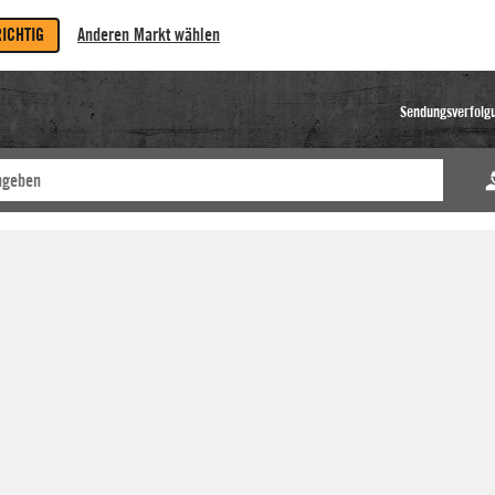
RICHTIG
Anderen Markt wählen
Sendungsverfolg