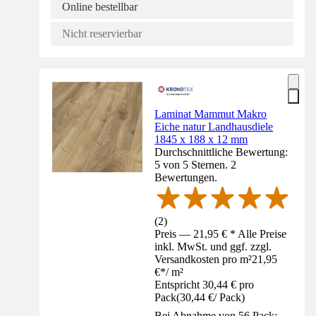
Online bestellbar
Nicht reservierbar
Laminat Mammut Makro
Eiche natur Landhausdiele
1845 x 188 x 12 mm
Durchschnittliche Bewertung:
5 von 5 Sternen. 2
Bewertungen.
(
2
)
Preis — 21,95 € * Alle Preise
inkl. MwSt. und ggf. zzgl.
Versandkosten pro m²
21,95
€
*
/
m²
Entspricht 30,44 € pro
Pack
(
30,44 €
/
Pack
)
Bei Abnahme von 56 Pack: