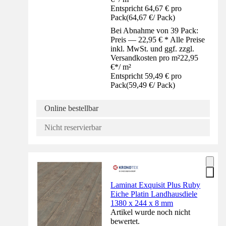
Entspricht 64,67 € pro
Pack
(
64,67 €
/
Pack
)
Bei Abnahme von 39 Pack:
Preis — 22,95 € * Alle Preise
inkl. MwSt. und ggf. zzgl.
Versandkosten pro m²
22,95
€
*
/
m²
Entspricht 59,49 € pro
Pack
(
59,49 €
/
Pack
)
Online bestellbar
Nicht reservierbar
Laminat Exquisit Plus Ruby
Eiche Platin Landhausdiele
1380 x 244 x 8 mm
Artikel wurde noch nicht
bewertet.