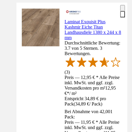
Laminat Exquisit Plus
Kashmir Eiche Titan
Landhausdiele 1380 x 244 x 8
mm
Durchschnittliche Bewertung:
3.7 von 5 Sternen. 3
Bewertungen.
(
3
)
Preis — 12,95 € * Alle Preise
inkl. MwSt. und ggf. zzgl.
Versandkosten pro m²
12,95
€
*
/
m²
Entspricht 34,89 € pro
Pack
(
34,89 €
/
Pack
)
Bei Abnahme von 42,001
Pack:
Preis — 11,95 € * Alle Preise
inkl. MwSt. und ggf. zzgl.