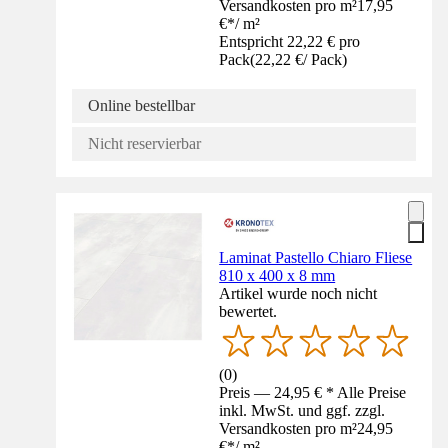
Versandkosten pro m²
17,95
€
*
/
m²
Entspricht 22,22 € pro
Pack
(
22,22 €
/
Pack
)
Online bestellbar
Nicht reservierbar
Laminat Pastello Chiaro Fliese
810 x 400 x 8 mm
Artikel wurde noch nicht
bewertet.
(
0
)
Preis — 24,95 € * Alle Preise
inkl. MwSt. und ggf. zzgl.
Versandkosten pro m²
24,95
€
*
/
m²