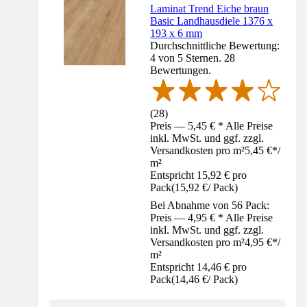
Laminat Trend Eiche braun
Basic Landhausdiele 1376 x
193 x 6 mm
Durchschnittliche Bewertung:
4 von 5 Sternen. 28
Bewertungen.
(
28
)
Preis — 5,45 € * Alle Preise
inkl. MwSt. und ggf. zzgl.
Versandkosten pro m²
5,45 €
*
/
m²
Entspricht 15,92 € pro
Pack
(
15,92 €
/
Pack
)
Bei Abnahme von 56 Pack:
Preis — 4,95 € * Alle Preise
inkl. MwSt. und ggf. zzgl.
Versandkosten pro m²
4,95 €
*
/
m²
Entspricht 14,46 € pro
Pack
(
14,46 €
/
Pack
)