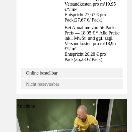
Versandkosten pro m²
19,95
€
*
/
m²
Entspricht 27,67 € pro
Pack
(
27,67 €
/
Pack
)
Bei Abnahme von 56 Pack:
Preis — 18,95 € * Alle Preise
inkl. MwSt. und ggf. zzgl.
Versandkosten pro m²
18,95
€
*
/
m²
Entspricht 26,28 € pro
Pack
(
26,28 €
/
Pack
)
Online bestellbar
Nicht reservierbar
Anleitung