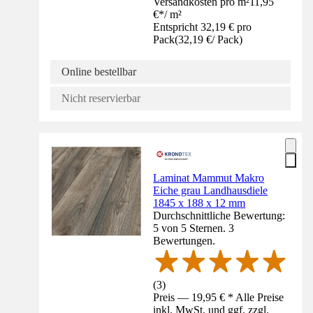
Versandkosten pro m²
11,95
€
*
/
m²
Entspricht 32,19 € pro
Pack
(
32,19 €
/
Pack
)
Online bestellbar
Nicht reservierbar
Laminat Mammut Makro
Eiche grau Landhausdiele
1845 x 188 x 12 mm
Durchschnittliche Bewertung:
5 von 5 Sternen. 3
Bewertungen.
(
3
)
Preis — 19,95 € * Alle Preise
inkl. MwSt. und ggf. zzgl.