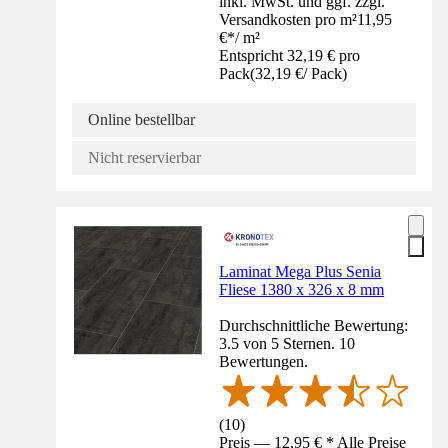
inkl. MwSt. und ggf. zzgl.
Versandkosten pro m²
11,95
€
*
/
m²
Entspricht 32,19 € pro
Pack
(
32,19 €
/
Pack
)
Online bestellbar
Nicht reservierbar
Laminat Mega Plus Senia
Fliese 1380 x 326 x 8 mm
Durchschnittliche Bewertung:
3.5 von 5 Sternen. 10
Bewertungen.
(
10
)
Preis — 12,95 € * Alle Preise