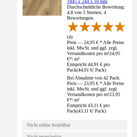
1845 x 244 x 10 mm
Durchschnittliche Bewertung:
4.8 von 5 Sternen. 4
Bewertungen.
(
4
)
Preis — 24,95 € * Alle Preise
inkl. MwSt. und ggf. zzgl.
Versandkosten pro m²
24,95
€
*
/
m²
Entspricht 44,91 € pro
Pack
(
44,91 €
/
Pack
)
Bei Abnahme von 42 Pack:
Preis — 23,95 € * Alle Preise
inkl. MwSt. und ggf. zzgl.
Versandkosten pro m²
23,95
€
*
/
m²
Entspricht 43,11 € pro
Pack
(
43,11 €
/
Pack
)
Nicht online bestellbar
Nicht reservierbar