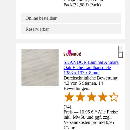
Pack
(
32,58 €
/
Pack
)
Online bestellbar
Reservierbar
SKANDOR Laminat Ahmara
Oak Eiche Landhausdiele
1383 x 193 x 8 mm
Durchschnittliche Bewertung:
4.3 von 5 Sternen. 14
Bewertungen.
(
14
)
Preis — 10,95 € * Alle Preise
inkl. MwSt. und ggf. zzgl.
Versandkosten pro m²
10,95
€
*
/
m²