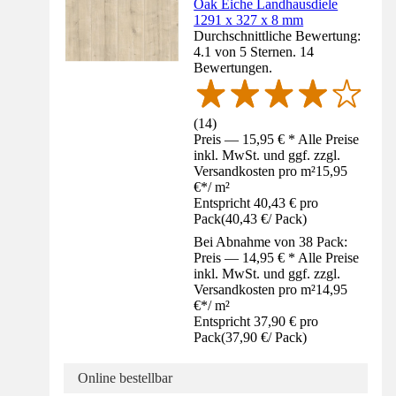
Oak Eiche Landhausdiele
1291 x 327 x 8 mm
Durchschnittliche Bewertung:
4.1 von 5 Sternen. 14
Bewertungen.
(
14
)
Preis — 15,95 € * Alle Preise
inkl. MwSt. und ggf. zzgl.
Versandkosten pro m²
15,95
€
*
/
m²
Entspricht 40,43 € pro
Pack
(
40,43 €
/
Pack
)
Bei Abnahme von 38 Pack:
Preis — 14,95 € * Alle Preise
inkl. MwSt. und ggf. zzgl.
Versandkosten pro m²
14,95
€
*
/
m²
Entspricht 37,90 € pro
Pack
(
37,90 €
/
Pack
)
Online bestellbar