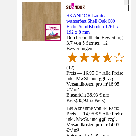
SKANDOR Laminat
wasserfest Shell Oak 600
Eiche Schiffsboden 1261 x
192 x 8 mm
Durchschnittliche Bewertung:
3.7 von 5 Sternen. 12
Bewertungen.
(
12
)
Preis — 16,95 € * Alle Preise
inkl. MwSt. und ggf. zzgl.
Versandkosten pro m²
16,95
€
*
/
m²
Entspricht 36,93 € pro
Pack
(
36,93 €
/
Pack
)
Bei Abnahme von 44 Pack:
Preis — 14,95 € * Alle Preise
inkl. MwSt. und ggf. zzgl.
Versandkosten pro m²
14,95
€
*
/
m²
Entspricht 32,58 € pro