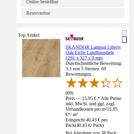
Online bestellbar
Reservierbar
Top Artikel
SKANDOR Laminat Liberty
Oak Eiche Landhausdiele
1291 x 327 x 8 mm
Durchschnittliche Bewertung:
3.3 von 5 Sternen. 69
Bewertungen.
(
69
)
Preis — 15,95 € * Alle Preise
inkl. MwSt. und ggf. zzgl.
Versandkosten pro m²
15,95
€
*
/
m²
Entspricht 40,43 € pro
Pack
(
40,43 €
/
Pack
)
Bei Abnahme von 38 Pack: