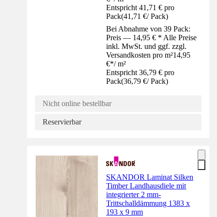
Entspricht 41,71 € pro
Pack
(
41,71 €
/
Pack
)
Bei Abnahme von 39 Pack:
Preis — 14,95 € * Alle Preise
inkl. MwSt. und ggf. zzgl.
Versandkosten pro m²
14,95
€
*
/
m²
Entspricht 36,79 € pro
Pack
(
36,79 €
/
Pack
)
Nicht online bestellbar
Reservierbar
SKANDOR Laminat Silken
Timber Landhausdiele mit
integrierter 2 mm-
Trittschalldämmung 1383 x
193 x 9 mm