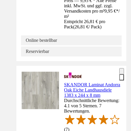
Preis — 9,95 € * Alle Preise
inkl. MwSt. und ggf. zzgl.
Versandkosten pro m²
9,95 €
*
/
m²
Entspricht 26,81 € pro
Pack
(
26,81 €
/
Pack
)
Online bestellbar
Reservierbar
SKANDOR Laminat Andorra
Oak Eiche Landhausdiele
1383 x 244 x 8 mm
Durchschnittliche Bewertung:
4.1 von 5 Sternen. 7
Bewertungen.
(
7
)