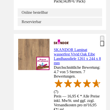
Pack
(
34,89 €
/
Pack
)
Online bestellbar
Reservierbar
SKANDOR Laminat
wasserfest Vivid Oak Eibe
Landhausdiele 1261 x 244 x 8
mm
Durchschnittliche Bewertung:
4.7 von 5 Sternen. 7
Bewertungen.
(
7
)
Preis — 16,95 € * Alle Preise
inkl. MwSt. und ggf. zzgl.
Versandkosten pro m²
16,95
€
*
/
m²