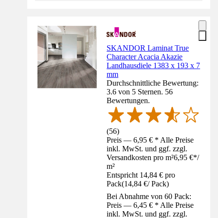
SKANDOR Laminat True
Character Acacia Akazie
Landhausdiele 1383 x 193 x 7
mm
Durchschnittliche Bewertung:
3.6 von 5 Sternen. 56
Bewertungen.
(
56
)
Preis — 6,95 € * Alle Preise
inkl. MwSt. und ggf. zzgl.
Versandkosten pro m²
6,95 €
*
/
m²
Entspricht 14,84 € pro
Pack
(
14,84 €
/
Pack
)
Bei Abnahme von 60 Pack:
Preis — 6,45 € * Alle Preise
inkl. MwSt. und ggf. zzgl.