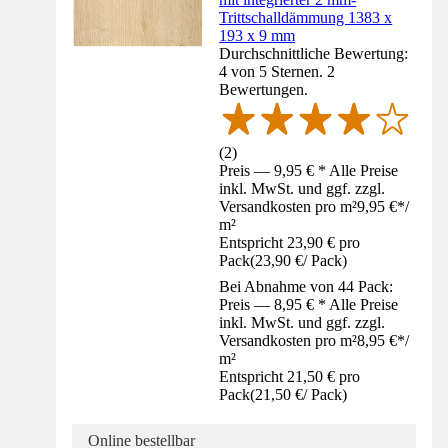
Trittschalldämmung 1383 x
193 x 9 mm
Durchschnittliche Bewertung:
4 von 5 Sternen. 2
Bewertungen.
(
2
)
Preis — 9,95 € * Alle Preise
inkl. MwSt. und ggf. zzgl.
Versandkosten pro m²
9,95 €
*
/
m²
Entspricht 23,90 € pro
Pack
(
23,90 €
/
Pack
)
Bei Abnahme von 44 Pack:
Preis — 8,95 € * Alle Preise
inkl. MwSt. und ggf. zzgl.
Versandkosten pro m²
8,95 €
*
/
m²
Entspricht 21,50 € pro
Pack
(
21,50 €
/
Pack
)
Online bestellbar