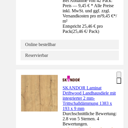
Bei Abnahme von 42 Pack:
Preis — 9,45 € * Alle Preise
inkl. MwSt. und ggf. zzgl.
Versandkosten pro m²
9,45 €
*
/
m²
Entspricht 25,46 € pro
Pack
(
25,46 €
/
Pack
)
Online bestellbar
Reservierbar
SKANDOR Laminat
Driftwood Landhausdiele mit
integrierter 2 mm-
Trittschalldämmung 1383 x
193 x 9 mm
Durchschnittliche Bewertung:
2.8 von 5 Sternen. 4
Bewertungen.