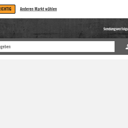
RICHTIG
Anderen Markt wählen
Sendungsverfolg