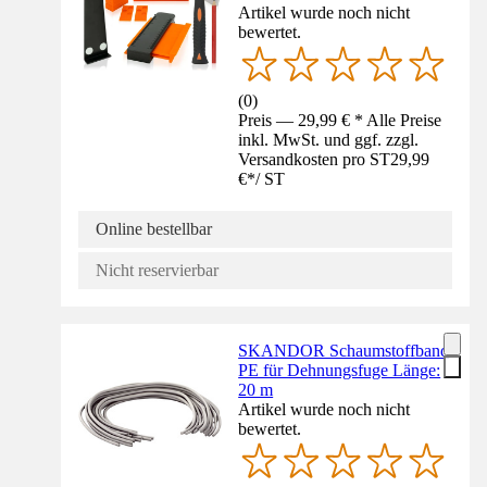
Artikel wurde noch nicht
bewertet.
(
0
)
Preis — 29,99 € * Alle Preise
inkl. MwSt. und ggf. zzgl.
Versandkosten pro ST
29,99
€
*
/
ST
Online bestellbar
Nicht reservierbar
SKANDOR Schaumstoffband
PE für Dehnungsfuge Länge:
20 m
Artikel wurde noch nicht
bewertet.