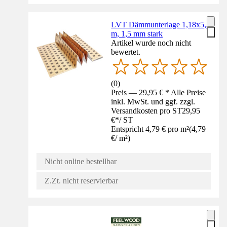
LVT Dämmunterlage 1,18x5,3
m, 1,5 mm stark
Artikel wurde noch nicht
bewertet.
(
0
)
Preis — 29,95 € * Alle Preise
inkl. MwSt. und ggf. zzgl.
Versandkosten pro ST
29,95
€
*
/
ST
Entspricht 4,79 € pro m²
(
4,79
€
/
m²
)
Nicht online bestellbar
Z.Zt. nicht reservierbar