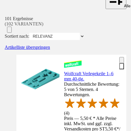
Alle
101 Ergebnisse
(102 VARIANTEN)
Sortiert nach:
Artikelliste überspringen
Wolfcraft Verlegekeile 1–6
mm 40-tlg.
Durchschnittliche Bewertung:
5 von 5 Sternen. 4
Bewertungen.
(
4
)
Preis — 5,50 € * Alle Preise
inkl. MwSt. und ggf. zzgl.
Versandkosten pro ST
5,50 €
*
/