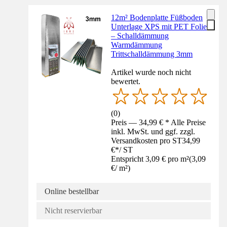
12m² Bodenplatte Füßboden
Unterlage XPS mit PET Folie
– Schalldämmung
Warmdämmung
Trittschalldämmung 3mm
Artikel wurde noch nicht
bewertet.
(
0
)
Preis — 34,99 € * Alle Preise
inkl. MwSt. und ggf. zzgl.
Versandkosten pro ST
34,99
€
*
/
ST
Entspricht 3,09 € pro m²
(
3,09
€
/
m²
)
Online bestellbar
Nicht reservierbar