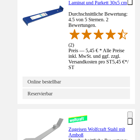
Laminat und Parkett 30x5 cm
Durchschnittliche Bewertung:
4.5 von 5 Sternen. 2
Bewertungen.
(
2
)
Preis — 5,45 € * Alle Preise
inkl. MwSt. und ggf. zzgl.
Versandkosten pro ST
5,45 €
*
/
ST
Online bestellbar
Reservierbar
Zugeisen Wolfcraft Stahl mit
Amboß