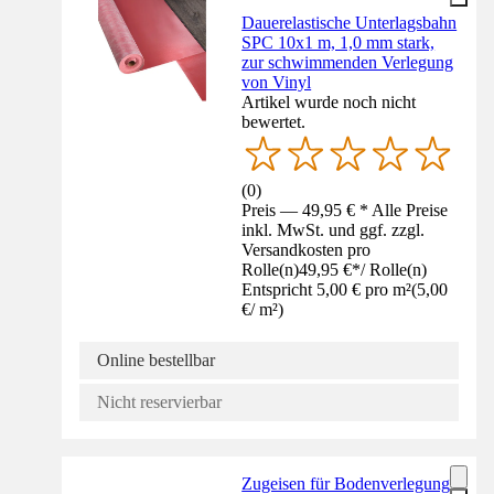
Dauerelastische Unterlagsbahn
SPC 10x1 m, 1,0 mm stark,
zur schwimmenden Verlegung
von Vinyl
Artikel wurde noch nicht
bewertet.
(
0
)
Preis — 49,95 € * Alle Preise
inkl. MwSt. und ggf. zzgl.
Versandkosten pro
Rolle(n)
49,95 €
*
/
Rolle(n)
Entspricht 5,00 € pro m²
(
5,00
€
/
m²
)
Online bestellbar
Nicht reservierbar
Zugeisen für Bodenverlegung