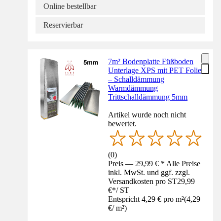
Online bestellbar
Reservierbar
7m² Bodenplatte Füßboden
Unterlage XPS mit PET Folie
– Schalldämmung
Warmdämmung
Trittschalldämmung 5mm
Artikel wurde noch nicht
bewertet.
(
0
)
Preis — 29,99 € * Alle Preise
inkl. MwSt. und ggf. zzgl.
Versandkosten pro ST
29,99
€
*
/
ST
Entspricht 4,29 € pro m²
(
4,29
€
/
m²
)