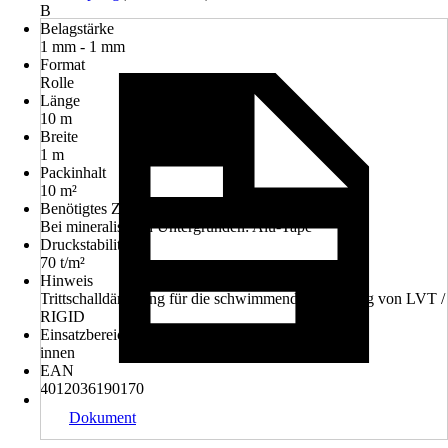
B
Belagstärke
1 mm - 1 mm
Format
Rolle
Länge
10 m
Breite
1 m
Packinhalt
10 m²
Benötigtes Zubehör
Bei mineralischen Untergründen: Alu-Tape
Druckstabilität
70 t/m²
Hinweis
Trittschalldämmung für die schwimmende Verlegung von LVT /
RIGID
Einsatzbereich
innen
EAN
4012036190170
Dokument