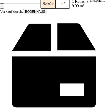
entspricht
1 Rolle(n)
Rolle(n)
m²
9,99 m²
Verkauf durch:
BODENHAUS