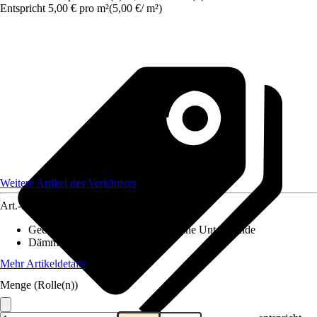
Entspricht 5,00 € pro m²
(
5,00 €
/
m²
)
Weitere Artikel des Verkäufers
Art.-Nr.
10324834
Geeignete Untergründe
:
Mineralische Untergründe
Dämmung Trittschall
:
11 dB
Mehr Artikeldetails
Menge (Rolle(n))