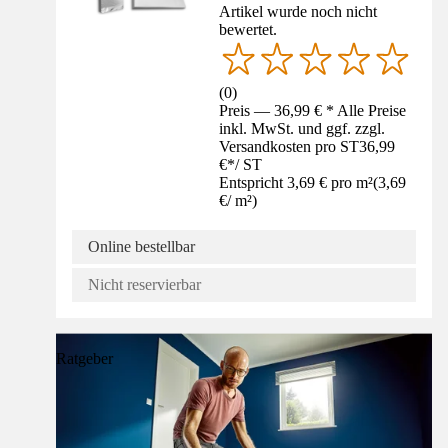
Artikel wurde noch nicht
bewertet.
(
0
)
Preis — 36,99 € * Alle Preise
inkl. MwSt. und ggf. zzgl.
Versandkosten pro ST
36,99
€
*
/
ST
Entspricht 3,69 € pro m²
(
3,69
€
/
m²
)
Online bestellbar
Nicht reservierbar
Ratgeber