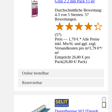
Grün 2,2 mm Pack 15 m²
Durchschnittliche Bewertung:
4.3 von 5 Sternen. 57
Bewertungen.
(
57
)
Preis — 1,79 € * Alle Preise
inkl. MwSt. und ggf. zzgl.
Versandkosten pro m²
1,79 €
*
/
m²
Entspricht 26,80 € pro
Pack
(
26,80 €
/
Pack
)
Online bestellbar
Reservierbar
Dampfbremse SELITstop®