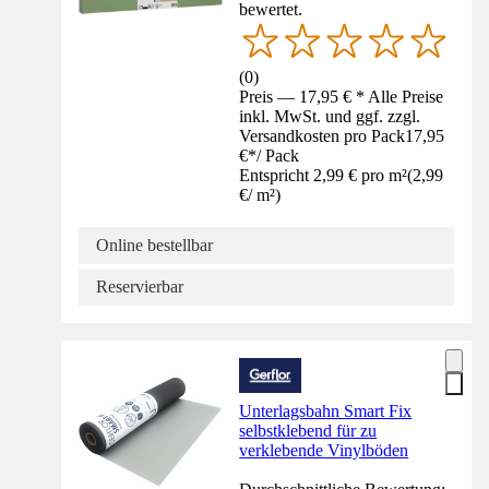
bewertet.
(
0
)
Preis — 17,95 € * Alle Preise
inkl. MwSt. und ggf. zzgl.
Versandkosten pro Pack
17,95
€
*
/
Pack
Entspricht 2,99 € pro m²
(
2,99
€
/
m²
)
Online bestellbar
Reservierbar
Unterlagsbahn Smart Fix
selbstklebend für zu
verklebende Vinylböden