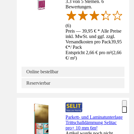
3.3 von 5 Sternen. 6
Bewertungen.
(
6
)
Preis — 39,95 € * Alle Preise
inkl. MwSt. und ggf. zzgl.
Versandkosten pro Pack
39,95
€
*
/
Pack
Entspricht 2,66 € pro m²
(
2,66
€
/
m²
)
Online bestellbar
Reservierbar
Parkett- und Laminatunterlage
Trittschalldämmung Selitac
pro+ 10 mm 6m²
Artikel wurde noch nicht