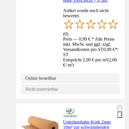
Base 100x50cm = 0,5m²
Artikel wurde noch nicht
bewertet.
(
0
)
Preis — 0,99 € * Alle Preise
inkl. MwSt. und ggf. zzgl.
Versandkosten pro ST
0,99 €
*
/
ST
Entspricht 2,00 € pro m²
(
2,00
€
/
m²
)
Online bestellbar
Nicht reservierbar
Unterlagsbahn Kork 2mm
10m² zur schwimmenden