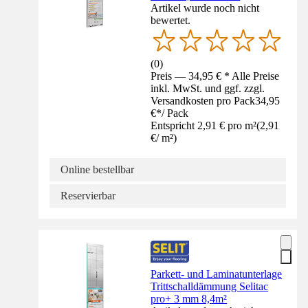
Artikel wurde noch nicht
bewertet.
(
0
)
Preis — 34,95 € * Alle Preise
inkl. MwSt. und ggf. zzgl.
Versandkosten pro Pack
34,95
€
*
/
Pack
Entspricht 2,91 € pro m²
(
2,91
€
/
m²
)
Online bestellbar
Reservierbar
Parkett- und Laminatunterlage
Trittschalldämmung Selitac
pro+ 3 mm 8,4m²