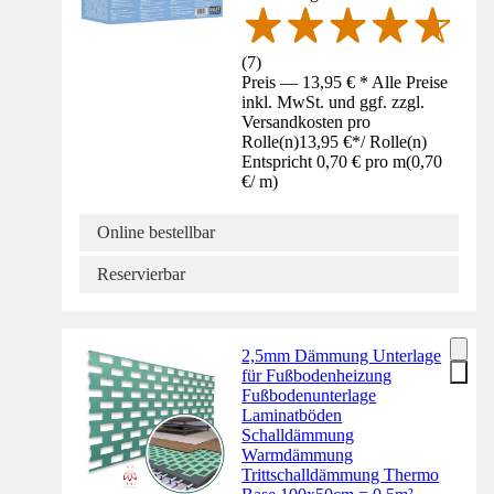
(
7
)
Preis — 13,95 € * Alle Preise
inkl. MwSt. und ggf. zzgl.
Versandkosten pro
Rolle(n)
13,95 €
*
/
Rolle(n)
Entspricht 0,70 € pro m
(
0,70
€
/
m
)
Online bestellbar
Reservierbar
2,5mm Dämmung Unterlage
für Fußbodenheizung
Fußbodenunterlage
Laminatböden
Schalldämmung
Warmdämmung
Trittschalldämmung Thermo