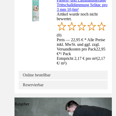
Parkett- und Laminatunterlage
Trittschalldämmung Selitac pro
3 mm 10,6m²
Artikel wurde noch nicht
bewertet.
(
0
)
Preis — 22,95 € * Alle Preise
inkl. MwSt. und ggf. zzgl.
Versandkosten pro Pack
22,95
€
*
/
Pack
Entspricht 2,17 € pro m²
(
2,17
€
/
m²
)
Online bestellbar
Reservierbar
Ratgeber