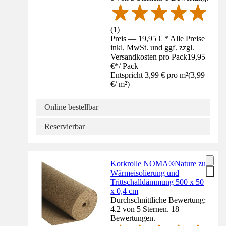
(
1
)
Preis — 19,95 € * Alle Preise
inkl. MwSt. und ggf. zzgl.
Versandkosten pro Pack
19,95
€
*
/
Pack
Entspricht 3,99 € pro m²
(
3,99
€
/
m²
)
Online bestellbar
Reservierbar
Korkrolle NOMA®Nature zur
Wärmeisolierung und
Trittschalldämmung 500 x 50
x 0,4 cm
Durchschnittliche Bewertung:
4.2 von 5 Sternen. 18
Bewertungen.