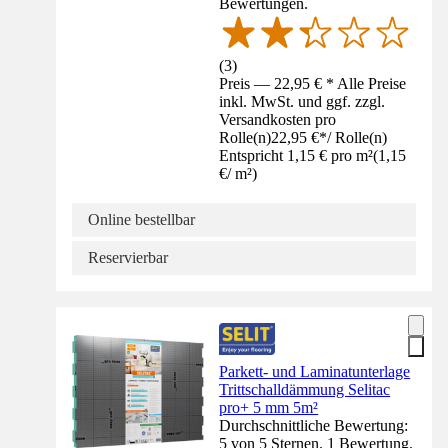
Bewertungen.
(
3
)
Preis — 22,95 € * Alle Preise
inkl. MwSt. und ggf. zzgl.
Versandkosten pro
Rolle(n)
22,95 €
*
/
Rolle(n)
Entspricht 1,15 € pro m²
(
1,15
€
/
m²
)
Online bestellbar
Reservierbar
Parkett- und Laminatunterlage
Trittschalldämmung Selitac
pro+ 5 mm 5m²
Durchschnittliche Bewertung:
5 von 5 Sternen. 1 Bewertung.