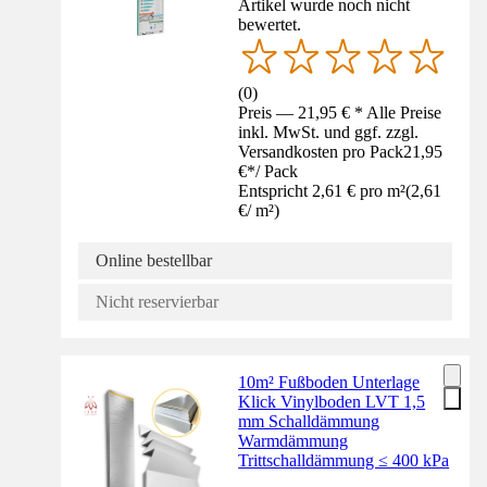
Artikel wurde noch nicht
bewertet.
(
0
)
Preis — 21,95 € * Alle Preise
inkl. MwSt. und ggf. zzgl.
Versandkosten pro Pack
21,95
€
*
/
Pack
Entspricht 2,61 € pro m²
(
2,61
€
/
m²
)
Online bestellbar
Nicht reservierbar
10m² Fußboden Unterlage
Klick Vinylboden LVT 1,5
mm Schalldämmung
Warmdämmung
Trittschalldämmung ≤ 400 kPa