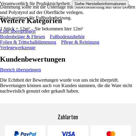
Verantwortlich für Produktsicherheit:
.
Siehe Herstellerinformationen
Dämmung sollte mit die Unterlage mit Silberisolierung auf dem Boden
und Polystyrol auf der Oberfläche verlegen.
Nicht geeignet für Fußbodenheizung.
Weitere Kategorien
1 Stück = 12m² – Sie bekommen hier 12m²
Liste überspringen
Bodenbeläge & Fliesen
Fußbodenzubehör
Folien & Trittschalldämmung
Pflege & Reinigung
Verlegewerkzeuge
Kundenbewertungen
Bereich überspringen
Die Echtheit der Bewertungen wurde von uns nicht überprüft.
Bewertungen können auch von Kunden stammen, die die Ware nicht
nachweislich genutzt oder gekauft haben.
Zahlarten