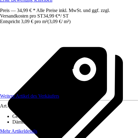
Preis — 34,99 € * Alle Preise inkl. MwSt. und ggf. zzgl.
Versandkosten pro ST
34,99 €
*
/
ST
Entspricht 3,09 € pro m²
(
3,09 €
/
m²
)
Weitere Artikel des Verkäufers
Art.-Nr.
12349614
Geeignete Untergründe
:
Holzböden
Dämmung Trittschall
:
18 dB
Mehr Artikeldetails