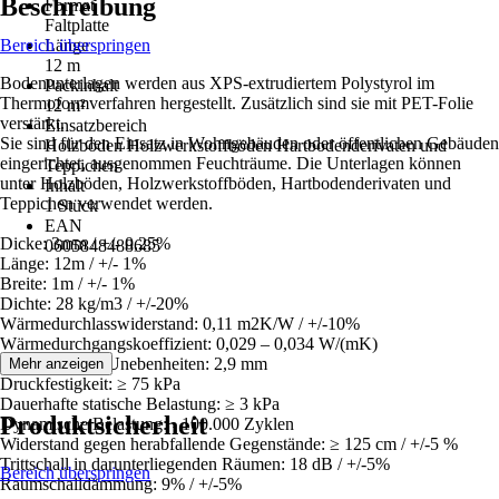
Beschreibung
Format
Faltplatte
Bereich überspringen
Länge
12 m
Bodenunterlagen werden aus XPS-extrudiertem Polystyrol im
Packinhalt
Thermoformverfahren hergestellt. Zusätzlich sind sie mit PET-Folie
12 m²
verstärkt.
Einsatzbereich
Sie sind für den Einsatz in Wohngebäuden oder öffentlichen Gebäuden
Holzböden Holzwerkstoffböden Hartbodenderivaten und
eingerichtet, ausgenommen Feuchträume. Die Unterlagen können
Teppichen
unter Holzböden, Holzwerkstoffböden, Hartbodenderivaten und
Inhalt
Teppichen verwendet werden.
1 Stück
EAN
Dicke: 3mm / +/- 0,25%
0605848488685
Länge: 12m / +/- 1%
Breite: 1m / +/- 1%
Dichte: 28 kg/m3 / +/-20%
Wärmedurchlasswiderstand: 0,11 m2K/W / +/-10%
Wärmedurchgangskoeffizient: 0,029 – 0,034 W/(mK)
Ausgleich von Unebenheiten: 2,9 mm
Mehr anzeigen
Druckfestigkeit: ≥ 75 kPa
Dauerhafte statische Belastung: ≥ 3 kPa
Produktsicherheit
Dynamische Belastung: › 100.000 Zyklen
Widerstand gegen herabfallende Gegenstände: ≥ 125 cm / +/-5 %
Trittschall in darunterliegenden Räumen: 18 dB / +/-5%
Bereich überspringen
Raumschalldämmung: 9% / +/-5%