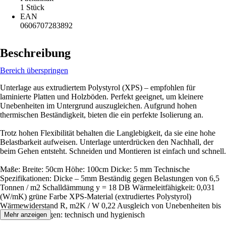
1 Stück
EAN
0606707283892
Beschreibung
Bereich überspringen
Unterlage aus extrudiertem Polystyrol (XPS) – empfohlen für
laminierte Platten und Holzböden. Perfekt geeignet, um kleinere
Unebenheiten im Untergrund auszugleichen. Aufgrund hohen
thermischen Beständigkeit, bieten die ein perfekte Isolierung an.
Trotz hohen Flexibilität behalten die Langlebigkeit, da sie eine hohe
Belastbarkeit aufweisen. Unterlage unterdrücken den Nachhall, der
beim Gehen entsteht. Schneiden und Montieren ist einfach und schnell.
Maße: Breite: 50cm Höhe: 100cm Dicke: 5 mm Technische
Spezifikationen: Dicke – 5mm Beständig gegen Belastungen von 6,5
Tonnen / m2 Schalldämmung y = 18 DB Wärmeleitfähigkeit: 0,031
(W/mK) grüne Farbe XPS-Material (extrudiertes Polystyrol)
Wärmewiderstand R, m2K / W 0,22 Ausgleich von Unebenheiten bis
3 mm Zulassungen: technisch und hygienisch
Mehr anzeigen