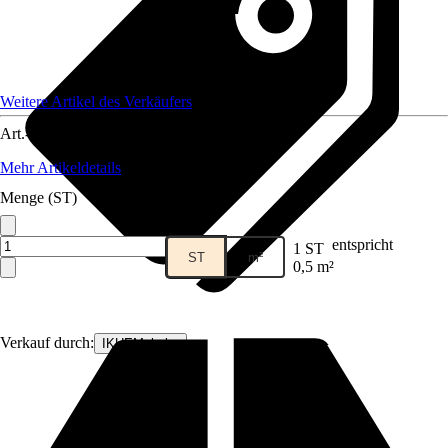
Weitere Artikel des Verkäufers
Art.-Nr.
12208387
Mehr Artikeldetails
Menge (ST)
entspricht
1 ST
ST
m²
0,5 m²
Verkauf durch:
IKHEMalarka