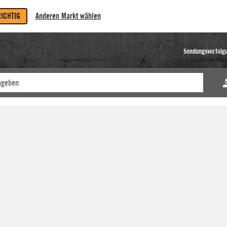
RICHTIG
Anderen Markt wählen
Sendungsverfolg