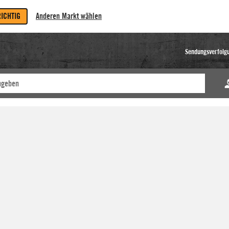
RICHTIG
Anderen Markt wählen
Sendungsverfolg