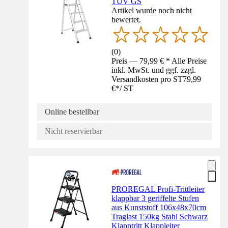
TÜV GS
Artikel wurde noch nicht
bewertet.
(
0
)
Preis — 79,99 € * Alle Preise
inkl. MwSt. und ggf. zzgl.
Versandkosten pro ST
79,99
€
*
/
ST
Online bestellbar
Nicht reservierbar
PROREGAL Profi-Trittleiter
klappbar 3 geriffelte Stufen
aus Kunststoff 106x48x70cm
Traglast 150kg Stahl Schwarz
Klapptritt Klappleiter