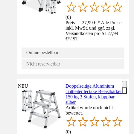
(
0
)
Preis — 27,99 € * Alle Preise
inkl. MwSt. und ggf. zzgl.
Versandkosten pro ST
27,99
€
*
/
ST
Online bestellbar
Nicht reservierbar
NEU
Doppelseitige Aluminium
Trittleiter tectake Belastbarkeit
150 kg 3 Stufen, klappbar
silber
Artikel wurde noch nicht
bewertet.
(
0
)