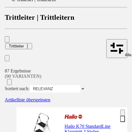
Trittleiter | Trittleitern
Trittleiter
Alle
87 Ergebnisse
(90 VARIANTEN)
Sortiert nach:
Artikelliste überspringen
Hailo K70 StandardLine
Klapptritt 3 Stufen