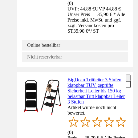
(
0
)
UVP: 44,88 €
UVP
44,88 €
Unser Preis — 35,90 € * Alle
Preise inkl. MwSt. und ggf.
zzgl. Versandkosten pro
ST
35,90 €
*
/
ST
Online bestellbar
Nicht reservierbar
BigDean Trittleiter 3 Stufen
klappbar TÜV geprüfte
Sicherheit Leiter bis 150 kg
belastbar Tritt klappbar Leiter
3 Stufen
Artikel wurde noch nicht
bewertet.
(
0
)
Preis — 38,79 € * Alle Preise