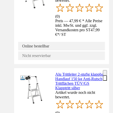
bewertet.
(
0
)
Preis — 47,99 € * Alle Preise
inkl. MwSt. und ggf. zzgl.
Versandkosten pro ST
47,99
€
*
/
ST
Online bestellbar
Nicht reservierbar
Alu Trittleiter 2-stufig klappbar
Handlauf 150 kg Anti-Rutsch
Trittflächen TÜV/GS
Klapptritt silber
Artikel wurde noch nicht
bewertet.
(
0
)