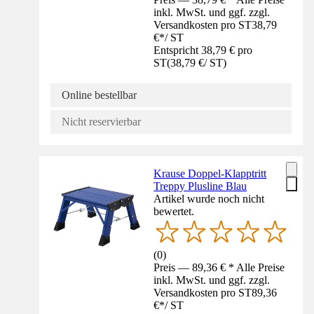
inkl. MwSt. und ggf. zzgl.
Versandkosten pro ST
38,79
€
*
/
ST
Entspricht 38,79 € pro
ST
(
38,79 €
/
ST
)
Online bestellbar
Nicht reservierbar
Krause Doppel-Klapptritt
Treppy Plusline Blau
Artikel wurde noch nicht
bewertet.
(
0
)
Preis — 89,36 € * Alle Preise
inkl. MwSt. und ggf. zzgl.
Versandkosten pro ST
89,36
€
*
/
ST