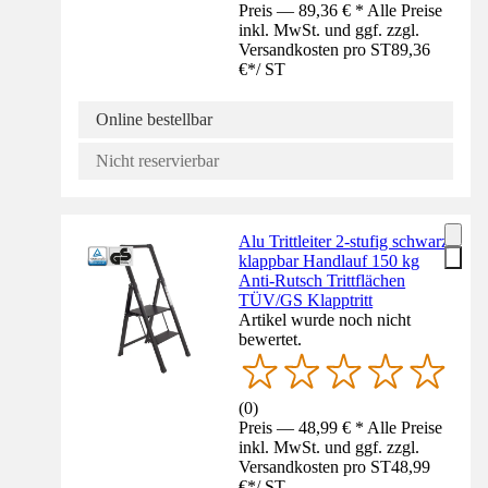
Preis — 89,36 € * Alle Preise
inkl. MwSt. und ggf. zzgl.
Versandkosten pro ST
89,36
€
*
/
ST
Online bestellbar
Nicht reservierbar
Alu Trittleiter 2-stufig schwarz
klappbar Handlauf 150 kg
Anti-Rutsch Trittflächen
TÜV/GS Klapptritt
Artikel wurde noch nicht
bewertet.
(
0
)
Preis — 48,99 € * Alle Preise
inkl. MwSt. und ggf. zzgl.
Versandkosten pro ST
48,99
€
*
/
ST