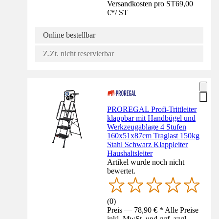
Versandkosten pro ST
69,00
€
*
/
ST
Online bestellbar
Z.Zt. nicht reservierbar
PROREGAL Profi-Trittleiter
klappbar mit Handbügel und
Werkzeugablage 4 Stufen
160x51x87cm Traglast 150kg
Stahl Schwarz Klappleiter
Haushaltsleiter
Artikel wurde noch nicht
bewertet.
(
0
)
Preis — 78,90 € * Alle Preise
inkl. MwSt. und ggf. zzgl.