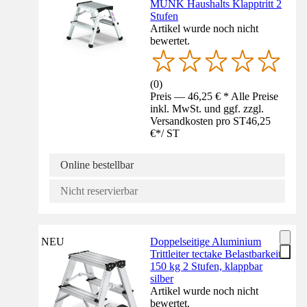
MUNK Haushalts Klapptritt 2
Stufen
Artikel wurde noch nicht
bewertet.
(
0
)
Preis — 46,25 € * Alle Preise
inkl. MwSt. und ggf. zzgl.
Versandkosten pro ST
46,25
€
*
/
ST
Online bestellbar
Nicht reservierbar
NEU
Doppelseitige Aluminium
Trittleiter tectake Belastbarkeit
150 kg 2 Stufen, klappbar
silber
Artikel wurde noch nicht
bewertet.