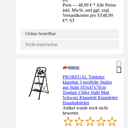
Preis — 48,99 € * Alle Preise
inkl. MwSt. und ggf. zzgl.
Versandkosten pro ST
48,99
€
*
/
ST
Online bestellbar
Nicht reservierbar
PROREGAL Trittleiter
klappbar 3 geriffelte Stufen
aus Stahl 103x47x70cm
Traglast 150kg Stahl Matt
Schwarz Klapptritt Klappleiter
Haushaltsleiter
Artikel wurde noch nicht
bewertet.