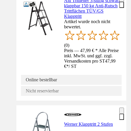
Alu Trittleiter 3-stufig schwarz
klappbar 150 kg Anti-Rutsch
Trittflächen TÜV/GS
Klapptritt
Artikel wurde noch nicht
bewertet.
(
0
)
Preis — 47,99 € * Alle Preise
inkl. MwSt. und ggf. zzgl.
Versandkosten pro ST
47,99
€
*
/
ST
Online bestellbar
Nicht reservierbar
Werner Klapptritt 2 Stufen