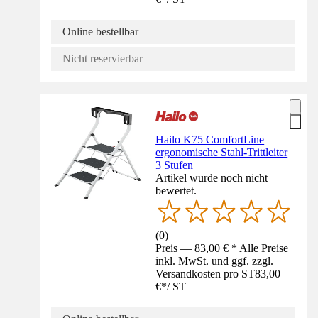
Online bestellbar
Nicht reservierbar
Hailo K75 ComfortLine
ergonomische Stahl-Trittleiter
3 Stufen
Artikel wurde noch nicht
bewertet.
(
0
)
Preis — 83,00 € * Alle Preise
inkl. MwSt. und ggf. zzgl.
Versandkosten pro ST
83,00
€
*
/
ST