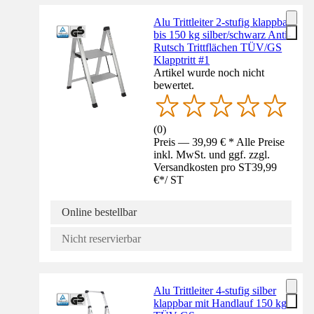
Alu Trittleiter 2-stufig klappbar
bis 150 kg silber/schwarz Anti-
Rutsch Trittflächen TÜV/GS
Klapptritt #1
Artikel wurde noch nicht
bewertet.
(
0
)
Preis — 39,99 € * Alle Preise
inkl. MwSt. und ggf. zzgl.
Versandkosten pro ST
39,99
€
*
/
ST
Online bestellbar
Nicht reservierbar
Alu Trittleiter 4-stufig silber
klappbar mit Handlauf 150 kg