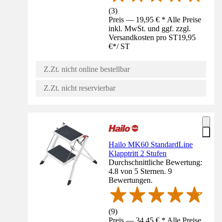
(
3
)
Preis — 19,95 € * Alle Preise
inkl. MwSt. und ggf. zzgl.
Versandkosten pro ST
19,95
€
*
/
ST
Z.Zt. nicht online bestellbar
Z.Zt. nicht reservierbar
Hailo MK60 StandardLine
Klapptritt 2 Stufen
Durchschnittliche Bewertung:
4.8 von 5 Sternen. 9
Bewertungen.
(
9
)
Preis — 34,45 € * Alle Preise