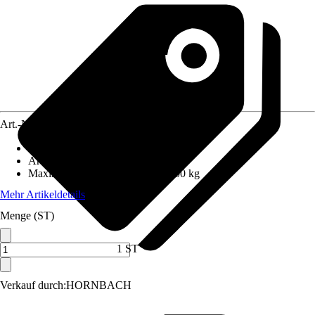
Art.-Nr.
12538641
Anzahl Sprossen/Stufen
:
1
Arbeitshöhe
:
0,2 m
Maximales Belastungsgewicht
:
100 kg
Mehr Artikeldetails
Menge (ST)
1 ST
Verkauf durch:
HORNBACH