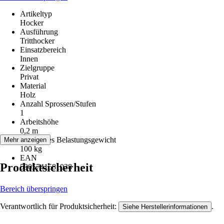
Artikeltyp
Hocker
Ausführung
Tritthocker
Einsatzbereich
Innen
Zielgruppe
Privat
Material
Holz
Anzahl Sprossen/Stufen
1
Arbeitshöhe
0,2 m
Maximales Belastungsgewicht
Mehr anzeigen
100 kg
EAN
Produktsicherheit
5905741581038
Bereich überspringen
Verantwortlich für Produktsicherheit:
.
Siehe Herstellerinformationen