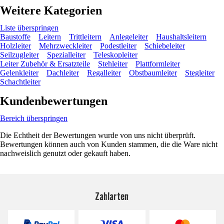
Weitere Kategorien
Liste überspringen
Baustoffe
Leitern
Trittleitern
Anlegeleiter
Haushaltsleitern
Holzleiter
Mehrzweckleiter
Podestleiter
Schiebeleiter
Seilzugleiter
Spezialleiter
Teleskopleiter
Leiter Zubehör & Ersatzteile
Stehleiter
Plattformleiter
Gelenkleiter
Dachleiter
Regalleiter
Obstbaumleiter
Stegleiter
Schachtleiter
Kundenbewertungen
Bereich überspringen
Die Echtheit der Bewertungen wurde von uns nicht überprüft.
Bewertungen können auch von Kunden stammen, die die Ware nicht
nachweislich genutzt oder gekauft haben.
Zahlarten