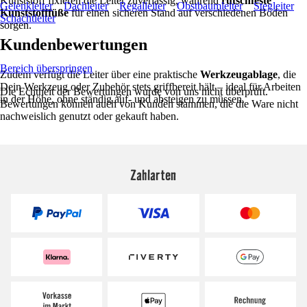
Kunststoff fixieren die Leiter zuverlässig, während
rutschfeste
Gelenkleiter
Dachleiter
Regalleiter
Obstbaumleiter
Stegleiter
Kunststofffüße
für einen sicheren Stand auf verschiedenen Böden
Schachtleiter
sorgen.
Kundenbewertungen
Bereich überspringen
Zudem verfügt die Leiter über eine praktische
Werkzeugablage
, die
Dein Werkzeug oder Zubehör stets griffbereit hält – ideal für Arbeiten
Die Echtheit der Bewertungen wurde von uns nicht überprüft.
in der Höhe, ohne ständig auf- und absteigen zu müssen.
Bewertungen können auch von Kunden stammen, die die Ware nicht
nachweislich genutzt oder gekauft haben.
Zahlarten