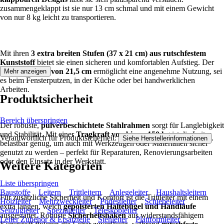
zusammengeklappt ist sie nur 13 cm schmal und mit einem Gewicht
von nur 8 kg leicht zu transportieren.
Mit ihren
3 extra breiten Stufen (37 x 21 cm) aus rutschfestem
Kunststoff
bietet sie einen sicheren und komfortablen Aufstieg. Der
Stufenabstand von 21,5 cm
ermöglicht eine angenehme Nutzung, sei
Mehr anzeigen
es beim Fensterputzen, in der Küche oder bei handwerklichen
Arbeiten.
Produktsicherheit
Bereich überspringen
Der robuste,
pulverbeschichtete Stahlrahmen
sorgt für Langlebigkeit
und Stabilität. Mit einer
Tragkraft von bis zu 150 kg
ist die Leiter
Verantwortlich für Produktsicherheit:
.
Siehe Herstellerinformationen
belastbar genug, um auch mit Werkzeugen oder Materialien sicher
genutzt zu werden – perfekt für Reparaturen, Renovierungsarbeiten
oder den Einsatz in der Werkstatt.
Weitere Kategorien
Liste überspringen
Baustoffe
Leitern
Trittleitern
Anlegeleiter
Haushaltsleitern
Für zusätzliche Sicherheit und Komfort ist die Trittleiter mit einem
Holzleiter
Mehrzweckleiter
Podestleiter
Schiebeleiter
extra langen, weich
gepolsterten Haltebügel und Handläufe
Seilzugleiter
Spezialleiter
Teleskopleiter
ausgestattet. Robuste
Sicherheitshaken
aus widerstandsfähigem
Leiter Zubehör & Ersatzteile
Stehleiter
Plattformleiter