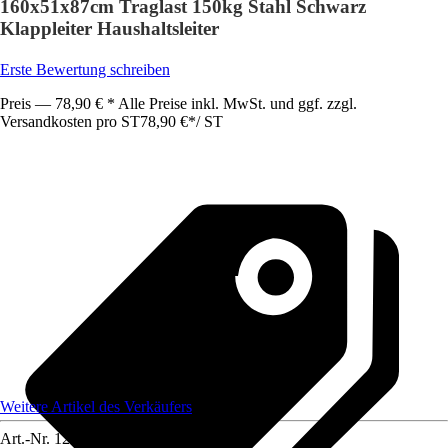
160x51x87cm Traglast 150kg Stahl Schwarz
Klappleiter Haushaltsleiter
Erste Bewertung schreiben
Preis — 78,90 € * Alle Preise inkl. MwSt. und ggf. zzgl.
Versandkosten pro ST
78,90 €
*
/
ST
Weitere Artikel des Verkäufers
Art.-Nr.
12445943