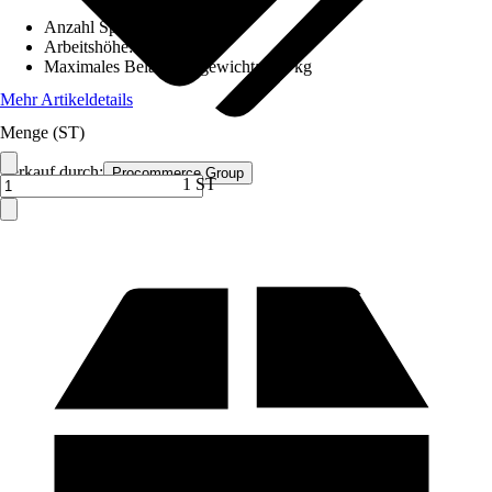
Anzahl Sprossen/Stufen
:
3
Arbeitshöhe
:
180 m
Maximales Belastungsgewicht
:
150 kg
Mehr Artikeldetails
Menge (ST)
Verkauf durch:
Procommerce Group
1 ST