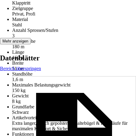
Klapptritt
Zielgruppe
Privat, Profi
Material
Stahl
Anzahl Sprossen/Stufen
3
Arbeitshöhe
Mehr anzeigen
180 m
Länge
Datenblätter
160 m
Breite
Bereich überspringen
51 cm
Standhöhe
1,6 m
Maximales Belastungsgewicht
150 kg
Gewicht
8 kg
Grundfarbe
Schwarz
Artikelvorteil
Extra langer, weich gepolsterter Haltebügel & Handläufe für
maximalen Komfort & Sicherheit
Funktionen