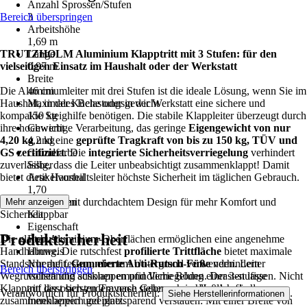
Anzahl Sprossen/Stufen
Bereich überspringen
3
Arbeitshöhe
1,69 m
TRUTZHOLM Aluminium Klapptritt mit 3 Stufen: für den
Länge
vielseitigen Einsatz im Haushalt oder der Werkstatt
0,97 m
Breite
Die Aluminiumleiter mit drei Stufen ist die ideale Lösung, wenn Sie im
46 cm
Haushalt, in der Küche oder in der Werkstatt eine sichere und
Maximales Belastungsgewicht
kompakte Steighilfe benötigen. Die stabile Klappleiter überzeugt durch
150 kg
ihre hochwertige Verarbeitung, das geringe
Gewicht
Eigengewicht von nur
4,20 kg
4,2 kg
und eine
geprüfte Tragkraft von bis zu 150 kg, TÜV und
GS zertifiziert
Grundfarbe
. Die
integrierte Sicherheitsverriegelung
verhindert
zuverlässig, dass die Leiter unbeabsichtigt zusammenklappt! Damit
Silber
bietet diese Haushaltsleiter höchste Sicherheit im täglichen Gebrauch.
Artikelvorteil
1,70
Haushaltsleiter mit durchdachtem Design für mehr Komfort und
Funktionen
Mehr anzeigen
Sicherheit
Klappbar
Eigenschaft
Produktsicherheit
Die glatten Aluminium-Oberflächen ermöglichen eine angenehme
Robust
Handhabung. Die rutschfest
Hinweis
profilierte Trittfläche
bietet maximale
Standsicherheit.
Nur auf festem, ebenem Untergrund verwenden. Leiter
Gummierte Anti-Rutsch-Füße
verhindern
Bereich überspringen
Wegrutschen und schonen empfindliche Böden. Der 3-stufige
vollständig ausklappen und Verriegelung einrasten lassen. Nicht
Klapptritt lässt sich zudem nach Gebrauch im Handumdrehen
auf der obersten Traverse stehen; ausschließlich für den
Verantwortlich für Produktsicherheit:
.
Siehe Herstellerinformationen
zusammenklappen und platzsparend verstauen: Mit einer Breite von
Innenbereich geeignet.