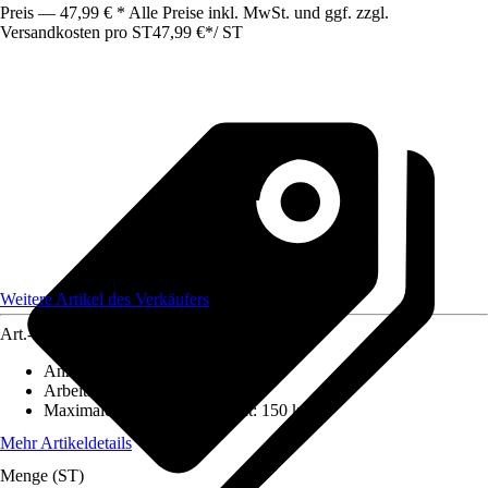
Preis — 47,99 € * Alle Preise inkl. MwSt. und ggf. zzgl.
Versandkosten pro ST
47,99 €
*
/
ST
Weitere Artikel des Verkäufers
Art.-Nr.
12663191
Anzahl Sprossen/Stufen
:
3
Arbeitshöhe
:
1,69 m
Maximales Belastungsgewicht
:
150 kg
Mehr Artikeldetails
Menge (ST)