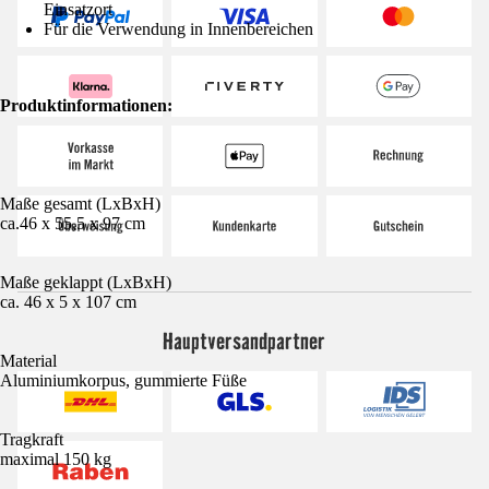
Einsatzort
Für die Verwendung in Innenbereichen
Produktinformationen:
Maße gesamt (LxBxH)
ca.46 x 55,5 x 97 cm
Maße geklappt (LxBxH)
ca. 46 x 5 x 107 cm
Hauptversandpartner
Material
Aluminiumkorpus, gummierte Füße
Tragkraft
maximal 150 kg