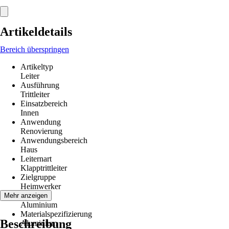
Artikeldetails
Bereich überspringen
Artikeltyp
Leiter
Ausführung
Trittleiter
Einsatzbereich
Innen
Anwendung
Renovierung
Anwendungsbereich
Haus
Leiternart
Klapptrittleiter
Zielgruppe
Heimwerker
Material
Mehr anzeigen
Aluminium
Materialspezifizierung
Beschreibung
Aluminium