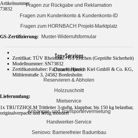
Artikelnummer
Fragen zur Rückgabe und Reklamation
73832
Fragen zum Kundenkonto & Kundenkonto-ID
Fragen zum HORNBACH Projekt-Marktplatz
Muster-Widerrufsformular
GS-Zertifizierung
:
Top-Services
Zertifikat: TÜV Rheinland / GS Zeichen (Geprüfte Sicherheit)
Modellnummer: SN73832
Zertifikatsinhaber: Fachmarkt Hinrich Kiel GmbH & Co. KG,
Dauertiefpreis
Mühlenstraße 3, 24582 Bordesholm
Reservieren & Abholen
Holzzuschnitt
Lieferumfang:
Mietservice
1x TRUTZHOLM Trittleiter 3-stufig, klappbar, bis 150 kg belastbar,
Anhänger- und Transportervermietung
originalverpackt und fertig montiert
Handwerker-Service
Seniovo: Barrierefreier Badumbau