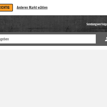
RICHTIG
Anderen Markt wählen
Sendungsverfolg