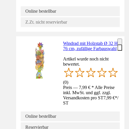
Online bestellbar
Z.Zt. nicht reservierbar
Windrad mit Holzstab Ø 32 H
76 cm, zufällige Farbauswahl
Artikel wurde noch nicht
bewertet.
(
0
)
Preis — 7,99 € * Alle Preise
inkl. MwSt. und ggf. zzgl.
Versandkosten pro ST
7,99 €
*
/
ST
Online bestellbar
Reservierbar