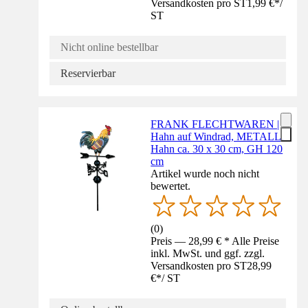
Versandkosten pro ST
1,99 €
*
/
ST
Nicht online bestellbar
Reservierbar
FRANK FLECHTWAREN |
Hahn auf Windrad, METALL,
Hahn ca. 30 x 30 cm, GH 120
cm
Artikel wurde noch nicht
bewertet.
(
0
)
Preis — 28,99 € * Alle Preise
inkl. MwSt. und ggf. zzgl.
Versandkosten pro ST
28,99
€
*
/
ST