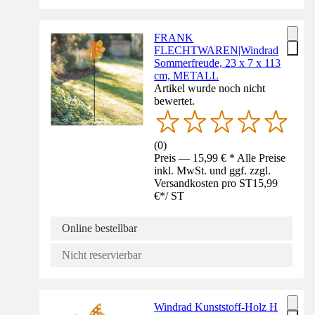
FRANK
FLECHTWAREN|Windrad
Sommerfreude, 23 x 7 x 113
cm, METALL
Artikel wurde noch nicht
bewertet.
(
0
)
Preis — 15,99 € * Alle Preise
inkl. MwSt. und ggf. zzgl.
Versandkosten pro ST
15,99
€
*
/
ST
Online bestellbar
Nicht reservierbar
Windrad Kunststoff-Holz H