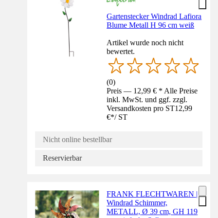
Gartenstecker Windrad Lafiora
Blume Metall H 96 cm weiß
Artikel wurde noch nicht
bewertet.
(
0
)
Preis — 12,99 € * Alle Preise
inkl. MwSt. und ggf. zzgl.
Versandkosten pro ST
12,99
€
*
/
ST
Nicht online bestellbar
Reservierbar
FRANK FLECHTWAREN |
Windrad Schimmer,
METALL, Ø 39 cm, GH 119