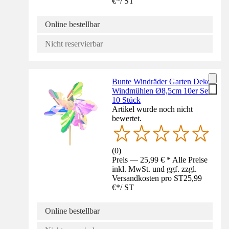
€
*
/
ST
Online bestellbar
Nicht reservierbar
Bunte Windräder Garten Deko
Windmühlen Ø8,5cm 10er Set,
10 Stück
Artikel wurde noch nicht
bewertet.
(
0
)
Preis — 25,99 € * Alle Preise
inkl. MwSt. und ggf. zzgl.
Versandkosten pro ST
25,99
€
*
/
ST
Online bestellbar