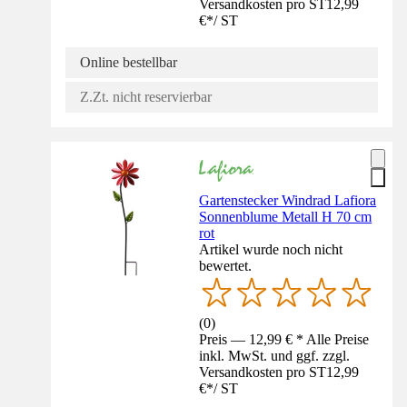
Versandkosten pro ST
12,99
€
*
/
ST
Online bestellbar
Z.Zt. nicht reservierbar
Gartenstecker Windrad Lafiora
Sonnenblume Metall H 70 cm
rot
Artikel wurde noch nicht
bewertet.
(
0
)
Preis — 12,99 € * Alle Preise
inkl. MwSt. und ggf. zzgl.
Versandkosten pro ST
12,99
€
*
/
ST