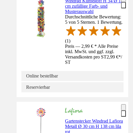
Windrad Kunststoff H 34 Ø 18
cm zufällige Farb- und
Musterauswahl
Durchschnittliche Bewertung:
5 von 5 Sternen. 1 Bewertung.
(
1
)
Preis — 2,99 € * Alle Preise
inkl. MwSt. und ggf. zzgl.
Versandkosten pro ST
2,99 €
*
/
ST
Online bestellbar
Reservierbar
Gartenstecker Windrad Lafiora
Metall Ø 30 cm H 138 cm lila
rot