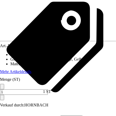
Art.-Nr.
6848759
Artikeltyp
:
Windspiel
Grundfarbe
:
Blau, Rot, Grün, Orange, Gelb
Material
:
Kunststoff
Mehr Artikeldetails
Menge (ST)
1 ST
Verkauf durch:
HORNBACH