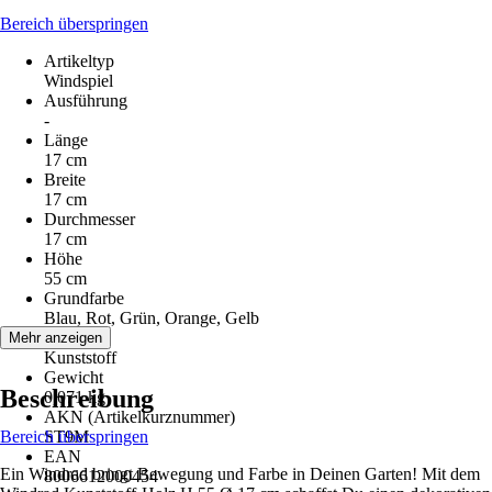
Bereich überspringen
Artikeltyp
Windspiel
Ausführung
-
Länge
17 cm
Breite
17 cm
Durchmesser
17 cm
Höhe
55 cm
Grundfarbe
Blau, Rot, Grün, Orange, Gelb
Material
Mehr anzeigen
Kunststoff
Gewicht
Beschreibung
0,071 kg
AKN (Artikelkurznummer)
Bereich überspringen
ST9M
EAN
Ein Windrad bringt Bewegung und Farbe in Deinen Garten! Mit dem
8006612000454