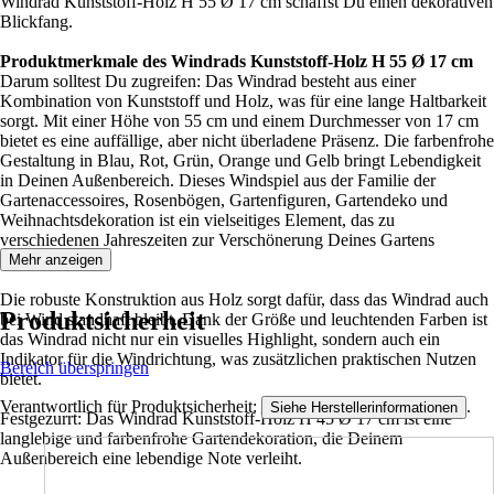
Windrad Kunststoff-Holz H 55 Ø 17 cm schaffst Du einen dekorativen
Blickfang.
Produktmerkmale des Windrads Kunststoff-Holz H 55 Ø 17 cm
Darum solltest Du zugreifen: Das Windrad besteht aus einer
Kombination von Kunststoff und Holz, was für eine lange Haltbarkeit
sorgt. Mit einer Höhe von 55 cm und einem Durchmesser von 17 cm
bietet es eine auffällige, aber nicht überladene Präsenz. Die farbenfrohe
Gestaltung in Blau, Rot, Grün, Orange und Gelb bringt Lebendigkeit
in Deinen Außenbereich. Dieses Windspiel aus der Familie der
Gartenaccessoires, Rosenbögen, Gartenfiguren, Gartendeko und
Weihnachtsdekoration ist ein vielseitiges Element, das zu
verschiedenen Jahreszeiten zur Verschönerung Deines Gartens
beitragen kann.
Mehr anzeigen
Die robuste Konstruktion aus Holz sorgt dafür, dass das Windrad auch
Produktsicherheit
bei Wind standhaft bleibt. Dank der Größe und leuchtenden Farben ist
das Windrad nicht nur ein visuelles Highlight, sondern auch ein
Indikator für die Windrichtung, was zusätzlichen praktischen Nutzen
Bereich überspringen
bietet.
Verantwortlich für Produktsicherheit:
.
Siehe Herstellerinformationen
Festgezurrt: Das Windrad Kunststoff-Holz H 45 Ø 17 cm ist eine
langlebige und farbenfrohe Gartendekoration, die Deinem
Außenbereich eine lebendige Note verleiht.