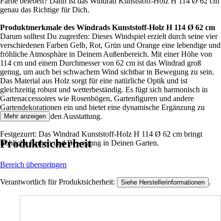
Farbe beleben? Dann ist das Windrad Kunststoff-Holz H 114 Ø 62 cm
genau das Richtige für Dich.
Produktmerkmale des Windrads Kunststoff-Holz H 114 Ø 62 cm
Darum solltest Du zugreifen: Dieses Windspiel erzielt durch seine vier
verschiedenen Farben Gelb, Rot, Grün und Orange eine lebendige und
fröhliche Atmosphäre in Deinem Außenbereich. Mit einer Höhe von
114 cm und einem Durchmesser von 62 cm ist das Windrad groß
genug, um auch bei schwachem Wind sichtbar in Bewegung zu sein.
Das Material aus Holz sorgt für eine natürliche Optik und ist
gleichzeitig robust und wetterbeständig. Es fügt sich harmonisch in
Gartenaccessoires wie Rosenbögen, Gartenfiguren und andere
Gartendekorationen ein und bietet eine dynamische Ergänzung zu
Deiner bestehenden Ausstattung.
Mehr anzeigen
Festgezurrt: Das Windrad Kunststoff-Holz H 114 Ø 62 cm bringt
Produktsicherheit
fröhliche Farben und Bewegung in Deinen Garten.
Bereich überspringen
Verantwortlich für Produktsicherheit:
.
Siehe Herstellerinformationen