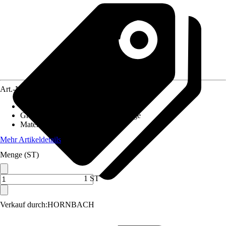
Art.-Nr.
6848911
Artikeltyp
:
Windspiel
Grundfarbe
:
Gelb, Rot, Grün, Orange
Material
:
Kunststoff
Mehr Artikeldetails
Menge (ST)
1 ST
Verkauf durch:
HORNBACH