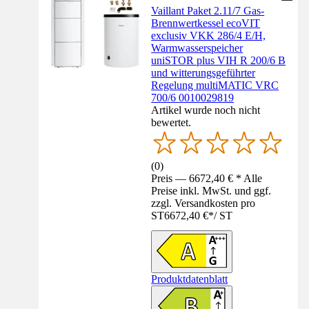
Vaillant Paket 2.11/7 Gas-
Brennwertkessel ecoVIT
exclusiv VKK 286/4 E/H,
Warmwasserspeicher
uniSTOR plus VIH R 200/6 B
und witterungsgeführter
Regelung multiMATIC VRC
700/6 0010029819
Artikel wurde noch nicht
bewertet.
(
0
)
Preis — 6672,40 € * Alle
Preise inkl. MwSt. und ggf.
zzgl. Versandkosten pro
ST
6672,40 €
*
/
ST
Produktdatenblatt