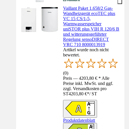
Vaillant Paket 1.658/2 Gas-
Wandheizgerät ecoTEC plus
VC 15 CS/1-5,
Warmwasserspeicher
uniSTOR plus VIH R 120/6 B
und witterungsgeführter
Regelung sensoDIRECT
VRC 710 8000013919
Artikel wurde noch nicht
bewertet.
(
0
)
Preis — 4203,80 € * Alle
Preise inkl. MwSt. und ggf.
zzgl. Versandkosten pro
ST
4203,80 €
*
/
ST
Produktdatenblatt