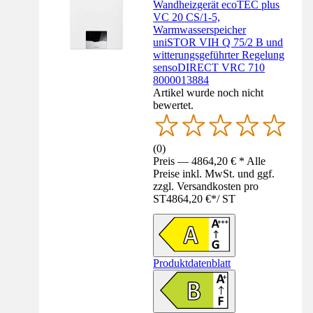
Wandheizgerät ecoTEC plus
VC 20 CS/1-5,
Warmwasserspeicher
uniSTOR VIH Q 75/2 B und
witterungsgeführter Regelung
sensoDIRECT VRC 710
8000013884
Artikel wurde noch nicht
bewertet.
(
0
)
Preis — 4864,20 € * Alle
Preise inkl. MwSt. und ggf.
zzgl. Versandkosten pro
ST
4864,20 €
*
/
ST
Produktdatenblatt