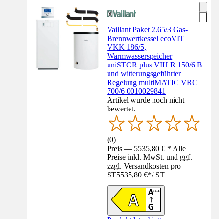
Vaillant Paket 2.65/3 Gas-
Brennwertkessel ecoVIT
VKK 186/5,
Warmwasserspeicher
uniSTOR plus VIH R 150/6 B
und witterungsgeführter
Regelung multiMATIC VRC
700/6 0010029841
Artikel wurde noch nicht
bewertet.
(
0
)
Preis — 5535,80 € * Alle
Preise inkl. MwSt. und ggf.
zzgl. Versandkosten pro
ST
5535,80 €
*
/
ST