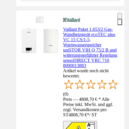
Vaillant Paket 1.653/2 Gas-
Wandheizgerät ecoTEC plus
VC 15 CS/1-5,
Warmwasserspeicher
uniSTOR VIH Q 75/2 B und
witterungsgeführter Regelung
sensoDIRECT VRC 710
8000013883
Artikel wurde noch nicht
bewertet.
(
0
)
Preis — 4808,70 € * Alle
Preise inkl. MwSt. und ggf.
zzgl. Versandkosten pro
ST
4808,70 €
*
/
ST