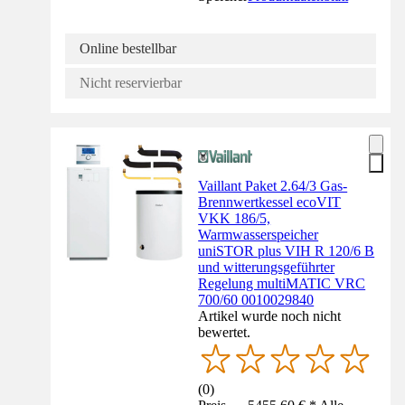
Online bestellbar
Nicht reservierbar
Vaillant Paket 2.64/3 Gas-
Brennwertkessel ecoVIT
VKK 186/5,
Warmwasserspeicher
uniSTOR plus VIH R 120/6 B
und witterungsgeführter
Regelung multiMATIC VRC
700/60 0010029840
Artikel wurde noch nicht
bewertet.
(
0
)