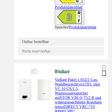
Produktdatenblatt
Speicher
Produktdatenblatt
Online bestellbar
Nicht reservierbar
Vaillant Paket 1.652/2 Gas-
Wandheizgerät ecoTEC plus
VC 10 CS/1-5,
Warmwasserspeicher
uniSTOR VIH Q 75/2 B und
witterungsgeführter Regelung
sensoDIRECT VRC 710
8000013882