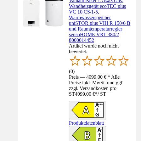
Vaillant Paket 1.764/3 Gas-
Wandheizgerät ecoTEC plus
VC 10 CS/1-5,
Warmwasserspeicher
uniSTOR plus VIH R 150/6 B
und Raumtemperaturregler
sensoHOME VRT 380/2
8000014452
Artikel wurde noch nicht
bewertet.
(
0
)
Preis — 4099,00 € * Alle
Preise inkl. MwSt. und ggf.
zzgl. Versandkosten pro
ST
4099,00 €
*
/
ST
Produktdatenblatt