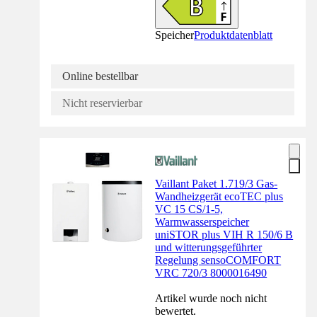
Speicher
Produktdatenblatt
Online bestellbar
Nicht reservierbar
Vaillant Paket 1.719/3 Gas-
Wandheizgerät ecoTEC plus
VC 15 CS/1-5,
Warmwasserspeicher
uniSTOR plus VIH R 150/6 B
und witterungsgeführter
Regelung sensoCOMFORT
VRC 720/3 8000016490
Artikel wurde noch nicht
bewertet.