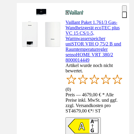
Vaillant Paket 1.761/3 Gas-
Wandheizgerät ecoTEC plus
VC 15 CS/1-5,
Warmwasserspeicher
uniSTOR VIH Q 75/2 B und
Raumtemperaturregler
sensoHOME VRT 380/2
8000014449
Artikel wurde noch nicht
bewertet.
(
0
)
Preis — 4679,00 € * Alle
Preise inkl. MwSt. und ggf.
zzgl. Versandkosten pro
ST
4679,00 €
*
/
ST