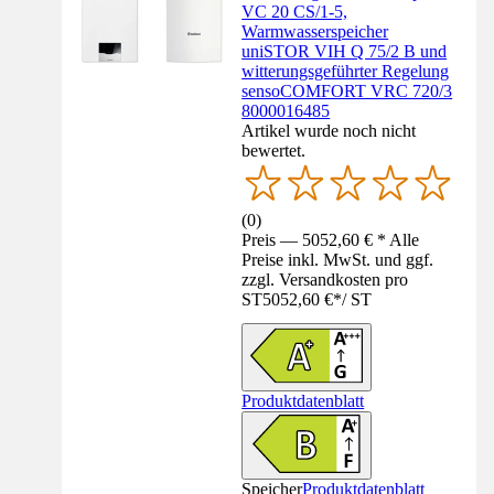
VC 20 CS/1-5,
Warmwasserspeicher
uniSTOR VIH Q 75/2 B und
witterungsgeführter Regelung
sensoCOMFORT VRC 720/3
8000016485
Artikel wurde noch nicht
bewertet.
(
0
)
Preis — 5052,60 € * Alle
Preise inkl. MwSt. und ggf.
zzgl. Versandkosten pro
ST
5052,60 €
*
/
ST
Produktdatenblatt
Speicher
Produktdatenblatt