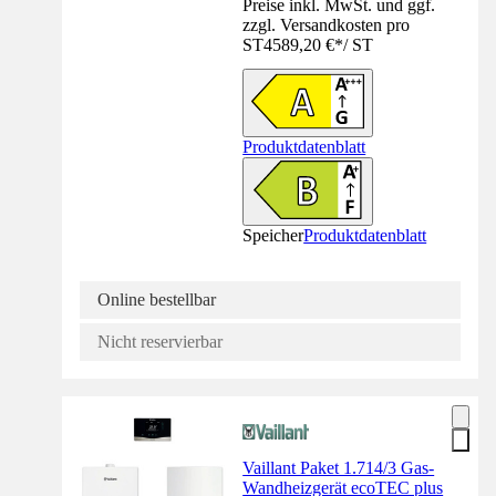
Preise inkl. MwSt. und ggf.
zzgl. Versandkosten pro
ST
4589,20 €
*
/
ST
Produktdatenblatt
Speicher
Produktdatenblatt
Online bestellbar
Nicht reservierbar
Vaillant Paket 1.714/3 Gas-
Wandheizgerät ecoTEC plus