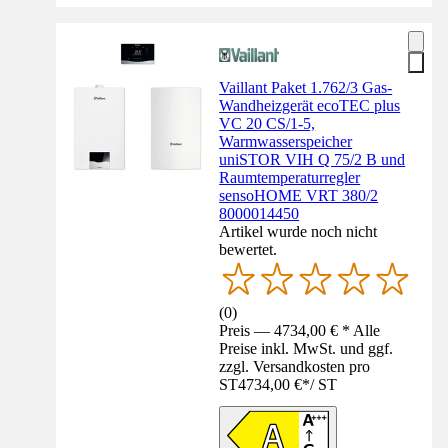
Vaillant Paket 1.762/3 Gas-
Wandheizgerät ecoTEC plus
VC 20 CS/1-5,
Warmwasserspeicher
uniSTOR VIH Q 75/2 B und
Raumtemperaturregler
sensoHOME VRT 380/2
8000014450
Artikel wurde noch nicht
bewertet.
(
0
)
Preis — 4734,00 € * Alle
Preise inkl. MwSt. und ggf.
zzgl. Versandkosten pro
ST
4734,00 €
*
/
ST