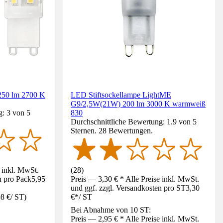
250 lm 2700 K
LED Stiftsockellampe LightME
G9/2,5W(21W) 200 lm 3000 K warmweiß
g: 3 von 5
830
Durchschnittliche Bewertung: 1.9 von 5
Sternen. 28 Bewertungen.
e inkl. MwSt.
(
28
)
n pro Pack
5,95
Preis — 3,30 € * Alle Preise inkl. MwSt.
und ggf. zzgl. Versandkosten pro ST
3,30
98 €
/
ST
)
€
*
/
ST
Bei Abnahme von 10 ST:
Preis — 2,95 € * Alle Preise inkl. MwSt.