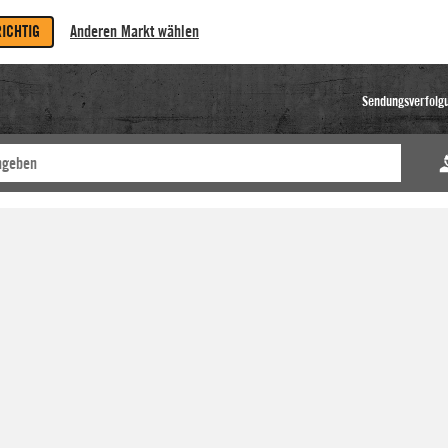
RICHTIG
Anderen Markt wählen
Sendungsverfolg