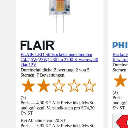
FLAIR LED Stiftsockellampe dimmbar
Backofe
G4/2,5W(23W) 230 lm 2700 K warmweiß
K warmw
klar 12V
Durchsch
Durchschnittliche Bewertung: 2 von 5
Sternen
Sternen. 7 Bewertungen.
(
2
)
(
7
)
Preis — 
Preis — 4,30 € * Alle Preise inkl. MwSt.
und ggf.
und ggf. zzgl. Versandkosten pro ST
4,30
€
*
/
ST
€
*
/
ST
Bei Abnahme von 20 ST:
Preis — 3,95 € * Alle Preise inkl. MwSt.