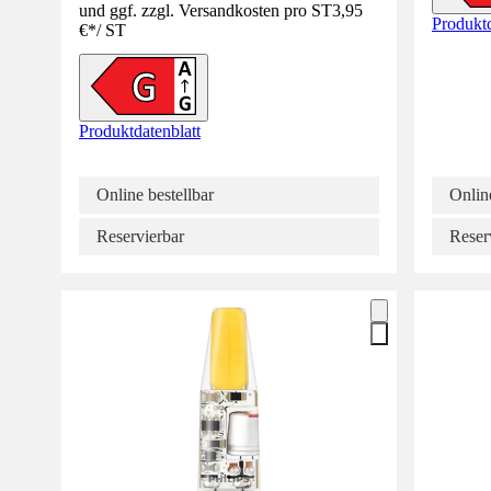
und ggf. zzgl. Versandkosten pro ST
3,95
Produktd
€
*
/
ST
Produktdatenblatt
Online bestellbar
Online
Reservierbar
Reser