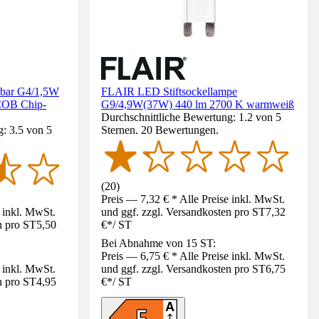
mbar G4/1,5W
FLAIR LED Stiftsockellampe
COB Chip-
G9/4,9W(37W) 440 lm 2700 K warmweiß
Durchschnittliche Bewertung: 1.2 von 5
: 3.5 von 5
Sternen. 20 Bewertungen.
(
20
)
Preis — 7,32 € * Alle Preise inkl. MwSt.
e inkl. MwSt.
und ggf. zzgl. Versandkosten pro ST
7,32
n pro ST
5,50
€
*
/
ST
Bei Abnahme von 15 ST:
Preis — 6,75 € * Alle Preise inkl. MwSt.
e inkl. MwSt.
und ggf. zzgl. Versandkosten pro ST
6,75
n pro ST
4,95
€
*
/
ST