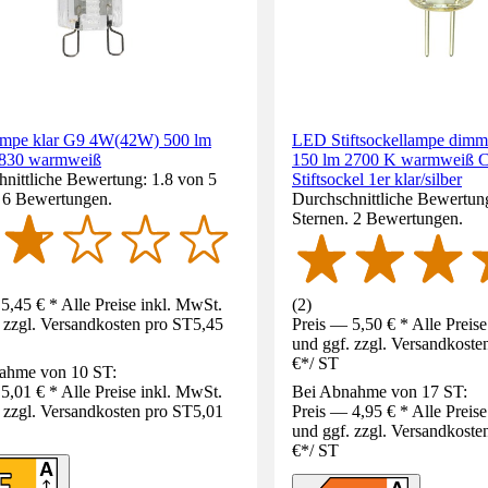
mpe klar G9 4W(42W) 500 lm
LED Stiftsockellampe dim
 830 warmweiß
150 lm 2700 K warmweiß 
nittliche Bewertung: 1.8 von 5
Stiftsockel 1er klar/silber
. 6 Bewertungen.
Durchschnittliche Bewertung
Sternen. 2 Bewertungen.
5,45 € * Alle Preise inkl. MwSt.
(
2
)
 zzgl. Versandkosten pro ST
5,45
Preis — 5,50 € * Alle Preis
und ggf. zzgl. Versandkoste
€
*
/
ST
ahme von 10 ST:
5,01 € * Alle Preise inkl. MwSt.
Bei Abnahme von 17 ST:
 zzgl. Versandkosten pro ST
5,01
Preis — 4,95 € * Alle Preis
und ggf. zzgl. Versandkoste
€
*
/
ST