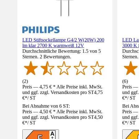
LED Stiftsockellampe G4/2 W(20W) 200
LED La
lm klar 2700 K warmweiß 12V
3000 K
Durchschnittliche Bewertung: 1.5 von 5
Durchsch
Sternen. 2 Bewertungen.
Sternen
(
2
)
(
6
)
Preis — 4,75 € * Alle Preise inkl. MwSt.
Preis — 
und ggf. zzgl. Versandkosten pro ST
4,75
und ggf.
€
*
/
ST
€
*
/
ST
Bei Abnahme von 6 ST:
Bei Abn
Preis — 4,50 € * Alle Preise inkl. MwSt.
Preis — 
und ggf. zzgl. Versandkosten pro ST
4,50
und ggf.
€
*
/
ST
€
*
/
ST