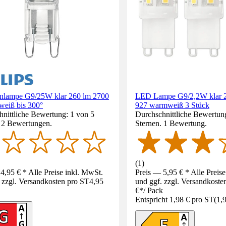
nlampe G9/25W klar 260 lm 2700
LED Lampe G9/2,2W klar 
eiß bis 300°
927 warmweiß 3 Stück
nittliche Bewertung: 1 von 5
Durchschnittliche Bewertun
. 2 Bewertungen.
Sternen. 1 Bewertung.
(
1
)
4,95 € * Alle Preise inkl. MwSt.
Preis — 5,95 € * Alle Preis
 zzgl. Versandkosten pro ST
4,95
und ggf. zzgl. Versandkoste
€
*
/
Pack
Entspricht 1,98 € pro ST
(
1,