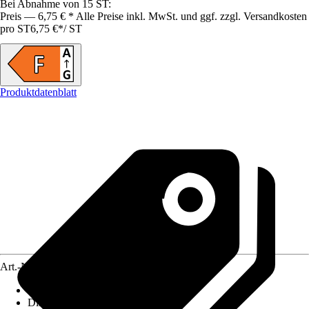
Bei Abnahme von 15 ST:
Preis — 6,75 € * Alle Preise inkl. MwSt. und ggf. zzgl. Versandkosten
pro ST
6,75 €
*
/
ST
Produktdatenblatt
Art.-Nr.
10437672
Lebensdauer
:
15.000 h
Dimmbar
:
Ja