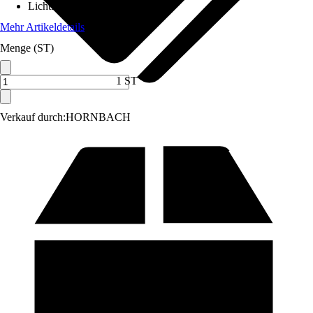
Lichtfarbe
:
Warmweiß
Mehr Artikeldetails
Menge (ST)
1 ST
Verkauf durch:
HORNBACH