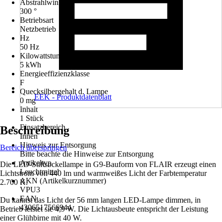
Abstrahlwinkel
300 °
Betriebsart
Netzbetrieb
Hz
50 Hz
Kilowattstunden/1000h
5 kWh
Energieeffizienzklasse
F
Quecksilbergehalt d. Lampe
EEK - Produktdatenblatt
0 mg
Inhalt
1 Stück
Einsatzbereich
Beschreibung
Innen
Hinweis zur Entsorgung
Bereich überspringen
Bitte beachte die Hinweise zur Entsorgung
Artikeltyp
Die LED-Stiftsockellampe in G9-Bauform von FLAIR erzeugt einen
Leuchtmittel
Lichtstrom von 440 lm und warmweißes Licht der Farbtemperatur
AKN (Artikelkurznummer)
2.700 K.
VPU3
EAN
Du kannst das Licht der 56 mm langen LED-Lampe dimmen, in
4306517566944
Betrieb leistet sie 4,9 W. Die Lichtausbeute entspricht der Leistung
einer Glühbirne mit 40 W.