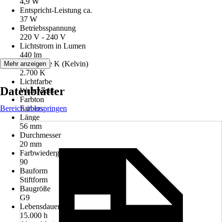
4,9 W
Entspricht-Leistung ca.
37 W
Betriebsspannung
220 V - 240 V
Lichtstrom in Lumen
440 lm
Lichtfarbe K (Kelvin)
Mehr anzeigen
2.700 K
Lichtfarbe
Datenblätter
Warmweiß
Farbton
Bereich überspringen
Farblos
Länge
56 mm
Durchmesser
20 mm
Farbwiedergabe (Ra)
90
Bauform
Stiftform
Baugröße
G9
Lebensdauer
15.000 h