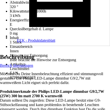
Abstrahlwinkel
320 °
Kilowattstunden/1000h
3 kWh
Energieeffizienzklasse
E
Quecksilbergehalt d. Lampe
0 mg
Inhalt
EEK - Produktdatenblatt
1 Stück
Einsatzbereich
Innen
Hinweis zur Entsorgung
Beschreibung
Bitte beachte die Hinweise zur Entsorgung
Artikeltyp
Bereich überspringen
Leuchtmittel
EAN
Möchtest Du Deine Innenbeleuchtung effizient und stimmungsvoll
8720169301597
gestalten? Die Philips LED-Lampe dimmbar G9/2,7W mit
warmweißem Licht eignet sich perfekt dafür.
Produktmerkmale der Philips LED-Lampe dimmbar G9/2,7W
(25W) 300 lm matt 2700 K warmweiß
Darum solltest Du zugreifen: Diese LED-Lampe besitzt eine G9-
Stiftsockelfassung und kann problemlos in bestehende Leuchten
eingesetzt werden. Durch ihre dimmbare Funktion hast Du die volle