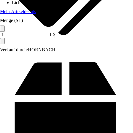
Lichtfarbe
:
Warmweiß
Mehr Artikeldetails
Menge (ST)
1 ST
Verkauf durch:
HORNBACH