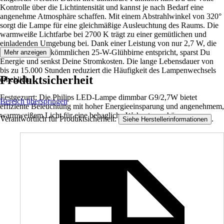
Kontrolle über die Lichtintensität und kannst je nach Bedarf eine
angenehme Atmosphäre schaffen. Mit einem Abstrahlwinkel von 320°
sorgt die Lampe für eine gleichmäßige Ausleuchtung des Raums. Die
warmweiße Lichtfarbe bei 2700 K trägt zu einer gemütlichen und
einladenden Umgebung bei. Dank einer Leistung von nur 2,7 W, die
jedoch einer herkömmlichen 25-W-Glühbirne entspricht, sparst Du
Mehr anzeigen
Energie und senkst Deine Stromkosten. Die lange Lebensdauer von
bis zu 15.000 Stunden reduziert die Häufigkeit des Lampenwechsels
Produktsicherheit
erheblich.
Festgezurrt: Die Philips LED-Lampe dimmbar G9/2,7W bietet
Bereich überspringen
effiziente Beleuchtung mit hoher Energieeinsparung und angenehmem,
warmweißem Licht für eine behagliche Wohnatmosphäre.
Verantwortlich für Produktsicherheit:
.
Siehe Herstellerinformationen