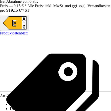
Bei Abnahme von 6 ST:
Preis — 9,15 € * Alle Preise inkl. MwSt. und ggf. zzgl. Versandkosten
pro ST
9,15 €
*
/
ST
Produktdatenblatt
Art.-Nr.
12153051
Lebensdauer
:
15.000 h
Dimmbar
:
Ja