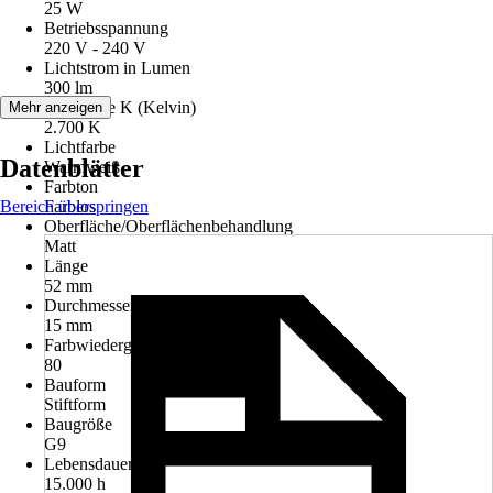
25 W
Betriebsspannung
220 V - 240 V
Lichtstrom in Lumen
300 lm
Lichtfarbe K (Kelvin)
Mehr anzeigen
2.700 K
Lichtfarbe
Datenblätter
Warmweiß
Farbton
Bereich überspringen
Farblos
Oberfläche/Oberflächenbehandlung
Matt
Länge
52 mm
Durchmesser
15 mm
Farbwiedergabe (Ra)
80
Bauform
Stiftform
Baugröße
G9
Lebensdauer
15.000 h