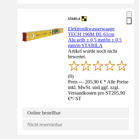
Elektronikwasserwaage
TECH 196M DL 61cm
Alu.gelb ± 0,5 mm/m ± 0,5
mm/m STABILA
Artikel wurde noch nicht
bewertet.
(
0
)
Preis — 205,90 € * Alle Preise
inkl. MwSt. und ggf. zzgl.
Versandkosten pro ST
205,90
€
*
/
ST
Online bestellbar
Nicht reservierbar