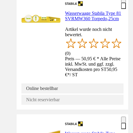
Wasserwaage Stabila Type 81
SVRMW360 Torpedo,25cm
Artikel wurde noch nicht
bewertet.
(
0
)
Preis — 50,95 € * Alle Preise
inkl. MwSt. und ggf. zzgl.
Versandkosten pro ST
50,95
€
*
/
ST
Online bestellbar
Nicht reservierbar