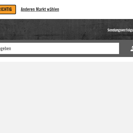
RICHTIG
Anderen Markt wählen
Sendungsverfolg