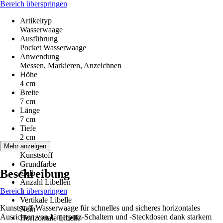
Bereich überspringen
Artikeltyp
Wasserwaage
Ausführung
Pocket Wasserwaage
Anwendung
Messen, Markieren, Anzeichnen
Höhe
4 cm
Breite
7 cm
Länge
7 cm
Tiefe
2 cm
Material
Mehr anzeigen
Kunststoff
Grundfarbe
Beschreibung
Gelb
Anzahl Libellen
Bereich überspringen
1
Vertikale Libelle
Kunststoff-Wasserwaage für schnelles und sicheres horizontales
Nein
Ausrichten von Unterputz-Schaltern und -Steckdosen dank starkem
Horizontale Libelle