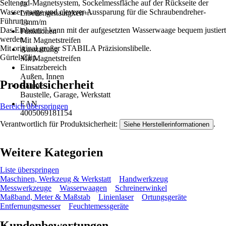
Seltenerd-Magnetsystem, Sockelmessfläche auf der Rückseite der
Ja
Wasserwaage und cleverer Aussparung für die Schraubendreher-
Libellengenauigkeit+/-
Führung.
1 mm/m
Das Einbauteil kann mit der aufgesetzten Wasserwaage bequem justiert
Funktionen
werden.
Mit Magnetstreifen
Mit original großer STABILA Präzisionslibelle.
Ausstattung
Gürtel-Clip.
Mit Magnetstreifen
Einsatzbereich
Außen, Innen
Produktsicherheit
Räume
Baustelle, Garage, Werkstatt
EAN
Bereich überspringen
4005069181154
Verantwortlich für Produktsicherheit:
.
Siehe Herstellerinformationen
Weitere Kategorien
Liste überspringen
Maschinen, Werkzeug & Werkstatt
Handwerkzeug
Messwerkzeuge
Wasserwaagen
Schreinerwinkel
Maßband, Meter & Maßstab
Linienlaser
Ortungsgeräte
Entfernungsmesser
Feuchtemessgeräte
Kundenbewertungen