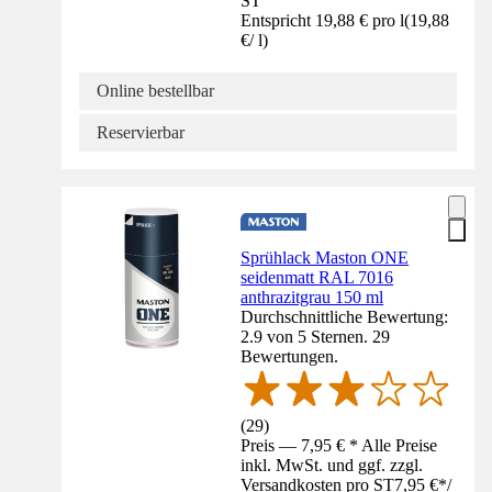
ST
Entspricht 19,88 € pro l
(
19,88
€
/
l
)
Online bestellbar
Reservierbar
Sprühlack Maston ONE
seidenmatt RAL 7016
anthrazitgrau 150 ml
Durchschnittliche Bewertung:
2.9 von 5 Sternen. 29
Bewertungen.
(
29
)
Preis — 7,95 € * Alle Preise
inkl. MwSt. und ggf. zzgl.
Versandkosten pro ST
7,95 €
*
/