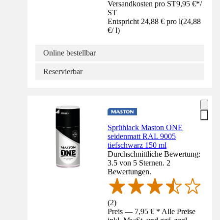
Versandkosten pro ST
9,95 €
*
/
ST
Entspricht 24,88 € pro l
(
24,88
€
/
l
)
Online bestellbar
Reservierbar
Sprühlack Maston ONE
seidenmatt RAL 9005
tiefschwarz 150 ml
Durchschnittliche Bewertung:
3.5 von 5 Sternen. 2
Bewertungen.
(
2
)
Preis — 7,95 € * Alle Preise