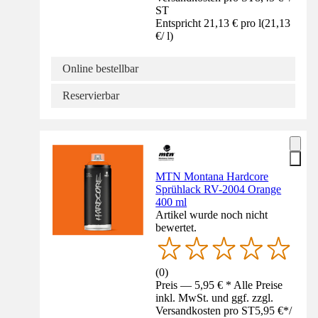
ST
Entspricht 21,13 € pro l
(
21,13
€
/
l
)
Online bestellbar
Reservierbar
MTN Montana Hardcore
Sprühlack RV-2004 Orange
400 ml
Artikel wurde noch nicht
bewertet.
(
0
)
Preis — 5,95 € * Alle Preise
inkl. MwSt. und ggf. zzgl.
Versandkosten pro ST
5,95 €
*
/