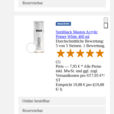
Reservierbar
Sprühlack Maston Acrylic
Primer White 400 ml
Durchschnittliche Bewertung:
5 von 5 Sternen. 1 Bewertung.
(
1
)
Preis — 7,95 € * Alle Preise
inkl. MwSt. und ggf. zzgl.
Versandkosten pro ST
7,95 €
*
/
ST
Entspricht 19,88 € pro l
(
19,88
€
/
l
)
Online bestellbar
Reservierbar