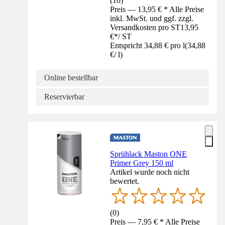
(
10
)
Preis — 13,95 € * Alle Preise
inkl. MwSt. und ggf. zzgl.
Versandkosten pro ST
13,95
€
*
/
ST
Entspricht 34,88 € pro l
(
34,88
€
/
l
)
Online bestellbar
Reservierbar
Sprühlack Maston ONE
Primer Grey 150 ml
Artikel wurde noch nicht
bewertet.
(
0
)
Preis — 7,95 € * Alle Preise