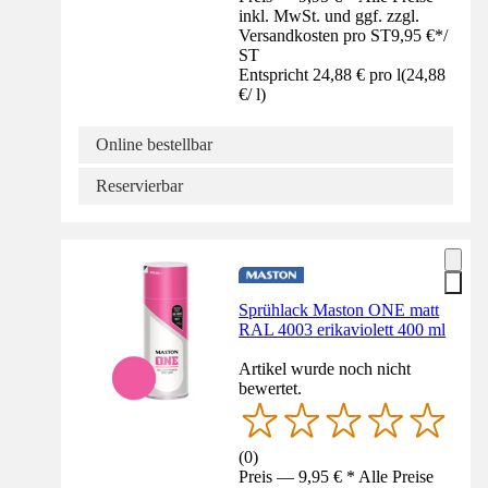
inkl. MwSt. und ggf. zzgl.
Versandkosten pro ST
9,95 €
*
/
ST
Entspricht 24,88 € pro l
(
24,88
€
/
l
)
Online bestellbar
Reservierbar
Sprühlack Maston ONE matt
RAL 4003 erikaviolett 400 ml
Artikel wurde noch nicht
bewertet.
(
0
)
Preis — 9,95 € * Alle Preise