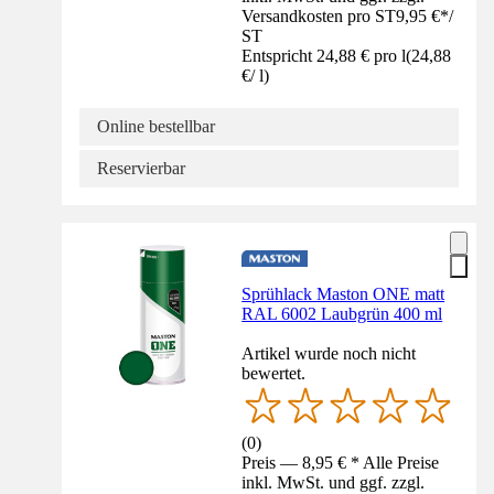
Versandkosten pro ST
9,95 €
*
/
ST
Entspricht 24,88 € pro l
(
24,88
€
/
l
)
Online bestellbar
Reservierbar
Sprühlack Maston ONE matt
RAL 6002 Laubgrün 400 ml
Artikel wurde noch nicht
bewertet.
(
0
)
Preis — 8,95 € * Alle Preise
inkl. MwSt. und ggf. zzgl.