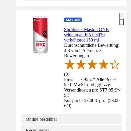
Sprühlack Maston ONE
seidenmatt RAL 3020
verkehrsrot 150 ml
Durchschnittliche Bewertung:
4.3 von 5 Sternen. 3
Bewertungen.
(
3
)
Preis — 7,95 € * Alle Preise
inkl. MwSt. und ggf. zzgl.
Versandkosten pro ST
7,95 €
*
/
ST
Entspricht 53,00 € pro l
(
53,00
€
/
l
)
Online bestellbar
Reservierbar