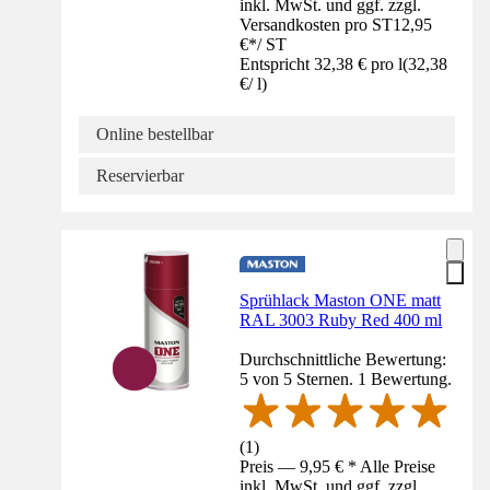
inkl. MwSt. und ggf. zzgl.
Versandkosten pro ST
12,95
€
*
/
ST
Entspricht 32,38 € pro l
(
32,38
€
/
l
)
Online bestellbar
Reservierbar
Sprühlack Maston ONE matt
RAL 3003 Ruby Red 400 ml
Durchschnittliche Bewertung:
5 von 5 Sternen. 1 Bewertung.
(
1
)
Preis — 9,95 € * Alle Preise
inkl. MwSt. und ggf. zzgl.