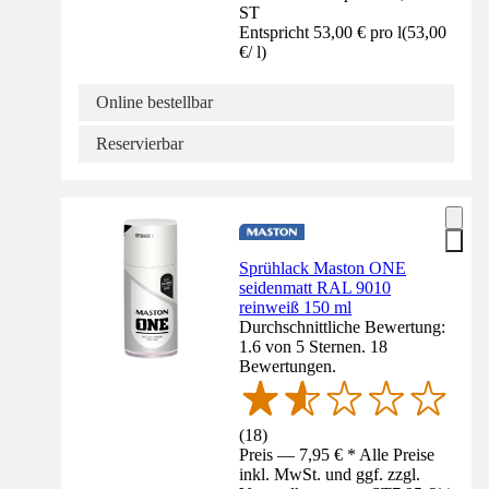
ST
Entspricht 53,00 € pro l
(
53,00
€
/
l
)
Online bestellbar
Reservierbar
Sprühlack Maston ONE
seidenmatt RAL 9010
reinweiß 150 ml
Durchschnittliche Bewertung:
1.6 von 5 Sternen. 18
Bewertungen.
(
18
)
Preis — 7,95 € * Alle Preise
inkl. MwSt. und ggf. zzgl.