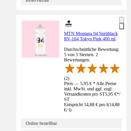
Reservierbar
MTN Montana 94 Sprühlack
RV-164 Tokyo Pink 400 ml
Durchschnittliche Bewertung:
5 von 5 Sternen. 2
Bewertungen.
(
2
)
Preis — 5,95 € * Alle Preise
inkl. MwSt. und ggf. zzgl.
Versandkosten pro ST
5,95 €
*
/
ST
Entspricht 14,88 € pro l
(
14,88
€
/
l
)
Online bestellbar