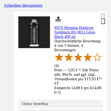
Artikelliste überspringen
MTN Montana Hardcore
Sprühlack RV-9011 Gloss
Black 400 ml
Durchschnittliche Bewertung:
4 von 5 Sternen. 4
Bewertungen.
(
4
)
Preis — 5,95 € * Alle Preise
inkl. MwSt. und ggf. zzgl.
Versandkosten pro ST
5,95 €
*
/
ST
Entspricht 14,88 € pro l
(
14,88
€
/
l
)
Online bestellbar