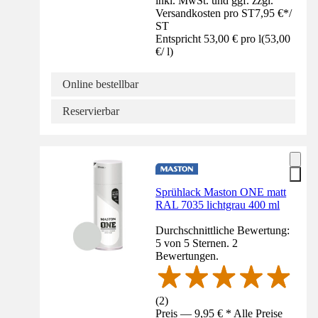
inkl. MwSt. und ggf. zzgl.
Versandkosten pro ST
7,95 €
*
/
ST
Entspricht 53,00 € pro l
(
53,00
€
/
l
)
Online bestellbar
Reservierbar
Sprühlack Maston ONE matt
RAL 7035 lichtgrau 400 ml
Durchschnittliche Bewertung:
5 von 5 Sternen. 2
Bewertungen.
(
2
)
Preis — 9,95 € * Alle Preise