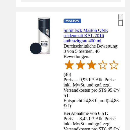
Sprühlack Maston ONE
seidenmatt RAL 7016
anthrazitgrau 400 ml
Durchschnittliche Bewertung:
3 von 5 Sternen. 46
Bewertungen.
(
46
)
Preis — 9,95 € * Alle Preise
inkl. MwSt. und ggf. zzgl.
Versandkosten pro ST
9,95 €
*
/
ST
Entspricht 24,88 € pro l
(
24,88
€
/
l
)
Bei Abnahme von 6 ST:
Preis — 8,45 € * Alle Preise
inkl. MwSt. und ggf. zzgl.
Versandkosten pro ST
8,45 €
*
/