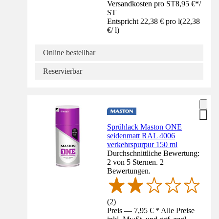
Versandkosten pro ST
8,95 €
*
/
ST
Entspricht 22,38 € pro l
(
22,38
€
/
l
)
Online bestellbar
Reservierbar
Sprühlack Maston ONE
seidenmatt RAL 4006
verkehrspurpur 150 ml
Durchschnittliche Bewertung:
2 von 5 Sternen. 2
Bewertungen.
(
2
)
Preis — 7,95 € * Alle Preise