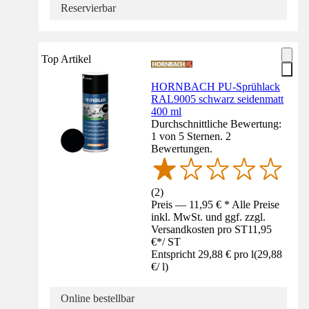
Reservierbar
Top Artikel
HORNBACH PU-Sprühlack
RAL9005 schwarz seidenmatt
400 ml
Durchschnittliche Bewertung:
1 von 5 Sternen. 2
Bewertungen.
(
2
)
Preis — 11,95 € * Alle Preise
inkl. MwSt. und ggf. zzgl.
Versandkosten pro ST
11,95
€
*
/
ST
Entspricht 29,88 € pro l
(
29,88
€
/
l
)
Online bestellbar