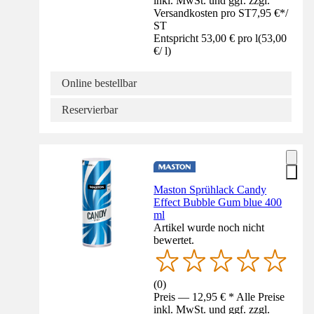
inkl. MwSt. und ggf. zzgl.
Versandkosten pro ST
7,95 €
*
/
ST
Entspricht 53,00 € pro l
(
53,00
€
/
l
)
Online bestellbar
Reservierbar
Maston Sprühlack Candy
Effect Bubble Gum blue 400
ml
Artikel wurde noch nicht
bewertet.
(
0
)
Preis — 12,95 € * Alle Preise
inkl. MwSt. und ggf. zzgl.