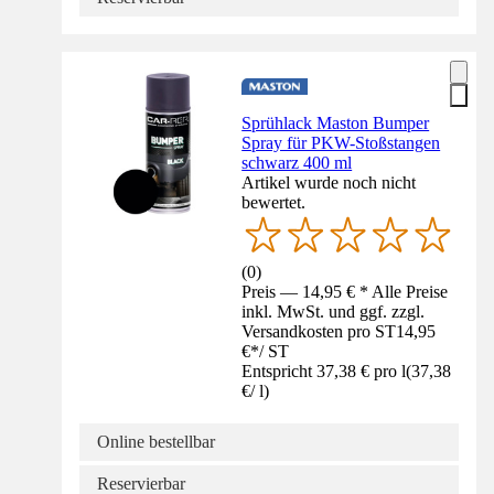
Sprühlack Maston Bumper
Spray für PKW-Stoßstangen
schwarz 400 ml
Artikel wurde noch nicht
bewertet.
(
0
)
Preis — 14,95 € * Alle Preise
inkl. MwSt. und ggf. zzgl.
Versandkosten pro ST
14,95
€
*
/
ST
Entspricht 37,38 € pro l
(
37,38
€
/
l
)
Online bestellbar
Reservierbar