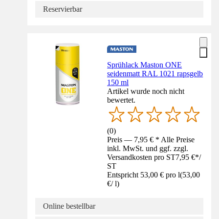
Reservierbar
Sprühlack Maston ONE
seidenmatt RAL 1021 rapsgelb
150 ml
Artikel wurde noch nicht
bewertet.
(
0
)
Preis — 7,95 € * Alle Preise
inkl. MwSt. und ggf. zzgl.
Versandkosten pro ST
7,95 €
*
/
ST
Entspricht 53,00 € pro l
(
53,00
€
/
l
)
Online bestellbar