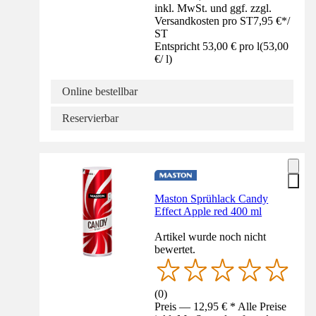
inkl. MwSt. und ggf. zzgl.
Versandkosten pro ST
7,95 €
*
/
ST
Entspricht 53,00 € pro l
(
53,00
€
/
l
)
Online bestellbar
Reservierbar
Maston Sprühlack Candy
Effect Apple red 400 ml
Artikel wurde noch nicht
bewertet.
(
0
)
Preis — 12,95 € * Alle Preise