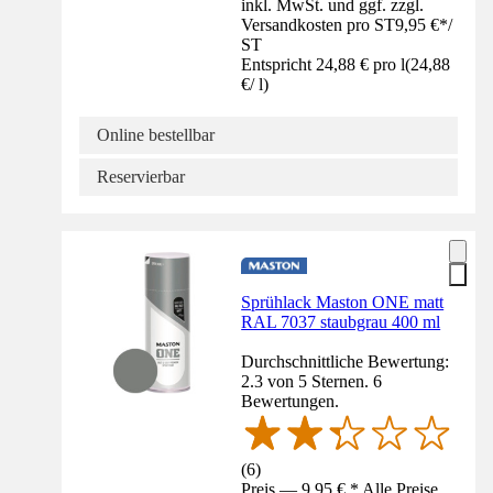
inkl. MwSt. und ggf. zzgl.
Versandkosten pro ST
9,95 €
*
/
ST
Entspricht 24,88 € pro l
(
24,88
€
/
l
)
Online bestellbar
Reservierbar
Sprühlack Maston ONE matt
RAL 7037 staubgrau 400 ml
Durchschnittliche Bewertung:
2.3 von 5 Sternen. 6
Bewertungen.
(
6
)
Preis — 9,95 € * Alle Preise