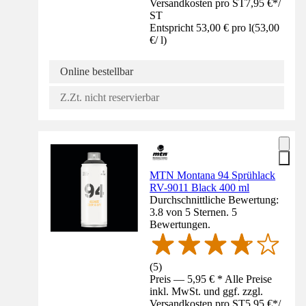
Versandkosten pro ST
7,95 €
*
/
ST
Entspricht 53,00 € pro l
(
53,00
€
/
l
)
Online bestellbar
Z.Zt. nicht reservierbar
MTN Montana 94 Sprühlack
RV-9011 Black 400 ml
Durchschnittliche Bewertung:
3.8 von 5 Sternen. 5
Bewertungen.
(
5
)
Preis — 5,95 € * Alle Preise
inkl. MwSt. und ggf. zzgl.
Versandkosten pro ST
5,95 €
*
/