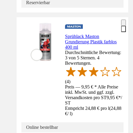
Reservierbar
Sprühlack Maston
Grundierung Plastik farblos
400 ml
Durchschnittliche Bewertung:
3 von 5 Sternen. 4
Bewertungen.
(
4
)
Preis — 9,95 € * Alle Preise
inkl. MwSt. und ggf. zzgl.
Versandkosten pro ST
9,95 €
*
/
ST
Entspricht 24,88 € pro l
(
24,88
€
/
l
)
Online bestellbar