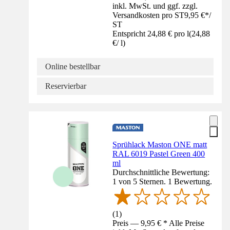
inkl. MwSt. und ggf. zzgl.
Versandkosten pro ST
9,95 €
*
/
ST
Entspricht 24,88 € pro l
(
24,88
€
/
l
)
Online bestellbar
Reservierbar
Sprühlack Maston ONE matt
RAL 6019 Pastel Green 400
ml
Durchschnittliche Bewertung:
1 von 5 Sternen. 1 Bewertung.
(
1
)
Preis — 9,95 € * Alle Preise