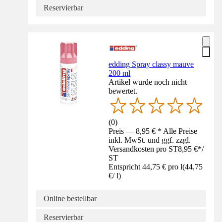
Reservierbar
edding Spray classy mauve
200 ml
Artikel wurde noch nicht
bewertet.
(
0
)
Preis — 8,95 € * Alle Preise
inkl. MwSt. und ggf. zzgl.
Versandkosten pro ST
8,95 €
*
/
ST
Entspricht 44,75 € pro l
(
44,75
€
/
l
)
Online bestellbar
Reservierbar