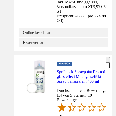
inkl. MwSt. und ggf. zzgl.
Versandkosten pro ST
9,95 €
*
/
ST
Entspricht 24,88 € pro l
(
24,88
€
/
l
)
Online bestellbar
Reservierbar
Sprühlack Spraypaint Frosted
glass effect Milchglaseffekt
Spray transprarent 400 ml
Durchschnittliche Bewertung:
1.4 von 5 Sternen. 10
Bewertungen.