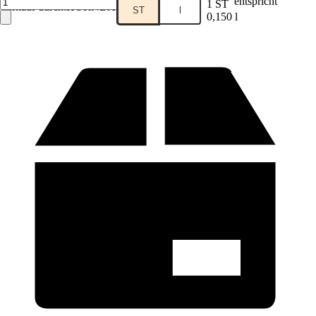
entspricht
1 ST
Verkauf durch:
HORNBACH
ST
l
0,150 l