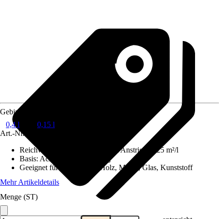
Gebindegröße
0,4 l
0,15 l
Art.-Nr.
10396831
Reichweite (ca.) bei einmaligem Anstrich
:
6,25 m²/l
Basis
:
Acryl, Lösemittelhaltig
Geeignet für Untergrund
:
Holz, Metall, Glas, Kunststoff
Mehr Artikeldetails
Menge (ST)