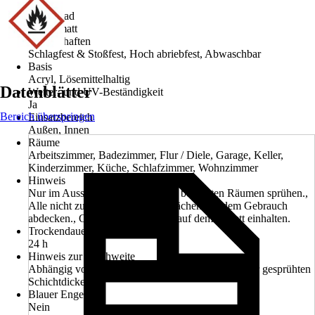
0,15 l
Glanzgrad
Seidenmatt
Eigenschaften
Schlagfest & Stoßfest, Hoch abriebfest, Abwaschbar
Basis
Acryl, Lösemittelhaltig
Datenblätter
Wetter- und UV-Beständigkeit
Ja
Bereich überspringen
Einsatzbereich
Außen, Innen
Räume
Arbeitszimmer, Badezimmer, Flur / Diele, Garage, Keller,
Kinderzimmer, Küche, Schlafzimmer, Wohnzimmer
Hinweis
Nur im Aussenbereich oder in gut belüfteten Räumen sprühen.,
Alle nicht zu lackierenden Oberflächen vor dem Gebrauch
abdecken., Gerbauchsanweisung auf dem Etikett einhalten.
Trockendauer ca.
24 h
Hinweis zur Reichweite
Abhängig von der Oberfläche, dem Farbton und der gesprühten
Schichtdicke.
Blauer Engel
Nein