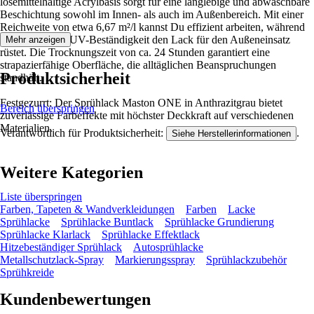
lösemittelhaltige Acrylbasis sorgt für eine langlebige und abwaschbare
Beschichtung sowohl im Innen- als auch im Außenbereich. Mit einer
Reichweite von etwa 6,67 m²/l kannst Du effizient arbeiten, während
die wetter- und UV-Beständigkeit den Lack für den Außeneinsatz
Mehr anzeigen
rüstet. Die Trocknungszeit von ca. 24 Stunden garantiert eine
strapazierfähige Oberfläche, die alltäglichen Beanspruchungen
Produktsicherheit
standhält.
Festgezurrt: Der Sprühlack Maston ONE in Anthrazitgrau bietet
Bereich überspringen
zuverlässige Farbeffekte mit höchster Deckkraft auf verschiedenen
Materialien.
Verantwortlich für Produktsicherheit:
.
Siehe Herstellerinformationen
Weitere Kategorien
Liste überspringen
Farben, Tapeten & Wandverkleidungen
Farben
Lacke
Sprühlacke
Sprühlacke Buntlack
Sprühlacke Grundierung
Sprühlacke Klarlack
Sprühlacke Effektlack
Hitzebeständiger Sprühlack
Autosprühlacke
Metallschutzlack-Spray
Markierungsspray
Sprühlackzubehör
Sprühkreide
Kundenbewertungen