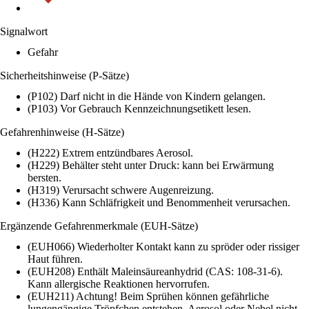
Signalwort
Gefahr
Sicherheitshinweise (P-Sätze)
(P102) Darf nicht in die Hände von Kindern gelangen.
(P103) Vor Gebrauch Kennzeichnungsetikett lesen.
Gefahrenhinweise (H-Sätze)
(H222) Extrem entzündbares Aerosol.
(H229) Behälter steht unter Druck: kann bei Erwärmung
bersten.
(H319) Verursacht schwere Augenreizung.
(H336) Kann Schläfrigkeit und Benommenheit verursachen.
Ergänzende Gefahrenmerkmale (EUH-Sätze)
(EUH066) Wiederholter Kontakt kann zu spröder oder rissiger
Haut führen.
(EUH208) Enthält Maleinsäureanhydrid (CAS: 108-31-6).
Kann allergische Reaktionen hervorrufen.
(EUH211) Achtung! Beim Sprühen können gefährliche
lungengängige Tröpfchen entstehen. Aerosol oder Nebel nicht