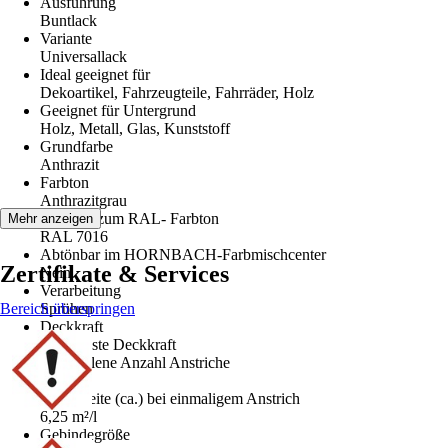
Ausführung
Buntlack
Variante
Universallack
Ideal geeignet für
Dekoartikel, Fahrzeugteile, Fahrräder, Holz
Geeignet für Untergrund
Holz, Metall, Glas, Kunststoff
Grundfarbe
Anthrazit
Farbton
Anthrazitgrau
Hinweis zum RAL- Farbton
Mehr anzeigen
RAL 7016
Abtönbar im HORNBACH-Farbmischcenter
Zertifikate & Services
Nein
Verarbeitung
Bereich überspringen
Sprühen
Deckkraft
1 - höchste Deckkraft
Empfohlene Anzahl Anstriche
2
Reichweite (ca.) bei einmaligem Anstrich
6,25 m²/l
Gebindegröße