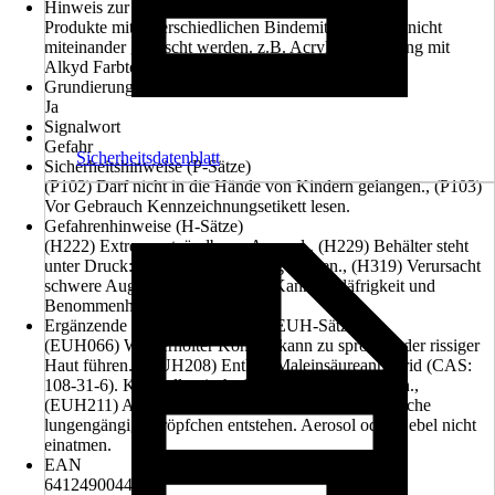
Hinweis zur Untergrundvorbehandlung
Produkte mit unterschiedlichen Bindemitteln sollten nicht
miteinander gemischt werden. z.B. Acryl Grundierung mit
Alkyd Farbton
Grundierung empfohlen
Ja
Signalwort
Gefahr
Sicherheitsdatenblatt
Sicherheitshinweise (P-Sätze)
(P102) Darf nicht in die Hände von Kindern gelangen., (P103)
Vor Gebrauch Kennzeichnungsetikett lesen.
Gefahrenhinweise (H-Sätze)
(H222) Extrem entzündbares Aerosol., (H229) Behälter steht
unter Druck: kann bei Erwärmung bersten., (H319) Verursacht
schwere Augenreizung., (H336) Kann Schläfrigkeit und
Benommenheit verursachen.
Ergänzende Gefahrenmerkmale (EUH-Sätze)
(EUH066) Wiederholter Kontakt kann zu spröder oder rissiger
Haut führen., (EUH208) Enthält Maleinsäureanhydrid (CAS:
108-31-6). Kann allergische Reaktionen hervorrufen.,
(EUH211) Achtung! Beim Sprühen können gefährliche
lungengängige Tröpfchen entstehen. Aerosol oder Nebel nicht
einatmen.
EAN
6412490044244