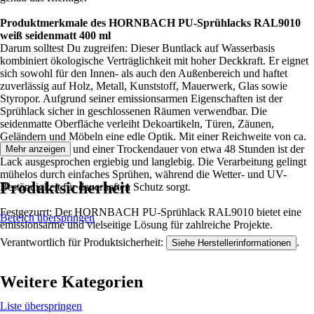
Produktmerkmale des HORNBACH PU-Sprühlacks RAL9010
weiß seidenmatt 400 ml
Darum solltest Du zugreifen: Dieser Buntlack auf Wasserbasis
kombiniert ökologische Verträglichkeit mit hoher Deckkraft. Er eignet
sich sowohl für den Innen- als auch den Außenbereich und haftet
zuverlässig auf Holz, Metall, Kunststoff, Mauerwerk, Glas sowie
Styropor. Aufgrund seiner emissionsarmen Eigenschaften ist der
Sprühlack sicher in geschlossenen Räumen verwendbar. Die
seidenmatte Oberfläche verleiht Dekoartikeln, Türen, Zäunen,
Geländern und Möbeln eine edle Optik. Mit einer Reichweite von ca.
7,5 m² pro Liter und einer Trockendauer von etwa 48 Stunden ist der
Mehr anzeigen
Lack ausgesprochen ergiebig und langlebig. Die Verarbeitung gelingt
mühelos durch einfaches Sprühen, während die Wetter- und UV-
Produktsicherheit
Beständigkeit für dauerhaften Schutz sorgt.
Festgezurrt: Der HORNBACH PU-Sprühlack RAL9010 bietet eine
Bereich überspringen
emissionsarme und vielseitige Lösung für zahlreiche Projekte.
Verantwortlich für Produktsicherheit:
.
Siehe Herstellerinformationen
Weitere Kategorien
Liste überspringen