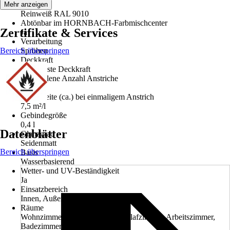
Farbton
Mehr anzeigen
Reinweiß RAL 9010
Abtönbar im HORNBACH-Farbmischcenter
Zertifikate & Services
Ja
Verarbeitung
Bereich überspringen
Sprühen
Deckkraft
1 - höchste Deckkraft
Empfohlene Anzahl Anstriche
2
Reichweite (ca.) bei einmaligem Anstrich
7,5 m²/l
Gebindegröße
0,4 l
Datenblätter
Glanzgrad
Seidenmatt
Bereich überspringen
Basis
Wasserbasierend
Wetter- und UV-Beständigkeit
Ja
Einsatzbereich
Innen, Außen
Räume
Wohnzimmer, Kinderzimmer, Schlafzimmer, Arbeitszimmer,
Badezimmer, Flur / Diele, Küche