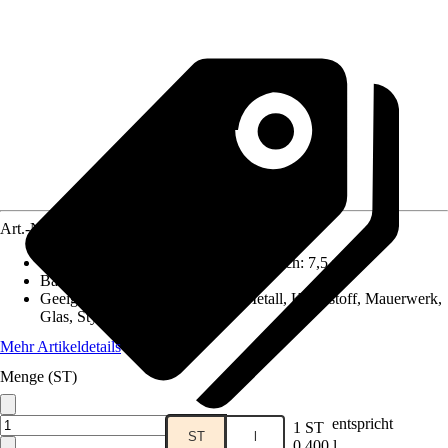
Art.-Nr.
12017874
Reichweite (ca.) bei einmaligem Anstrich
:
7,5 m²/l
Basis
:
Wasserbasierend
Geeignet für Untergrund
:
Holz, Metall, Kunststoff, Mauerwerk,
Glas, Styropor
Mehr Artikeldetails
Menge (ST)
entspricht
1 ST
ST
l
0,400 l