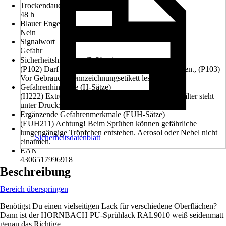
Trockendauer ca.
48 h
Blauer Engel
Nein
Signalwort
Gefahr
Sicherheitshinweise (P-Sätze)
(P102) Darf nicht in die Hände von Kindern gelangen., (P103)
Vor Gebrauch Kennzeichnungsetikett lesen.
Gefahrenhinweise (H-Sätze)
(H222) Extrem entzündbares Aerosol., (H229) Behälter steht
unter Druck: kann bei Erwärmung bersten.
Ergänzende Gefahrenmerkmale (EUH-Sätze)
(EUH211) Achtung! Beim Sprühen können gefährliche
lungengängige Tröpfchen entstehen. Aerosol oder Nebel nicht
Sicherheitsdatenblatt
einatmen.
EAN
4306517996918
Beschreibung
Bereich überspringen
Benötigst Du einen vielseitigen Lack für verschiedene Oberflächen?
Dann ist der HORNBACH PU-Sprühlack RAL9010 weiß seidenmatt
genau das Richtige.