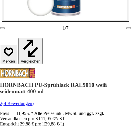
1
/
7
Vergleichen
HORNBACH PU-Sprühlack RAL9010 weiß
seidenmatt 400 ml
2
(4 Bewertungen)
Preis — 11,95 € * Alle Preise inkl. MwSt. und ggf. zzgl.
Versandkosten pro ST
11,95 €
*
/
ST
Entspricht 29,88 € pro l
(
29,88 €
/
l
)