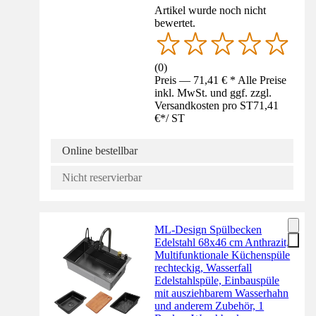
Artikel wurde noch nicht
bewertet.
(
0
)
Preis — 71,41 € * Alle Preise
inkl. MwSt. und ggf. zzgl.
Versandkosten pro ST
71,41
€
*
/
ST
Online bestellbar
Nicht reservierbar
ML-Design Spülbecken
Edelstahl 68x46 cm Anthrazit,
Multifunktionale Küchenspüle
rechteckig, Wasserfall
Edelstahlspüle, Einbauspüle
mit ausziehbarem Wasserhahn
und anderem Zubehör, 1