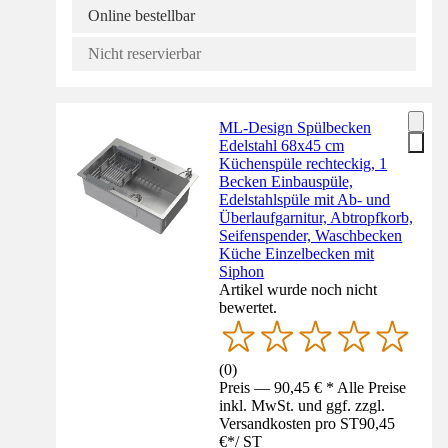
Online bestellbar
Nicht reservierbar
ML-Design Spülbecken
Edelstahl 68x45 cm
Küchenspüle rechteckig, 1
Becken Einbauspüle,
Edelstahlspüle mit Ab- und
Überlaufgarnitur, Abtropfkorb,
Seifenspender, Waschbecken
Küche Einzelbecken mit
Siphon
Artikel wurde noch nicht
bewertet.
(
0
)
Preis — 90,45 € * Alle Preise
inkl. MwSt. und ggf. zzgl.
Versandkosten pro ST
90,45
€
*
/
ST