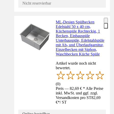
Nicht reservierbar
ML-Design Spülbecken
Edelstahl 50 x 40 cm,
Küchenspüle Rechteckig, 1
Becken, Einbauspüle
Unterbauspüle, Edelstahlspüle
mit Ab- und Überlaufgarnitur,
Einzelbecken mit Siphon,
Waschbecken Küche Spüle
Artikel wurde noch nicht
bewertet.
(
0
)
Preis — 82,69 € * Alle Preise
inkl. MwSt. und ggf. zzgl.
Versandkosten pro ST
82,69
€
*
/
ST
Online bestellbar