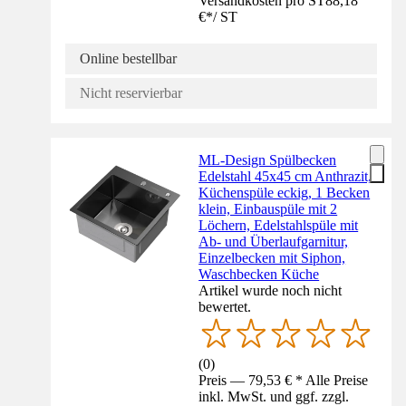
Versandkosten pro ST
88,18
€
*
/
ST
Online bestellbar
Nicht reservierbar
ML-Design Spülbecken
Edelstahl 45x45 cm Anthrazit,
Küchenspüle eckig, 1 Becken
klein, Einbauspüle mit 2
Löchern, Edelstahlspüle mit
Ab- und Überlaufgarnitur,
Einzelbecken mit Siphon,
Waschbecken Küche
Artikel wurde noch nicht
bewertet.
(
0
)
Preis — 79,53 € * Alle Preise
inkl. MwSt. und ggf. zzgl.