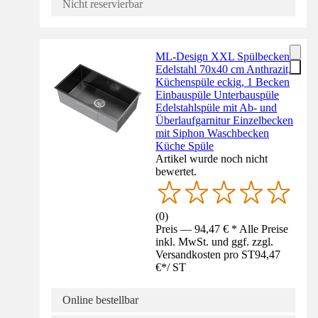
Nicht reservierbar
ML-Design XXL Spülbecken
Edelstahl 70x40 cm Anthrazit,
Küchenspüle eckig, 1 Becken
Einbauspüle Unterbauspüle
Edelstahlspüle mit Ab- und
Überlaufgarnitur Einzelbecken
mit Siphon Waschbecken
Küche Spüle
Artikel wurde noch nicht
bewertet.
(
0
)
Preis — 94,47 € * Alle Preise
inkl. MwSt. und ggf. zzgl.
Versandkosten pro ST
94,47
€
*
/
ST
Online bestellbar