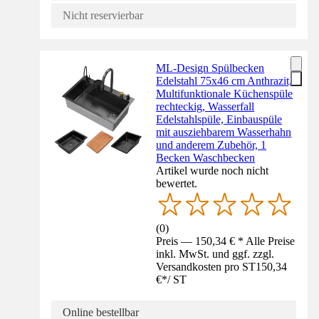
Nicht reservierbar
ML-Design Spülbecken
Edelstahl 75x46 cm Anthrazit,
Multifunktionale Küchenspüle
rechteckig, Wasserfall
Edelstahlspüle, Einbauspüle
mit ausziehbarem Wasserhahn
und anderem Zubehör, 1
Becken Waschbecken
Artikel wurde noch nicht
bewertet.
(
0
)
Preis — 150,34 € * Alle Preise
inkl. MwSt. und ggf. zzgl.
Versandkosten pro ST
150,34
€
*
/
ST
Online bestellbar