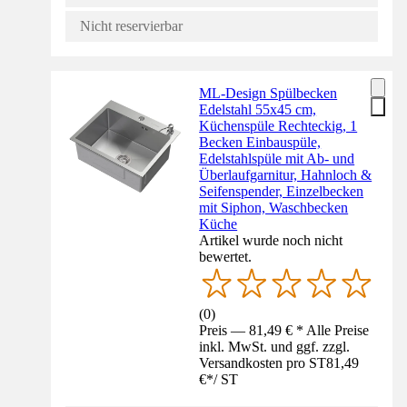
Nicht reservierbar
ML-Design Spülbecken
Edelstahl 55x45 cm,
Küchenspüle Rechteckig, 1
Becken Einbauspüle,
Edelstahlspüle mit Ab- und
Überlaufgarnitur, Hahnloch &
Seifenspender, Einzelbecken
mit Siphon, Waschbecken
Küche
Artikel wurde noch nicht
bewertet.
(
0
)
Preis — 81,49 € * Alle Preise
inkl. MwSt. und ggf. zzgl.
Versandkosten pro ST
81,49
€
*
/
ST