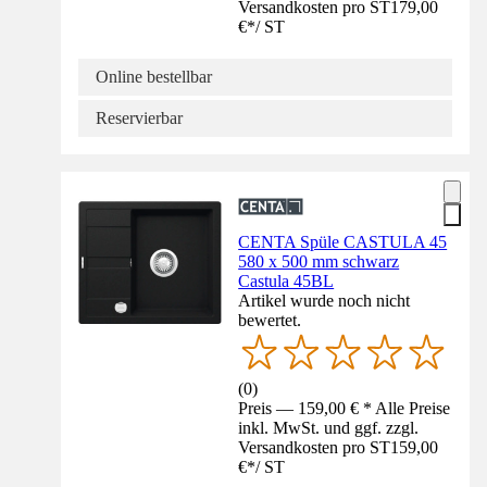
Versandkosten pro ST
179,00
€
*
/
ST
Online bestellbar
Reservierbar
CENTA Spüle CASTULA 45
580 x 500 mm schwarz
Castula 45BL
Artikel wurde noch nicht
bewertet.
(
0
)
Preis — 159,00 € * Alle Preise
inkl. MwSt. und ggf. zzgl.
Versandkosten pro ST
159,00
€
*
/
ST