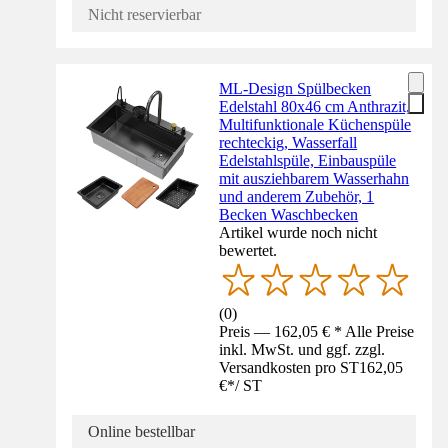
Nicht reservierbar
ML-Design Spülbecken
Edelstahl 80x46 cm Anthrazit,
Multifunktionale Küchenspüle
rechteckig, Wasserfall
Edelstahlspüle, Einbauspüle
mit ausziehbarem Wasserhahn
und anderem Zubehör, 1
Becken Waschbecken
Artikel wurde noch nicht
bewertet.
(
0
)
Preis — 162,05 € * Alle Preise
inkl. MwSt. und ggf. zzgl.
Versandkosten pro ST
162,05
€
*
/
ST
Online bestellbar