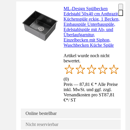
ML-Design Spülbecken
Edelstahl 50x40 cm Anthrazit,
Küchenspüle eckig, 1 Becken,
Einbauspüle Unterbauspüle,
Edelstahlspüle mit Ab- und
Überlaufgarnitur,
Einzelbecken mit Siphon,
Waschbecken Küche Spüle
Artikel wurde noch nicht
bewertet.
(
0
)
Preis — 87,81 € * Alle Preise
inkl. MwSt. und ggf. zzgl.
Versandkosten pro ST
87,81
€
*
/
ST
Online bestellbar
Nicht reservierbar