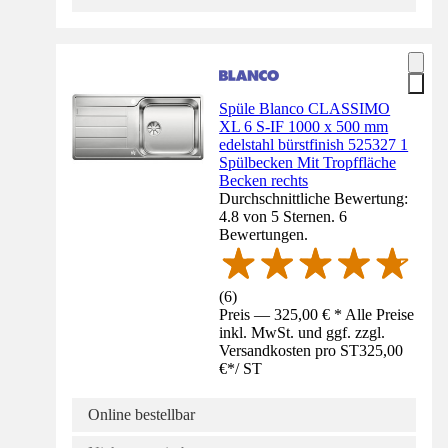
Spüle Blanco CLASSIMO
XL 6 S-IF 1000 x 500 mm
edelstahl bürstfinish 525327 1
Spülbecken Mit Tropffläche
Becken rechts
Durchschnittliche Bewertung:
4.8 von 5 Sternen. 6
Bewertungen.
(
6
)
Preis — 325,00 € * Alle Preise
inkl. MwSt. und ggf. zzgl.
Versandkosten pro ST
325,00
€
*
/
ST
Online bestellbar