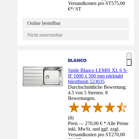
Versandkosten pro ST
575,00
€
*
/
ST
Online bestellbar
Nicht reservierbar
Spüle Blanco LEMIS XL 6 S-
IF 1000 x 500 mm edelstahl
bürstfinish 523035
Durchschnittliche Bewertung:
4.5 von 5 Sternen. 8
Bewertungen.
(
8
)
Preis — 270,00 € * Alle Preise
inkl. MwSt. und ggf. zzgl.
Versandkosten pro ST
270,00