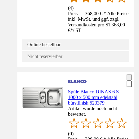
(
4
)
Preis — 368,00 € * Alle Preise
inkl. MwSt. und ggf. zzgl.
Versandkosten pro ST
368,00
€
*
/
ST
Online bestellbar
Nicht reservierbar
Spüle Blanco DINAS 6 S
1000 x 500 mm edelstahl
bürstfinish 523379
Artikel wurde noch nicht
bewertet.
(
0
)