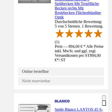
Spülbecken Mit Tropffläche
Becken rechts Mit
Restebecken Flächenbündige
Optik
Durchschnittliche Bewertung:
5 von 5 Sternen. 1 Bewertung.
(
1
)
Preis — 894,00 € * Alle Preise
inkl. MwSt. und ggf. zzgl.
Versandkosten pro ST
894,00
€
*
/
ST
Online bestellbar
Nicht reservierbar
Spüle Blanco LANTOS 45 S-