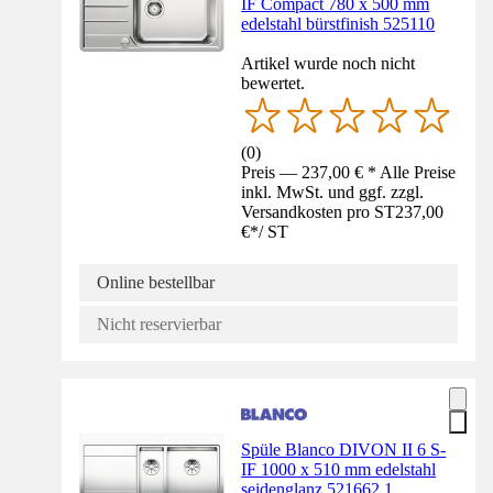
IF Compact 780 x 500 mm
edelstahl bürstfinish 525110
Artikel wurde noch nicht
bewertet.
(
0
)
Preis — 237,00 € * Alle Preise
inkl. MwSt. und ggf. zzgl.
Versandkosten pro ST
237,00
€
*
/
ST
Online bestellbar
Nicht reservierbar
Spüle Blanco DIVON II 6 S-
IF 1000 x 510 mm edelstahl
seidenglanz 521662 1