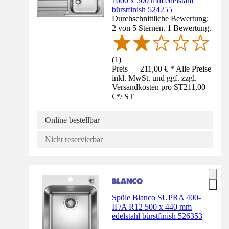
1000 x 500 mm edelstahl
bürstfinish 524255
Durchschnittliche Bewertung:
2 von 5 Sternen. 1 Bewertung.
(
1
)
Preis — 211,00 € * Alle Preise
inkl. MwSt. und ggf. zzgl.
Versandkosten pro ST
211,00
€
*
/
ST
Online bestellbar
Nicht reservierbar
Spüle Blanco SUPRA 400-
IF/A R12 500 x 440 mm
edelstahl bürstfinish 526353