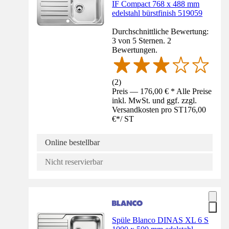
IF Compact 768 x 488 mm
edelstahl bürstfinish 519059
Durchschnittliche Bewertung:
3 von 5 Sternen. 2
Bewertungen.
(
2
)
Preis — 176,00 € * Alle Preise
inkl. MwSt. und ggf. zzgl.
Versandkosten pro ST
176,00
€
*
/
ST
Online bestellbar
Nicht reservierbar
Spüle Blanco DINAS XL 6 S