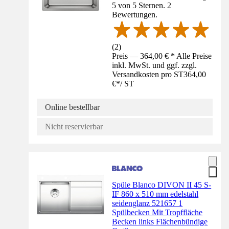
5 von 5 Sternen. 2
Bewertungen.
(
2
)
Preis — 364,00 € * Alle Preise
inkl. MwSt. und ggf. zzgl.
Versandkosten pro ST
364,00
€
*
/
ST
Online bestellbar
Nicht reservierbar
Spüle Blanco DIVON II 45 S-
IF 860 x 510 mm edelstahl
seidenglanz 521657 1
Spülbecken Mit Tropffläche
Becken links Flächenbündige