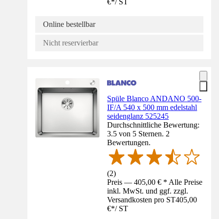
€
*
/
ST
Online bestellbar
Nicht reservierbar
Spüle Blanco ANDANO 500-
IF/A 540 x 500 mm edelstahl
seidenglanz 525245
Durchschnittliche Bewertung:
3.5 von 5 Sternen. 2
Bewertungen.
(
2
)
Preis — 405,00 € * Alle Preise
inkl. MwSt. und ggf. zzgl.
Versandkosten pro ST
405,00
€
*
/
ST