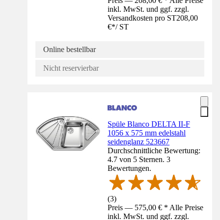
Preis — 208,00 € * Alle Preise
inkl. MwSt. und ggf. zzgl.
Versandkosten pro ST
208,00
€
*
/
ST
Online bestellbar
Nicht reservierbar
Spüle Blanco DELTA II-F
1056 x 575 mm edelstahl
seidenglanz 523667
Durchschnittliche Bewertung:
4.7 von 5 Sternen. 3
Bewertungen.
(
3
)
Preis — 575,00 € * Alle Preise
inkl. MwSt. und ggf. zzgl.