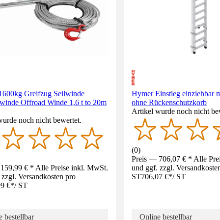
 1600kg Greifzug Seilwinde
Hymer Einstieg einziehbar m
lwinde Offroad Winde 1,6 t to 20m
ohne Rückenschutzkorb
Artikel wurde noch nicht be
wurde noch nicht bewertet.
(
0
)
Preis — 706,07 € * Alle Pre
159,99 € * Alle Preise inkl. MwSt.
und ggf. zzgl. Versandkoste
 zzgl. Versandkosten pro
ST
706,07 €
*
/
ST
9 €
*
/
ST
 bestellbar
Online bestellbar