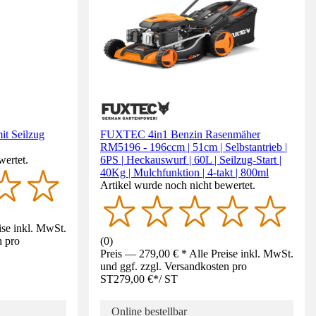
it Seilzug
FUXTEC 4in1 Benzin Rasenmäher
RM5196 - 196ccm | 51cm | Selbstantrieb |
wertet.
6PS | Heckauswurf | 60L | Seilzug-Start |
40Kg | Mulchfunktion | 4-takt | 800ml
Artikel wurde noch nicht bewertet.
ise inkl. MwSt.
n pro
(
0
)
Preis — 279,00 € * Alle Preise inkl. MwSt.
und ggf. zzgl. Versandkosten pro
ST
279,00 €
*
/
ST
Online bestellbar