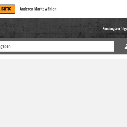
RICHTIG
Anderen Markt wählen
Sendungsverfolg