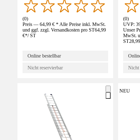
(
0
)
(
0
)
Preis — 64,99 € * Alle Preise inkl. MwSt.
UVP: 39
und ggf. zzgl. Versandkosten pro ST
64,99
Unser Pr
€
*
/
ST
MwSt. un
ST
28,99
Online bestellbar
Online
Nicht reservierbar
Nicht 
NEU