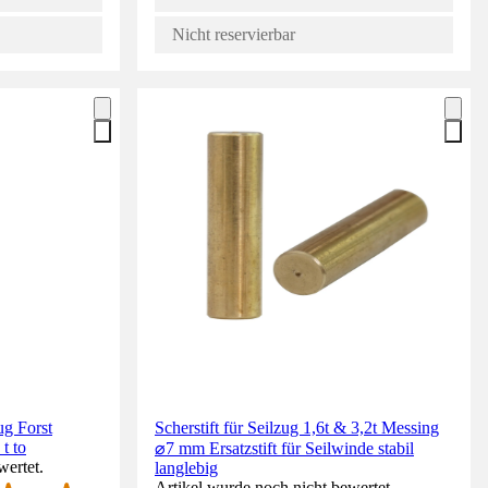
Nicht reservierbar
ug Forst
Scherstift für Seilzug 1,6t & 3,2t Messing
t to
⌀7 mm Ersatzstift für Seilwinde stabil
wertet.
langlebig
Artikel wurde noch nicht bewertet.