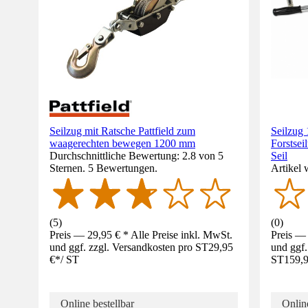
Seilzug mit Ratsche Pattfield zum
Seilzug
waagerechten bewegen 1200 mm
Forstsei
Durchschnittliche Bewertung: 2.8 von 5
Seil
Sternen. 5 Bewertungen.
Artikel 
(
5
)
(
0
)
Preis — 29,95 € * Alle Preise inkl. MwSt.
Preis — 
und ggf. zzgl. Versandkosten pro ST
29,95
und ggf.
€
*
/
ST
ST
159,9
Online bestellbar
Online