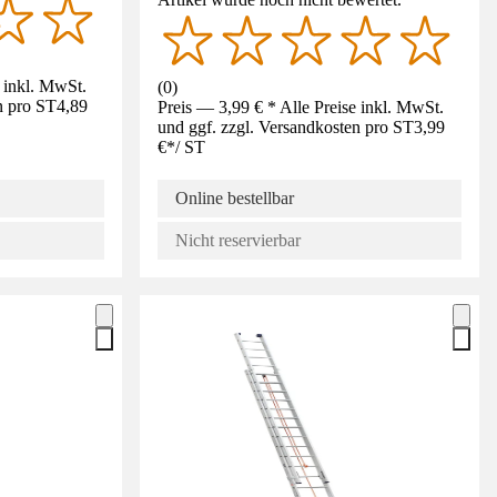
e inkl. MwSt.
(
0
)
n pro ST
4,89
Preis — 3,99 € * Alle Preise inkl. MwSt.
und ggf. zzgl. Versandkosten pro ST
3,99
€
*
/
ST
Online bestellbar
Nicht reservierbar