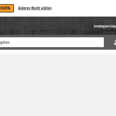
RICHTIG
Anderen Markt wählen
Sendungsverfolg