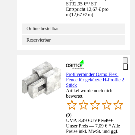
ST
32,95 €
*
/
ST
Entspricht 12,67 € pro
m
(
12,67 €
/
m
)
Online bestellbar
Reservierbar
Profilverbinder Osmo Flex-
Fence für gekürzte H-Profile 2
Stück
Artikel wurde noch nicht
bewertet.
(
0
)
UVP: 8,49 €
UVP
8,49 €
Unser Preis — 7,09 € * Alle
Preise inkl. MwSt. und ggf.