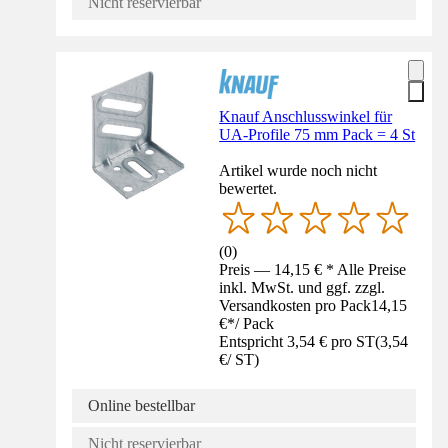
Nicht reservierbar
Knauf Anschlusswinkel für
UA-Profile 75 mm Pack = 4 St
Artikel wurde noch nicht
bewertet.
(
0
)
Preis — 14,15 € * Alle Preise
inkl. MwSt. und ggf. zzgl.
Versandkosten pro Pack
14,15
€
*
/
Pack
Entspricht 3,54 € pro ST
(
3,54
€
/
ST
)
Online bestellbar
Nicht reservierbar