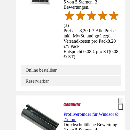
5 von 5 Sternen. 3
Bewertungen.
(
3
)
Preis — 8,20 € * Alle Preise
inkl. MwSt. und ggf. zzgl.
Versandkosten pro Pack
8,20
€
*
/
Pack
Entspricht 0,08 € pro ST
(
0,08
€
/
ST
)
Online bestellbar
Reservierbar
Profilverbinder für Windsor Ø
25 mm
Durchschnittliche Bewertung:
3 von 5 Sternen. 4