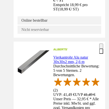
€
*
/
ST
Entspricht 18,99 € pro
ST
(
18,99 €
/
ST
)
Online bestellbar
Nicht reservierbar
Vierkantrohr Alu natur
30x30x2 mm, 2,6 m
Durchschnittliche Bewertung:
5 von 5 Sternen. 2
Bewertungen.
(
2
)
UVP: 41,49 €
UVP
41,49 €
Unser Preis — 32,95 € * Alle
Preise inkl. MwSt. und ggf.
zzgl. Versandkosten pro