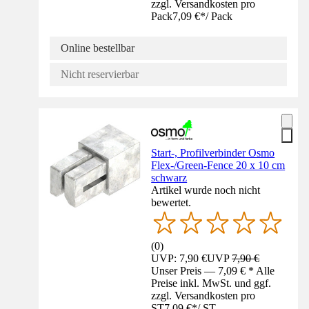
zzgl. Versandkosten pro
Pack
7,09 €
*
/
Pack
Online bestellbar
Nicht reservierbar
Start-, Profilverbinder Osmo
Flex-/Green-Fence 20 x 10 cm
schwarz
Artikel wurde noch nicht
bewertet.
(
0
)
UVP: 7,90 €
UVP
7,90 €
Unser Preis — 7,09 € * Alle
Preise inkl. MwSt. und ggf.
zzgl. Versandkosten pro
ST
7,09 €
*
/
ST