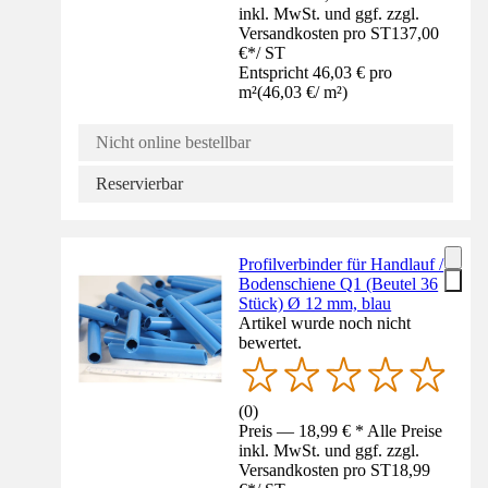
inkl. MwSt. und ggf. zzgl.
Versandkosten pro ST
137,00
€
*
/
ST
Entspricht 46,03 € pro
m²
(
46,03 €
/
m²
)
Nicht online bestellbar
Reservierbar
Profilverbinder für Handlauf /
Bodenschiene Q1 (Beutel 36
Stück) Ø 12 mm, blau
Artikel wurde noch nicht
bewertet.
(
0
)
Preis — 18,99 € * Alle Preise
inkl. MwSt. und ggf. zzgl.
Versandkosten pro ST
18,99