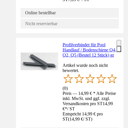
Online bestellbar
Nicht reservierbar
Profilverbinder für Pool
Handlauf / Bodenschiene Q4,
Q2, Q5 (Beutel 12 Stück) gr
Artikel wurde noch nicht
bewertet.
(
0
)
Preis — 14,99 € * Alle Preise
inkl. MwSt. und ggf. zzgl.
Versandkosten pro ST
14,99
€
*
/
ST
Entspricht 14,99 € pro
ST
(
14,99 €
/
ST
)