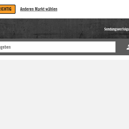
RICHTIG
Anderen Markt wählen
Sendungsverfolg