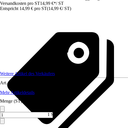
Versandkosten pro ST
14,99 €
*
/
ST
Entspricht 14,99 € pro ST
(
14,99 €
/
ST
)
Weitere Artikel des Verkäufers
Art.-Nr.
12662788
Mehr Artikeldetails
Menge (ST)
1 ST