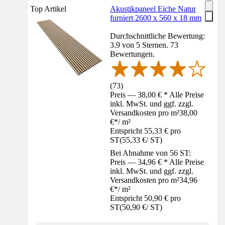
Top Artikel
Akustikpaneel Eiche Natur
furniert 2600 x 560 x 18 mm
Durchschnittliche Bewertung:
3.9 von 5 Sternen. 73
Bewertungen.
(
73
)
Preis — 38,00 € * Alle Preise
inkl. MwSt. und ggf. zzgl.
Versandkosten pro m²
38,00
€
*
/
m²
Entspricht 55,33 € pro
ST
(
55,33 €
/
ST
)
Bei Abnahme von 56 ST:
Preis — 34,96 € * Alle Preise
inkl. MwSt. und ggf. zzgl.
Versandkosten pro m²
34,96
€
*
/
m²
Entspricht 50,90 € pro
ST
(
50,90 €
/
ST
)