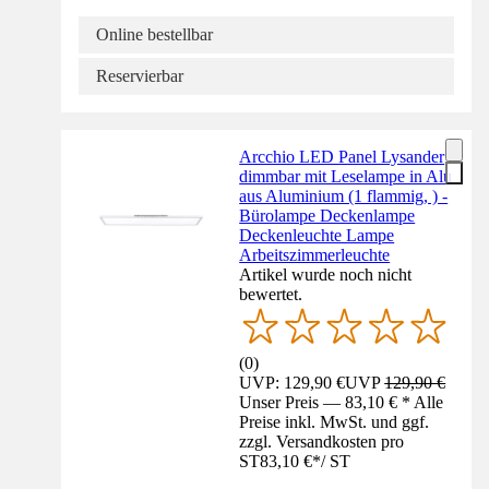
Online bestellbar
Reservierbar
Arcchio LED Panel Lysander
dimmbar mit Leselampe in Alu
aus Aluminium (1 flammig, ) -
Bürolampe Deckenlampe
Deckenleuchte Lampe
Arbeitszimmerleuchte
Artikel wurde noch nicht
bewertet.
(
0
)
UVP: 129,90 €
UVP
129,90 €
Unser Preis — 83,10 € * Alle
Preise inkl. MwSt. und ggf.
zzgl. Versandkosten pro
ST
83,10 €
*
/
ST