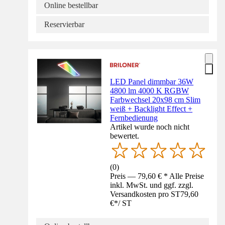
Online bestellbar
Reservierbar
LED Panel dimmbar 36W
4800 lm 4000 K RGBW
Farbwechsel 20x98 cm Slim
weiß + Backlight Effect +
Fernbedienung
Artikel wurde noch nicht
bewertet.
(
0
)
Preis — 79,60 € * Alle Preise
inkl. MwSt. und ggf. zzgl.
Versandkosten pro ST
79,60
€
*
/
ST