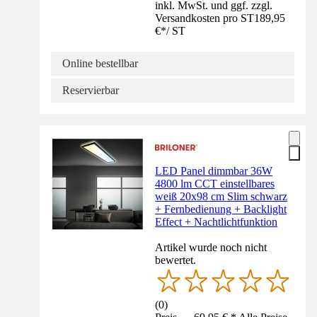
inkl. MwSt. und ggf. zzgl.
Versandkosten pro ST
189,95
€
*
/
ST
Online bestellbar
Reservierbar
LED Panel dimmbar 36W
4800 lm CCT einstellbares
weiß 20x98 cm Slim schwarz
+ Fernbedienung + Backlight
Effect + Nachtlichtfunktion
Artikel wurde noch nicht
bewertet.
(
0
)