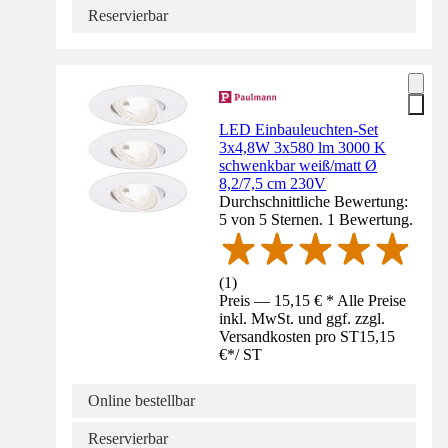
Reservierbar
LED Einbauleuchten-Set
3x4,8W 3x580 lm 3000 K
schwenkbar weiß/matt Ø
8,2/7,5 cm 230V
Durchschnittliche Bewertung:
5 von 5 Sternen. 1 Bewertung.
(
1
)
Preis — 15,15 € * Alle Preise
inkl. MwSt. und ggf. zzgl.
Versandkosten pro ST
15,15
€
*
/
ST
Online bestellbar
Reservierbar