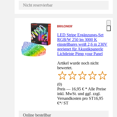
Nicht reservierbar
LED Stripe Ergänzungs-Set
RGB/W 250 lm 3000 K
einstellbares weiß 2,6 m 230V
geeignet für Akustikpaneele
Lichtleiste Pimp your Panel
Artikel wurde noch nicht
bewertet.
(
0
)
Preis — 16,95 € * Alle Preise
inkl. MwSt. und ggf. zzgl.
Versandkosten pro ST
16,95
€
*
/
ST
Online bestellbar