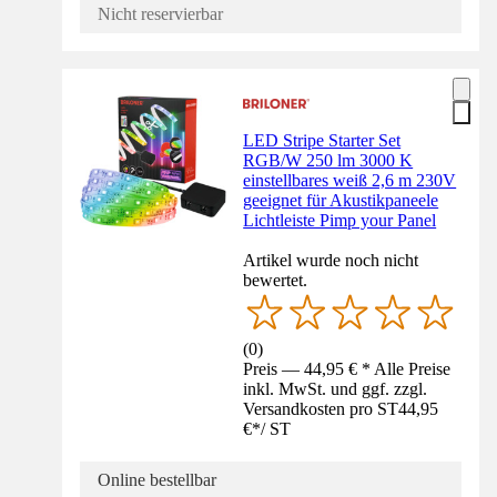
Nicht reservierbar
LED Stripe Starter Set
RGB/W 250 lm 3000 K
einstellbares weiß 2,6 m 230V
geeignet für Akustikpaneele
Lichtleiste Pimp your Panel
Artikel wurde noch nicht
bewertet.
(
0
)
Preis — 44,95 € * Alle Preise
inkl. MwSt. und ggf. zzgl.
Versandkosten pro ST
44,95
€
*
/
ST
Online bestellbar