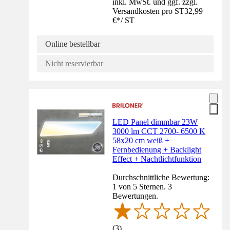
inkl. MwSt. und ggf. zzgl.
Versandkosten pro ST
32,99
€
*
/
ST
Online bestellbar
Nicht reservierbar
LED Panel dimmbar 23W
3000 lm CCT 2700- 6500 K
58x20 cm weiß +
Fernbedienung + Backlight
Effect + Nachtlichtfunktion
Durchschnittliche Bewertung:
1 von 5 Sternen. 3
Bewertungen.
(
3
)