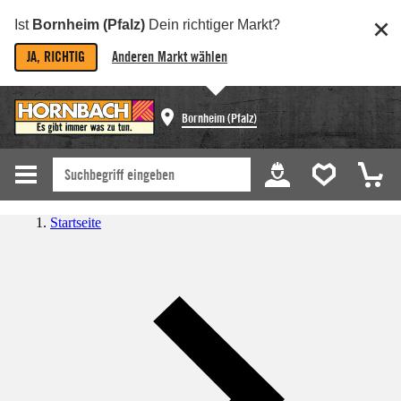
Ist
Bornheim (Pfalz)
Dein richtiger Markt?
JA, RICHTIG
Anderen Markt wählen
Bornheim (Pfalz)
Startseite