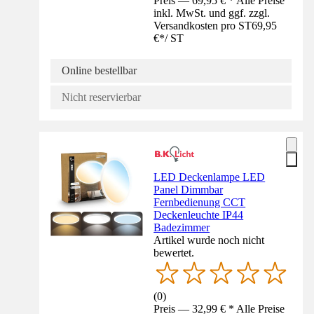
Preis — 69,95 € * Alle Preise
inkl. MwSt. und ggf. zzgl.
Versandkosten pro ST
69,95
€
*
/
ST
Online bestellbar
Nicht reservierbar
LED Deckenlampe LED
Panel Dimmbar
Fernbedienung CCT
Deckenleuchte IP44
Badezimmer
Artikel wurde noch nicht
bewertet.
(
0
)
Preis — 32,99 € * Alle Preise