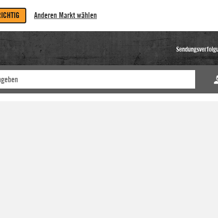
RICHTIG
Anderen Markt wählen
Sendungsverfolg