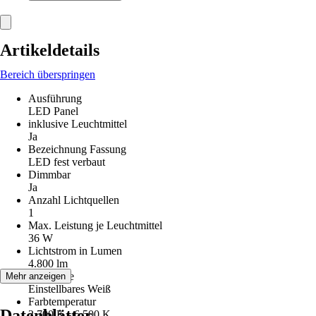
Artikeldetails
Bereich überspringen
Ausführung
LED Panel
inklusive Leuchtmittel
Ja
Bezeichnung Fassung
LED fest verbaut
Dimmbar
Ja
Anzahl Lichtquellen
1
Max. Leistung je Leuchtmittel
36 W
Lichtstrom in Lumen
4.800 lm
Lichtfarbe
Mehr anzeigen
Einstellbares Weiß
Farbtemperatur
Datenblätter
2.700 K - 6.500 K