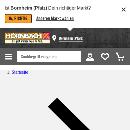
Ist
Bornheim (Pfalz)
Dein richtiger Markt?
JA, RICHTIG
Anderen Markt wählen
Bornheim (Pfalz)
Startseite