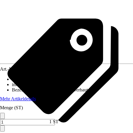
Art.-Nr.
12213413
Ausführung
:
LED Panel
inklusive Leuchtmittel
:
Ja
Bezeichnung Fassung
:
LED fest verbaut
Mehr Artikeldetails
Menge (ST)
1 ST