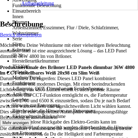
Aufbauanleitung
Funktionale Beleuchtung
Einsatzbereich
Innen
Räume
Beschreibung
Arbeitszimmer, Esszimmer, Flur / Diele, Schlafzimmer,
Wohnzimmer
Bereich überspringen
Serie
Slim
Möchtest Du Deine Wohnräume mit einer vielseitigen Beleuchtung
Schutzart
ausstatten? Hier ist eine ausgezeichnete Lösung – das LED Panel
IP 20
dimmbar 36W 4800 lm von Briloner.
Herstellerartikelnummer
7533016
Produktmerkmale des Briloner LED Panels dimmbar 36W 4800
Stilwelt
lm CCT einstellbares Weiß 20x98 cm Slim Weiß
Modern/Trend
Darum solltest Du zugreifen: Dieses LED Panel kombiniert
Funktionen
Funktionalität und modernes Design. Mit einer beeindruckenden
1-flammig, CCT, Dimmbar mit Fernbedienung
Lichtleistung von 4800 Lumen erhellt es auch größere Räume
Artikeltyp
problemlos. Die CCT-Funktion ermöglicht es, die Farbtemperatur
Leuchte
zwischen 2700 und 6500 K einzustellen, sodass Du je nach Bedarf
Hinweis zur Entsorgung
zwischen warmweißem und tageslichtweißem Licht wählen kannst.
Bitte beachte die Hinweise zur Entsorgung
Dies sorgt für eine angenehme Atmosphäre und anpassungsfähige
Elektroaltgerät-Rücknahme
Beleuchtung in Innenräumen.
Die kostenlose Rückgabe des Elektro-Geräts kann im
Mehr anzeigen
Bestellverlauf ausgewählt werden. Bitte beachte die Hinweise
Die dimmbare Funktion und die mitgelieferte Fernbedienung bieten
zur Entsorgung.
zusätzlichen Komfort, da Du die Helligkeit und Farbtemperatur