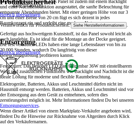
Produktsicherheit
EAN
bequem anpassen kannst. Das Panel ist zudem mit einem Backlight
4002707460329
und einer Nachtlichtfunktion ausgestattet, die sanfte Beleuchtung für
entspannte Abendstunden bietet. Mit einer geringen Höhe von nur 3
Bereich überspringen
cm und einer Breite von 20 cm fügt es sich dezent in jedes
Raumkonzept ein und verleiht eine moderne Note.
Verantwortlich für Produktsicherheit:
.
Siehe Herstellerinformationen
Gefertigt aus hochwertigem Kunststoff, ist das Panel sowohl leicht als
auch langlebig. Es ist ideal für die Montage an der Decke geeignet.
Entsorgung
Die fest verbauten LEDs haben eine lange Lebensdauer von bis zu
20.000 Stunden, wodurch Du langfristig von dieser
Bereich überspringen
Beleuchtungslösung profitieren kannst.
Festgezurrt: Das Briloner LED Panel dimmbar 36W mit einstellbarem
Weiß und zusätzlichen Funktionen wie Backlight und Nachtlicht ist die
ideale Lösung für moderne und flexible Raumbeleuchtung.
Elektrogeräte, Batterien, Akkus und Leuchtmittel dürfen nicht im
Hausmüll entsorgt werden. Batterien, Akkus und Leuchtmittel sind vor
der Entsorgung aus dem Gerät zu entnehmen, sofern dies
zerstörungsfrei möglich ist. Mehr Informationen findest Du bei unseren
Entsorgungsservices
.
Wenn dieser Artikel von einem Marktplatz-Verkäufer angeboten wird,
findest Du die Hinweise zur Rücknahme von Altgeräten durch Klick
auf den Verkäufernamen.