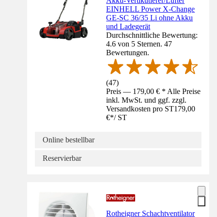
Akku-Vertikutierer/Lüfter
EINHELL Power X-Change
GE-SC 36/35 Li ohne Akku
und Ladegerät
Durchschnittliche Bewertung:
4.6 von 5 Sternen. 47
Bewertungen.
(
47
)
Preis — 179,00 € * Alle Preise
inkl. MwSt. und ggf. zzgl.
Versandkosten pro ST
179,00
€
*
/
ST
Online bestellbar
Reservierbar
Rotheigner Schachtventilator