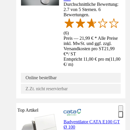
Durchschnittliche Bewertung:
2.7 von 5 Sternen. 6
Bewertungen.
(
6
)
Preis — 21,99 € * Alle Preise
inkl. MwSt. und ggf. zzgl.
Versandkosten pro ST
21,99
€
*
/
ST
Entspricht 11,00 € pro m
(
11,00
€
/
m
)
Online bestellbar
Z.Zt. nicht reservierbar
Top Artikel
Badventilator CATA E100 GT
Ø 100