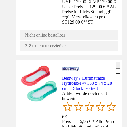
UVP: 179,00 €
UVP
179,00 €
Unser Preis — 129,00 € * Alle
Preise inkl. MwSt. und ggf.
zzgl. Versandkosten pro
ST
129,00 €
*
/
ST
Nicht online bestellbar
Z.Zt. nicht reservierbar
Bestway® Luftmatratze
Hydroluxe™ 153 x 74 x 28
cm, 1 Stück, sortiert
Artikel wurde noch nicht
bewertet.
(
0
)
Preis — 15,95 € * Alle Preise
inkl. MwSt. und ggf. zzgl.