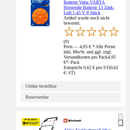
Batterie Varta VARTA
Hörgeräte Batterie 13 Zink-
Luft 1,45 V 8 Stück
Artikel wurde noch nicht
bewertet.
(
0
)
Preis — 4,95 € * Alle Preise
inkl. MwSt. und ggf. zzgl.
Versandkosten pro Pack
4,95
€
*
/
Pack
Entspricht 0,62 € pro ST
(
0,62
€
/
ST
)
Online bestellbar
Reservierbar