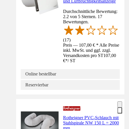
und Luftfeuchtigkeitsanzeige
Durchschnittliche Bewertung:
2.2 von 5 Sternen. 17
Bewertungen.
(
17
)
Preis — 107,00 € * Alle Preise
inkl. MwSt. und ggf. zzgl.
Versandkosten pro ST
107,00
€
*
/
ST
Online bestellbar
Reservierbar
Rotheigner PVC-Schlauch mit
Stahlspirale NW 150 L = 2000
mm