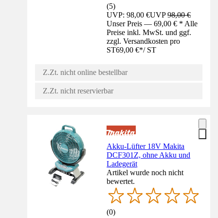
(
5
)
UVP: 98,00 €
UVP
98,00 €
Unser Preis — 69,00 € * Alle
Preise inkl. MwSt. und ggf.
zzgl. Versandkosten pro
ST
69,00 €
*
/
ST
Z.Zt. nicht online bestellbar
Z.Zt. nicht reservierbar
Akku-Lüfter 18V Makita
DCF301Z, ohne Akku und
Ladegerät
Artikel wurde noch nicht
bewertet.
(
0
)