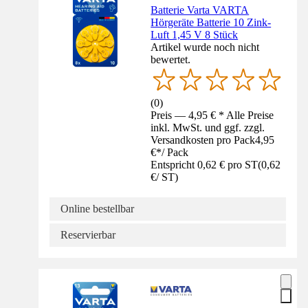
Batterie Varta VARTA
Hörgeräte Batterie 10 Zink-
Luft 1,45 V 8 Stück
Artikel wurde noch nicht
bewertet.
(
0
)
Preis — 4,95 € * Alle Preise
inkl. MwSt. und ggf. zzgl.
Versandkosten pro Pack
4,95
€
*
/
Pack
Entspricht 0,62 € pro ST
(
0,62
€
/
ST
)
Online bestellbar
Reservierbar