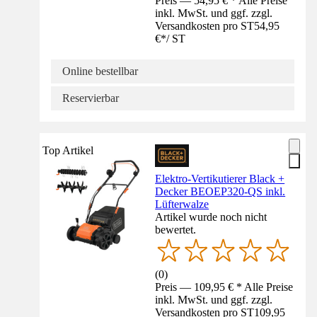
Preis — 54,95 € * Alle Preise
inkl. MwSt. und ggf. zzgl.
Versandkosten pro ST
54,95
€
*
/
ST
Online bestellbar
Reservierbar
Top Artikel
Elektro-Vertikutierer Black +
Decker BEOEP320-QS inkl.
Lüfterwalze
Artikel wurde noch nicht
bewertet.
(
0
)
Preis — 109,95 € * Alle Preise
inkl. MwSt. und ggf. zzgl.
Versandkosten pro ST
109,95