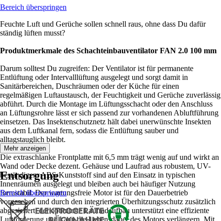
Bereich überspringen
Feuchte Luft und Gerüche sollen schnell raus, ohne dass Du dafür
ständig lüften musst?
Produktmerkmale des Schachteinbauventilator FAN 2.0 100 mm
Darum solltest Du zugreifen: Der Ventilator ist für permanente
Entlüftung oder Intervalllüftung ausgelegt und sorgt damit in
Sanitärbereichen, Duschräumen oder der Küche für einen
regelmäßigen Luftaustausch, der Feuchtigkeit und Gerüche zuverlässig
abführt. Durch die Montage im Lüftungsschacht oder den Anschluss
an Lüftungsrohre lässt er sich passend zur vorhandenen Abluftführung
einsetzen. Das Insektenschutznetz hält dabei unerwünschte Insekten
aus dem Luftkanal fern, sodass die Entlüftung sauber und
alltagstauglich bleibt.
Mehr anzeigen
Die extraschlanke Frontplatte mit 6,5 mm trägt wenig auf und wirkt an
Wand oder Decke dezent. Gehäuse und Laufrad aus robustem, UV-
Entsorgung
beständigem ABS-Kunststoff sind auf den Einsatz in typischen
Innenräumen ausgelegt und bleiben auch bei häufiger Nutzung
formstabil. Der wartungsfreie Motor ist für den Dauerbetrieb
Bereich überspringen
vorgesehen und durch den integrierten Überhitzungsschutz zusätzlich
abgesichert; der optimierte Laufradaufbau unterstützt eine effiziente
Luftförderung und kann die Lebensdauer des Motors verlängern. Mit