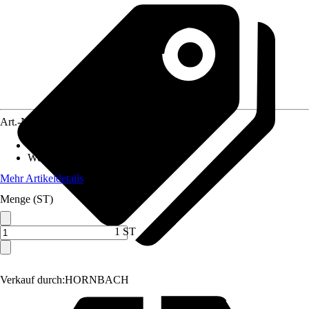
Art.-Nr.
6690124
Schutzart
:
IP 34
Wechselspannung
:
220 V - 240 V
Mehr Artikeldetails
Menge (ST)
1 ST
Verkauf durch:
HORNBACH