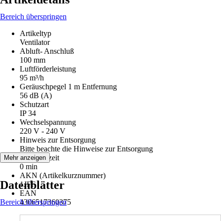
Bereich überspringen
Artikeltyp
Ventilator
Abluft- Anschluß
100 mm
Luftförderleistung
95 m³/h
Geräuschpegel 1 m Entfernung
56 dB (A)
Schutzart
IP 34
Wechselspannung
220 V - 240 V
Hinweis zur Entsorgung
Bitte beachte die Hinweise zur Entsorgung
Nachlaufzeit
Mehr anzeigen
0 min
AKN (Artikelkurznummer)
Datenblätter
1JFF
EAN
Bereich überspringen
4306517360375