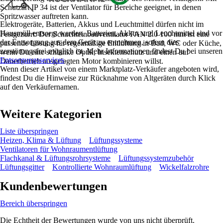
Schutzart IP 34 ist der Ventilator für Bereiche geeignet, in denen
Spritzwasser auftreten kann.
Elektrogeräte, Batterien, Akkus und Leuchtmittel dürfen nicht im
Hausmüll entsorgt werden. Batterien, Akkus und Leuchtmittel sind vor
Festgezurrt: Der Schachteinbauventilator FAN 2.0 100 mm ist eine
der Entsorgung aus dem Gerät zu entnehmen, sofern dies
passende Lösung für regelmäßige Entlüftung in Bad, WC oder Küche,
zerstörungsfrei möglich ist. Mehr Informationen findest Du bei unseren
wenn Du eine schlanke Optik, Insektenschutz und einen auf
Entsorgungsservices
.
Dauerbetrieb ausgelegten Motor kombinieren willst.
Wenn dieser Artikel von einem Marktplatz-Verkäufer angeboten wird,
findest Du die Hinweise zur Rücknahme von Altgeräten durch Klick
auf den Verkäufernamen.
Weitere Kategorien
Liste überspringen
Heizen, Klima & Lüftung
Lüftungssysteme
Ventilatoren für Wohnraumentlüftung
Flachkanal & Lüftungsrohrsysteme
Lüftungssystemzubehör
Lüftungsgitter
Kontrollierte Wohnraumlüftung
Wickelfalzrohre
Kundenbewertungen
Bereich überspringen
Die Echtheit der Bewertungen wurde von uns nicht überprüft.