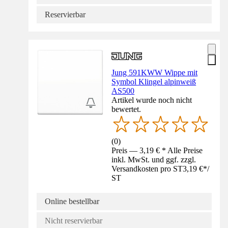
Reservierbar
Jung 591KWW Wippe mit
Symbol Klingel alpinweiß
AS500
Artikel wurde noch nicht
bewertet.
(
0
)
Preis — 3,19 € * Alle Preise
inkl. MwSt. und ggf. zzgl.
Versandkosten pro ST
3,19 €
*
/
ST
Online bestellbar
Nicht reservierbar