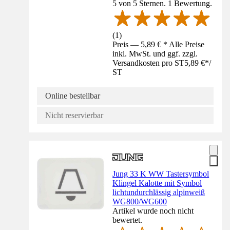
5 von 5 Sternen. 1 Bewertung.
(
1
)
Preis — 5,89 € * Alle Preise
inkl. MwSt. und ggf. zzgl.
Versandkosten pro ST
5,89 €
*
/
ST
Online bestellbar
Nicht reservierbar
Jung 33 K WW Tastersymbol
Klingel Kalotte mit Symbol
lichtundurchlässig alpinweiß
WG800/WG600
Artikel wurde noch nicht
bewertet.