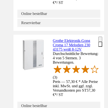
€
*
/
ST
Online bestellbar
Reservierbar
Grothe Elektronik-Gong
Croma 17 Melodien 230
43175 weiß 8-12V
Durchschnittliche Bewertung:
4 von 5 Sternen. 3
Bewertungen.
(
3
)
Preis — 57,30 € * Alle Preise
inkl. MwSt. und ggf. zzgl.
Versandkosten pro ST
57,30
€
*
/
ST
Online bestellbar