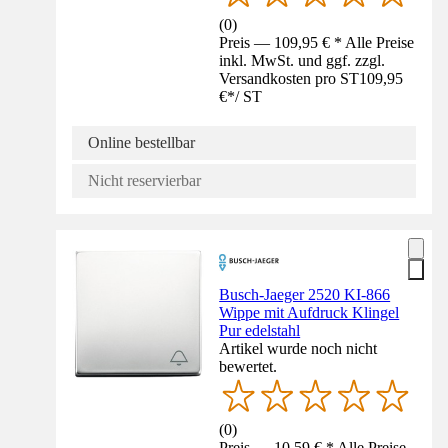
(
0
)
Preis — 109,95 € * Alle Preise
inkl. MwSt. und ggf. zzgl.
Versandkosten pro ST
109,95
€
*
/
ST
Online bestellbar
Nicht reservierbar
Busch-Jaeger 2520 KI-866
Wippe mit Aufdruck Klingel
Pur edelstahl
Artikel wurde noch nicht
bewertet.
(
0
)
Preis — 10,59 € * Alle Preise