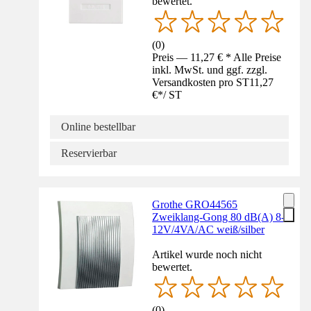
bewertet.
(
0
)
Preis — 11,27 € * Alle Preise
inkl. MwSt. und ggf. zzgl.
Versandkosten pro ST
11,27
€
*
/
ST
Online bestellbar
Reservierbar
Grothe GRO44565
Zweiklang-Gong 80 dB(A) 8-
12V/4VA/AC weiß/silber
Artikel wurde noch nicht
bewertet.
(
0
)