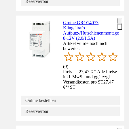
Reservierbar
Grothe GRO14073
Klingeltrafo
Aufputz-/Hutschienenmontage
8-12V (2,0/1,5A)
Artikel wurde noch nicht
bewertet.
(
0
)
Preis — 27,47 € * Alle Preise
inkl. MwSt. und ggf. zzgl.
Versandkosten pro ST
27,47
€
*
/
ST
Online bestellbar
Reservierbar