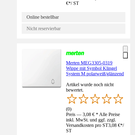
€
*
/
ST
Online bestellbar
Nicht reservierbar
Merten MEG3305-0319
Wippe mit Symbol Klingel
System M polarweiß/glänzend
Artikel wurde noch nicht
bewertet.
(
0
)
Preis — 3,08 € * Alle Preise
inkl. MwSt. und ggf. zzgl.
Versandkosten pro ST
3,08 €
*
/
ST