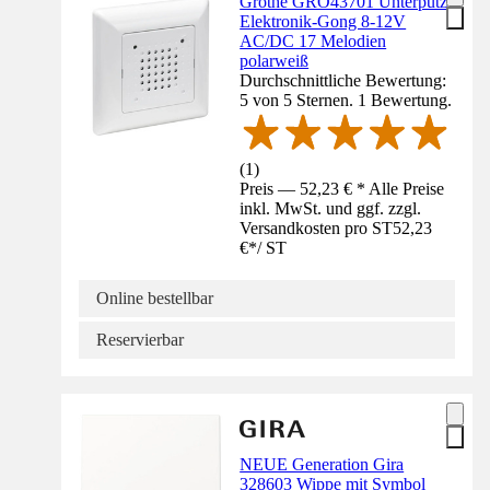
Grothe GRO43701 Unterputz
Elektronik-Gong 8-12V
AC/DC 17 Melodien
polarweiß
Durchschnittliche Bewertung:
5 von 5 Sternen. 1 Bewertung.
(
1
)
Preis — 52,23 € * Alle Preise
inkl. MwSt. und ggf. zzgl.
Versandkosten pro ST
52,23
€
*
/
ST
Online bestellbar
Reservierbar
NEUE Generation Gira
328603 Wippe mit Symbol