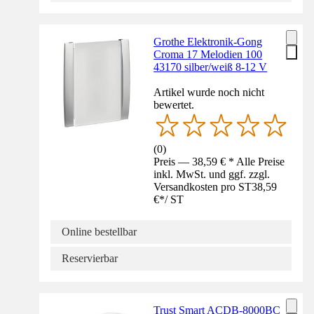
Grothe Elektronik-Gong
Croma 17 Melodien 100
43170 silber/weiß 8-12 V
Artikel wurde noch nicht
bewertet.
(
0
)
Preis — 38,59 € * Alle Preise
inkl. MwSt. und ggf. zzgl.
Versandkosten pro ST
38,59
€
*
/
ST
Online bestellbar
Reservierbar
Trust Smart ACDB-8000BC