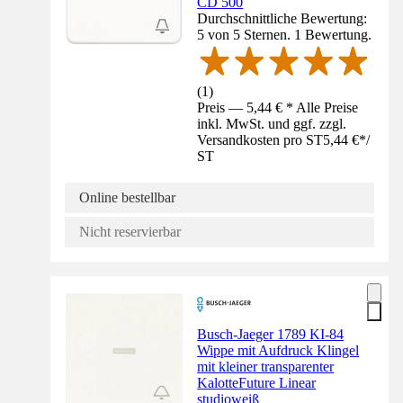
CD 500
Durchschnittliche Bewertung:
5 von 5 Sternen. 1 Bewertung.
(
1
)
Preis — 5,44 € * Alle Preise
inkl. MwSt. und ggf. zzgl.
Versandkosten pro ST
5,44 €
*
/
ST
Online bestellbar
Nicht reservierbar
Busch-Jaeger 1789 KI-84
Wippe mit Aufdruck Klingel
mit kleiner transparenter
KalotteFuture Linear
studioweiß