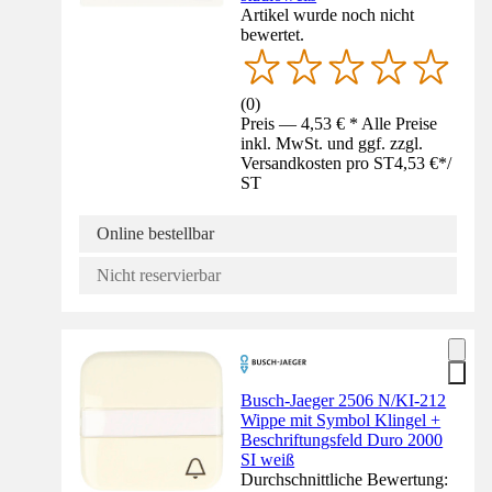
Artikel wurde noch nicht
bewertet.
(
0
)
Preis — 4,53 € * Alle Preise
inkl. MwSt. und ggf. zzgl.
Versandkosten pro ST
4,53 €
*
/
ST
Online bestellbar
Nicht reservierbar
Busch-Jaeger 2506 N/KI-212
Wippe mit Symbol Klingel +
Beschriftungsfeld Duro 2000
SI weiß
Durchschnittliche Bewertung: