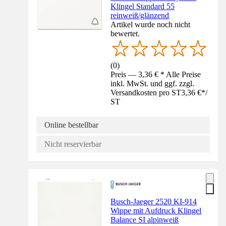
Klingel Standard 55
reinweiß/glänzend
Artikel wurde noch nicht
bewertet.
(
0
)
Preis — 3,36 € * Alle Preise
inkl. MwSt. und ggf. zzgl.
Versandkosten pro ST
3,36 €
*
/
ST
Online bestellbar
Nicht reservierbar
Busch-Jaeger 2520 KI-914
Wippe mit Aufdruck Klingel
Balance SI alpinweiß