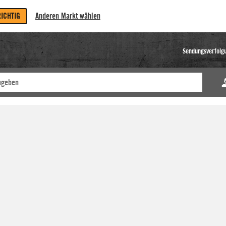
RICHTIG
Anderen Markt wählen
Sendungsverfolg