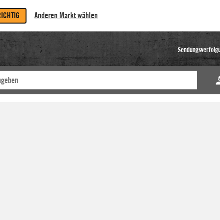
RICHTIG
Anderen Markt wählen
Sendungsverfolg