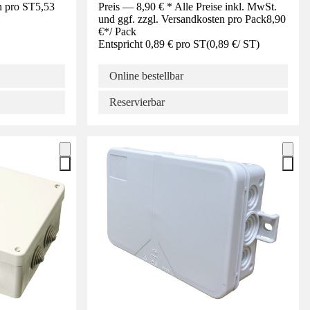
n pro ST
5,53
Preis — 8,90 € * Alle Preise inkl. MwSt.
und ggf. zzgl. Versandkosten pro Pack
8,90
€
*
/
Pack
Entspricht 0,89 € pro ST
(
0,89 €
/
ST
)
Online bestellbar
Reservierbar