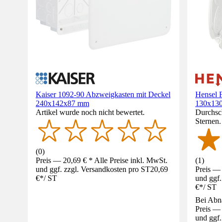
Kaiser 1092-90 Abzweigkasten mit Deckel
Hensel 
240x142x87 mm
130x13
Artikel wurde noch nicht bewertet.
Durchsch
Sternen
(
0
)
Preis — 20,69 € * Alle Preise inkl. MwSt.
(
1
)
und ggf. zzgl. Versandkosten pro ST
20,69
Preis — 
€
*
/
ST
und ggf.
€
*
/
ST
Bei Abn
Preis — 
und ggf.