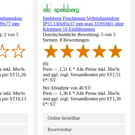
indungsdose
Spelsberg Feuchtraum Verbindungsdose
99x77 mm
IP55 130x85x37 mm grau 33391601 ohne
Klemmen 16 Einführungen
g: 2 von 5
Durchschnittliche Bewertung: 5 von 5
Sternen. 8 Bewertungen.
(
8
)
se inkl. MwSt.
Preis — 1,51 € * Alle Preise inkl. MwSt.
n pro ST
11,26
und ggf. zzgl. Versandkosten pro ST
1,51
€
*
/
ST
Bei Abnahme von 40 ST:
se inkl. MwSt.
Preis — 1,36 € * Alle Preise inkl. MwSt.
n pro ST
10,13
und ggf. zzgl. Versandkosten pro ST
1,36
€
*
/
ST
Online bestellbar
Reservierbar