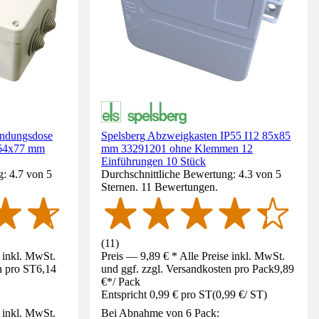
indungsdose
Spelsberg Abzweigkasten IP55 I12 85x85
64x77 mm
mm 33291201 ohne Klemmen 12
Einführungen 10 Stück
: 4.7 von 5
Durchschnittliche Bewertung: 4.3 von 5
Sternen. 11 Bewertungen.
(
11
)
e inkl. MwSt.
Preis — 9,89 € * Alle Preise inkl. MwSt.
n pro ST
6,14
und ggf. zzgl. Versandkosten pro Pack
9,89
€
*
/
Pack
Entspricht 0,99 € pro ST
(
0,99 €
/
ST
)
e inkl. MwSt.
Bei Abnahme von 6 Pack: