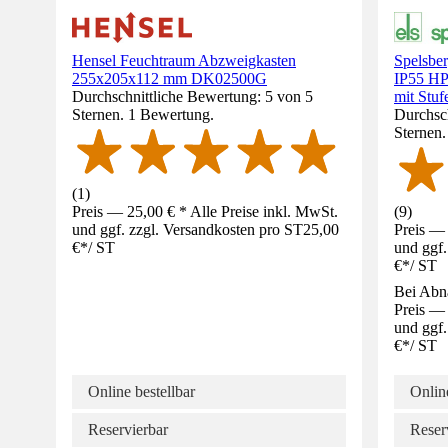
Hensel Feuchtraum Abzweigkasten
Spelsbe
255x205x112 mm DK02500G
IP55 H
Durchschnittliche Bewertung: 5 von 5
mit Stuf
Sternen. 1 Bewertung.
Durchsch
Sternen
(
1
)
Preis — 25,00 € * Alle Preise inkl. MwSt.
(
9
)
und ggf. zzgl. Versandkosten pro ST
25,00
Preis — 
€
*
/
ST
und ggf.
€
*
/
ST
Bei Abn
Preis — 
und ggf.
€
*
/
ST
Online bestellbar
Online
Reservierbar
Reser