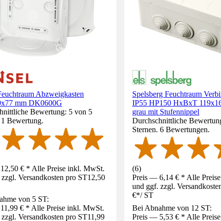
Feuchtraum Abzweigkasten
Spelsberg Feuchtraum Verb
0x77 mm DK0600G
IP55 HP150 HxBxT 119x1
nittliche Bewertung: 5 von 5
grau mit Stufennippel
. 1 Bewertung.
Durchschnittliche Bewertung
Sternen. 6 Bewertungen.
12,50 € * Alle Preise inkl. MwSt.
(
6
)
 zzgl. Versandkosten pro ST
12,50
Preis — 6,14 € * Alle Preis
und ggf. zzgl. Versandkoste
€
*
/
ST
ahme von 5 ST:
11,99 € * Alle Preise inkl. MwSt.
Bei Abnahme von 12 ST:
 zzgl. Versandkosten pro ST
11,99
Preis — 5,53 € * Alle Preis