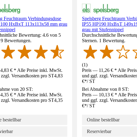
rg Feuchtraum Verbindungsdose
Spelsberg Feuchtraum Verb
P100 HxBxT 113x113x58 mm grau
IP55 HP190 HxBxT 149x1
ennippel
grau mit Stufennippel
nittliche Bewertung: 4.6 von 5
Durchschnittliche Bewertun
. 9 Bewertungen.
Sternen. 1 Bewertung.
(
1
)
4,83 € * Alle Preise inkl. MwSt.
Preis — 11,26 € * Alle Prei
 zzgl. Versandkosten pro ST
4,83
und ggf. zzgl. Versandkoste
€
*
/
ST
ahme von 20 ST:
Bei Abnahme von 8 ST:
4,35 € * Alle Preise inkl. MwSt.
Preis — 10,13 € * Alle Prei
 zzgl. Versandkosten pro ST
4,35
und ggf. zzgl. Versandkoste
€
*
/
ST
 bestellbar
Online bestellbar
vierbar
Reservierbar