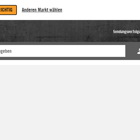
RICHTIG
Anderen Markt wählen
Sendungsverfolg