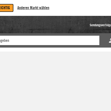
RICHTIG
Anderen Markt wählen
Sendungsverfolg