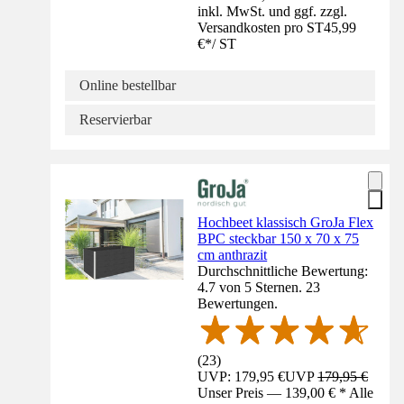
inkl. MwSt. und ggf. zzgl.
Versandkosten pro ST
45,99
€
*
/
ST
Online bestellbar
Reservierbar
Hochbeet klassisch GroJa Flex
BPC steckbar 150 x 70 x 75
cm anthrazit
Durchschnittliche Bewertung:
4.7 von 5 Sternen. 23
Bewertungen.
(
23
)
UVP: 179,95 €
UVP
179,95 €
Unser Preis — 139,00 € * Alle